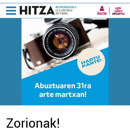
Sartu
Zorionak!