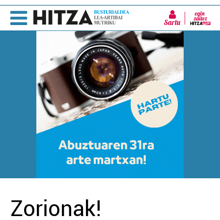
Sartu
Zorionak!