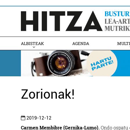
ALBISTEAK
AGENDA
MULT
Zorionak!
2019-12-12
Carmen Membibre (Gernika-Lumo).
Ondo ospatu 