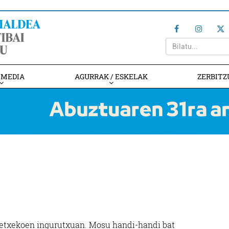
IMEDIA
AGURRAK / ESKELAK
ZERBITZ
etxekoen ingurutxuan. Mosu handi-handi bat