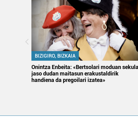
BIZIGIRO, BIZKAIA
na
Onintza Enbeita: «Bertsolari moduan sekul
jaso dudan maitasun erakustaldirik
handiena da pregoilari izatea»