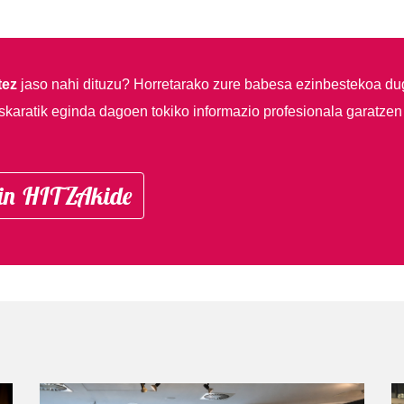
tez
jaso nahi dituzu?
Horretarako zure babesa ezinbestekoa du
skaratik eginda dagoen tokiko informazio profesionala garatzen
in HITZAkide