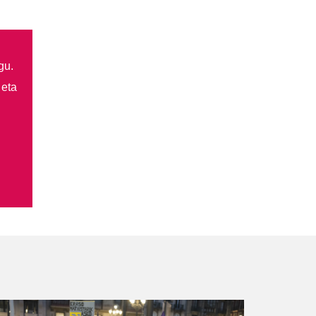
gu.
 eta