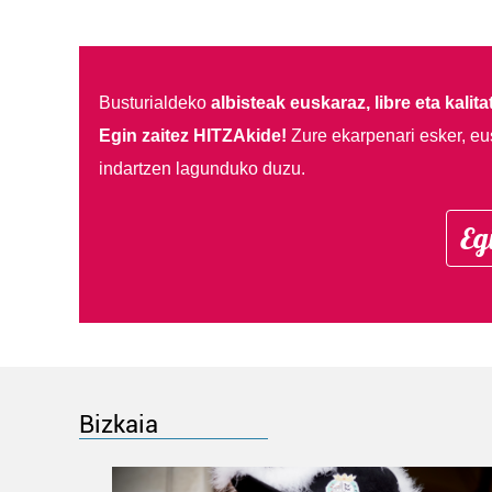
Busturialdeko
albisteak euskaraz, libre eta kalita
Egin zaitez HITZAkide!
Zure ekarpenari esker, eu
indartzen lagunduko duzu.
Eg
Bizkaia