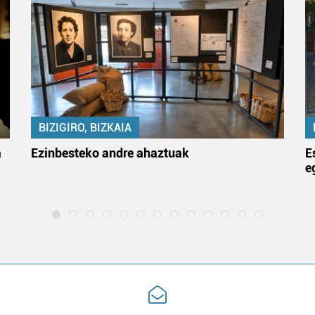
BIZIGIRO, BIZKAIA
a
Ezinbesteko andre ahaztuak
E
e