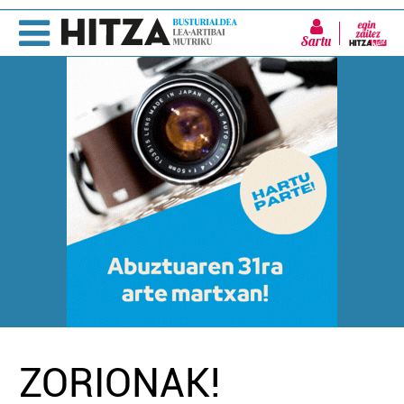
Sartu
ZORIONAK!