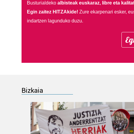
Busturialdeko
albisteak euskaraz, libre eta kalita
Egin zaitez HITZAkide!
Zure ekarpenari esker, eu
indartzen lagunduko duzu.
Eg
Bizkaia