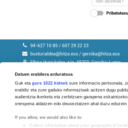
Pribatutasu
94-627 10 85 / 607 29 22 23
busturialdea@hitza.eus / gernika@hitza.eus
Elbira Iturri kalea, z/g. 48300, Gernika-Lumo
Datuen erabilera arduratsua
Guk eta
gure 1022 kideek
sure informacio pertsonala, z
erabiliz eta zure gailuko informazioak azitzen dugu publiz
Argitalpen politika
audientzia-ikerketa eta zerbitzuen garapena eskaintzeko
onespena aldatzen edo deuseztatzen ahal duzu edozein m
If you allow, we would also like to:
Collect information about your geographical locat