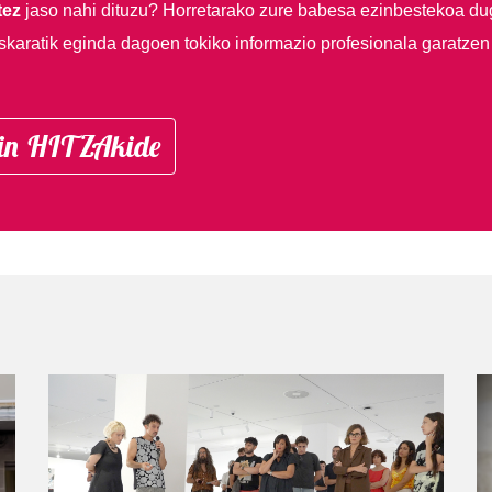
tez
jaso nahi dituzu?
Horretarako zure babesa ezinbestekoa du
skaratik eginda dagoen tokiko informazio profesionala garatzen
in HITZAkide