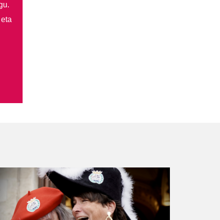
gu.
 eta