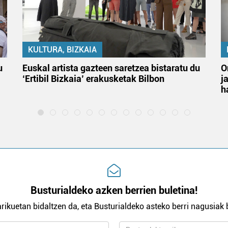
KULTURA, BIZKAIA
u
Euskal artista gazteen saretzea bistaratu du
O
‘Ertibil Bizkaia’ erakusketak Bilbon
j
h
Busturialdeko azken berrien buletina!
rikuetan bidaltzen da, eta Busturialdeko asteko berri nagusiak b