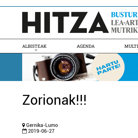
ALBISTEAK
AGENDA
MULT
Zorionak!!!
Gernika-Lumo
2019-06-27