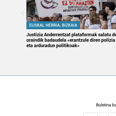
EUSKAL HERRIA, BIZKAIA
an
Justizia Anderrentzat plataformak salatu d
oraindik badaudela «erantzule diren polizia
eta arduradun politikoak»
Buletina ba