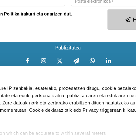
n Politika
irakurri eta onartzen dut.
H
Publizitatea
ure IP zenbakia, esaterako, prozesatzen ditugu, cookie bezalako
itate eta eduki pertsonalizatua, publizitatearen eta edukiaren ne
Aniztasun politika
Pribatutasun poli
. Zure datuak nork eta zertarako erabiltzen dituen hautatzeko a
omentutan, Cookie deklaraziotik edo Privacy triggerean klikat
Babesleak:
ion which can be accurate to within several meters