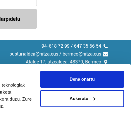
arpidetu
94-618 72 99 / 647 35 56 54
busturialdea@hitza.eus / bermeo@hitza.eus
Atalde 17, atzealdea. 48370, Bermeo
Dena onartu
 teknologiak
urketa,
tika
Cookieak
Aukeratu
ukera duzu. Zure
uz.