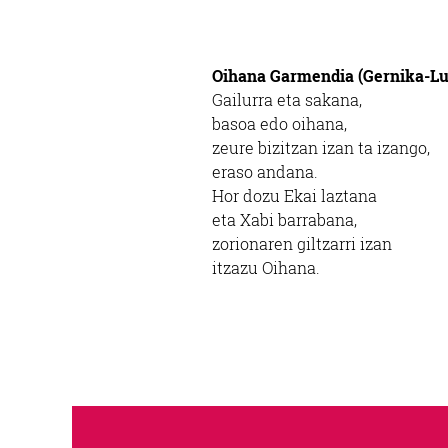
Oihana Garmendia (Gernika-L
Gailurra eta sakana,
basoa edo oihana,
zeure bizitzan izan ta izango,
eraso andana.
Hor dozu Ekai laztana
eta Xabi barrabana,
zorionaren giltzarri izan
itzazu Oihana.