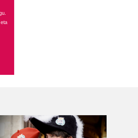
gu.
 eta