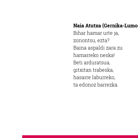
Naia Atutxa (Gernika-Lumo
Bihar hamar urte ja,
zoriontsu, ezta?
Baina aspaldi zara zu
hamarreko neska!
Beti arduratsua,
gitxitan trabeska,
hasarre laburreko,
ta edonoz barrezka.