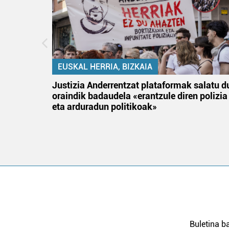
EUSKAL HERRIA, BIZKAIA
tik
Justizia Anderrentzat plataformak salatu d
 gizon
oraindik badaudela «erantzule diren polizia
eta arduradun politikoak»
Buletina ba