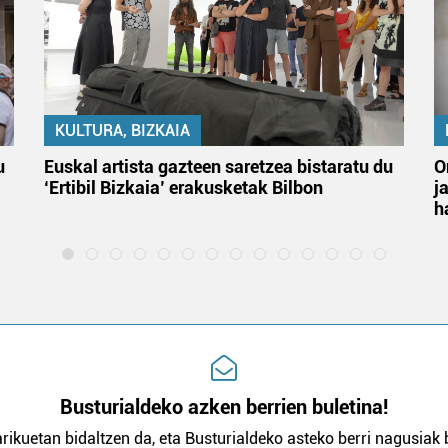
KULTURA, BIZKAIA
u
Euskal artista gazteen saretzea bistaratu du
O
‘Ertibil Bizkaia’ erakusketak Bilbon
j
h
Busturialdeko azken berrien buletina!
rikuetan bidaltzen da, eta Busturialdeko asteko berri nagusiak b