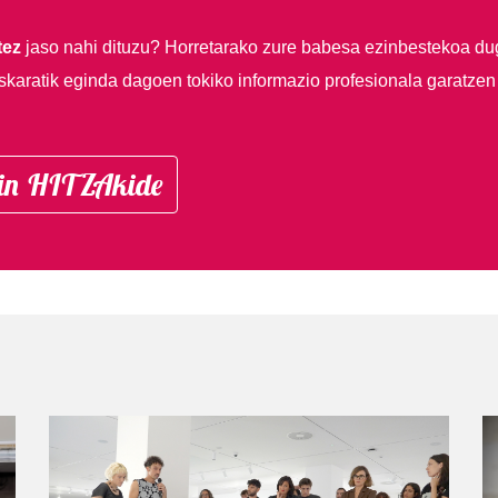
tez
jaso nahi dituzu?
Horretarako zure babesa ezinbestekoa du
skaratik eginda dagoen tokiko informazio profesionala garatzen
in HITZAkide