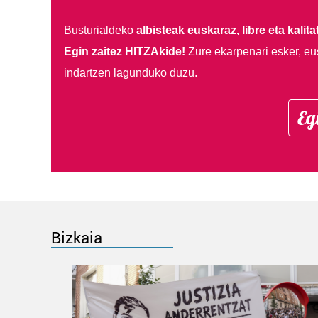
Busturialdeko
albisteak euskaraz, libre eta kalita
Egin zaitez HITZAkide!
Zure ekarpenari esker, eu
indartzen lagunduko duzu.
Eg
Bizkaia