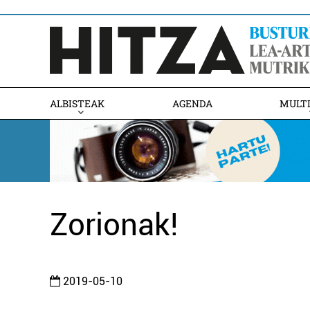
ALBISTEAK
AGENDA
MULT
Zorionak!
2019-05-10