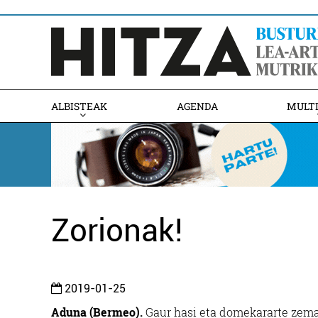
ALBISTEAK
AGENDA
MULT
Zorionak!
2019-01-25
Aduna (Bermeo).
Gaur hasi eta domekararte zemat