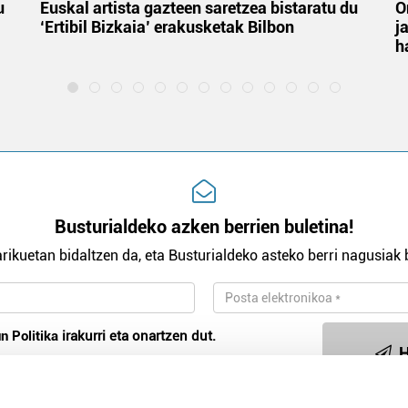
u
Euskal artista gazteen saretzea bistaratu du
O
‘Ertibil Bizkaia’ erakusketak Bilbon
j
h
Busturialdeko azken berrien buletina!
rikuetan bidaltzen da, eta Busturialdeko asteko berri nagusiak b
n Politika
irakurri eta onartzen dut.
H