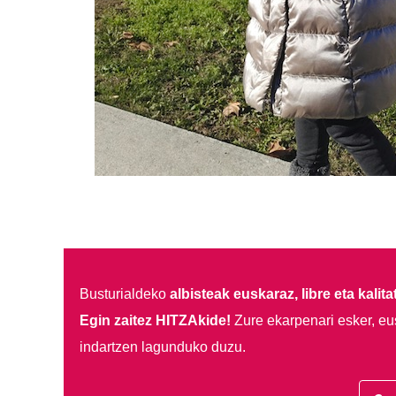
Busturialdeko
albisteak euskaraz, libre eta kalita
Egin zaitez HITZAkide!
Zure ekarpenari esker, eu
indartzen lagunduko duzu.