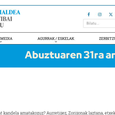
IMEDIA
AGURRAK / ESKELAK
ZERBITZ
 kandela amatakozuz? Aurretijjez, Zorijjonak laztana, etxe