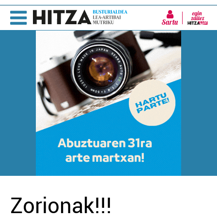
Sartu
Zorionak!!!