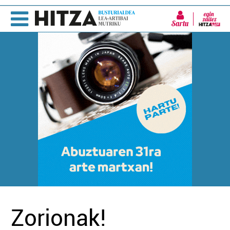
Sartu
Zorionak!