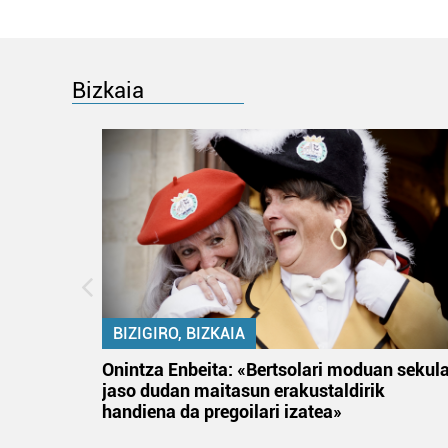
Bizkaia
BIZIGIRO, BIZKAIA
na
Onintza Enbeita: «Bertsolari moduan sekul
jaso dudan maitasun erakustaldirik
handiena da pregoilari izatea»