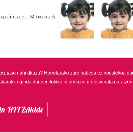
oxpolintxueri. Muxutxuek.
tez
jaso nahi dituzu?
Horretarako zure babesa ezinbestekoa du
skaratik eginda dagoen tokiko informazio profesionala garatzen
in HITZAkide