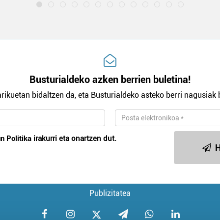
Busturialdeko azken berrien buletina!
rikuetan bidaltzen da, eta Busturialdeko asteko berri nagusiak b
n Politika
irakurri eta onartzen dut.
H
Publizitatea