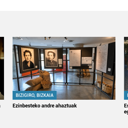
BIZIGIRO, BIZKAIA
a
Ezinbesteko andre ahaztuak
E
e