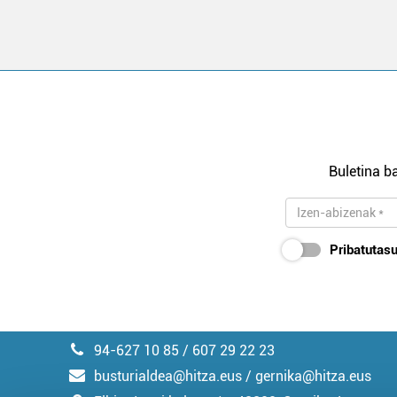
Buletina ba
Pribatutasu
94-627 10 85 / 607 29 22 23
busturialdea@hitza.eus / gernika@hitza.eus