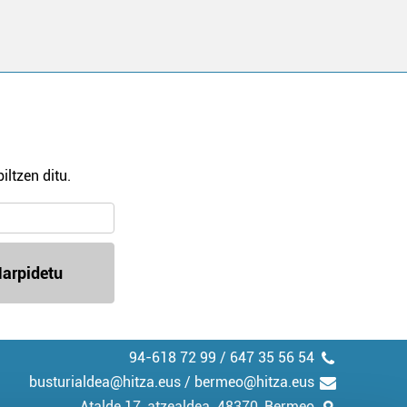
iltzen ditu.
arpidetu
94-618 72 99 / 647 35 56 54
busturialdea@hitza.eus / bermeo@hitza.eus
Atalde 17, atzealdea. 48370, Bermeo