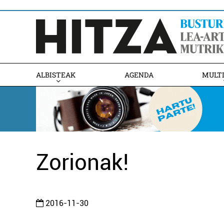
ALBISTEAK
AGENDA
MULT
Zorionak!
2016-11-30