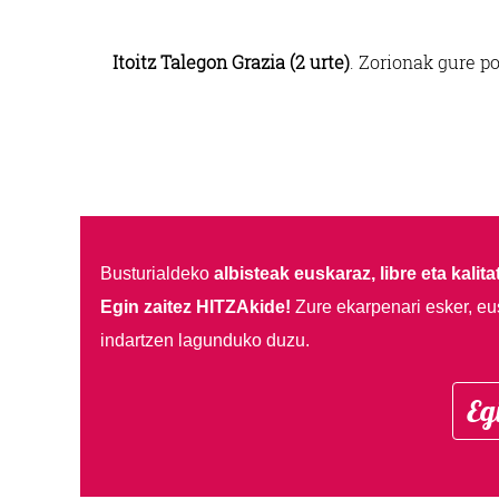
Itoitz Talegon Grazia (2 urte)
. Zorionak gure p
Busturialdeko
albisteak euskaraz, libre eta kalita
Egin zaitez HITZAkide!
Zure ekarpenari esker, eu
indartzen lagunduko duzu.
Eg