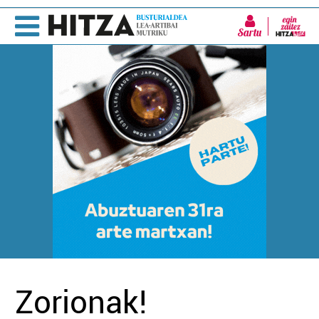
Sartu
Zorionak!