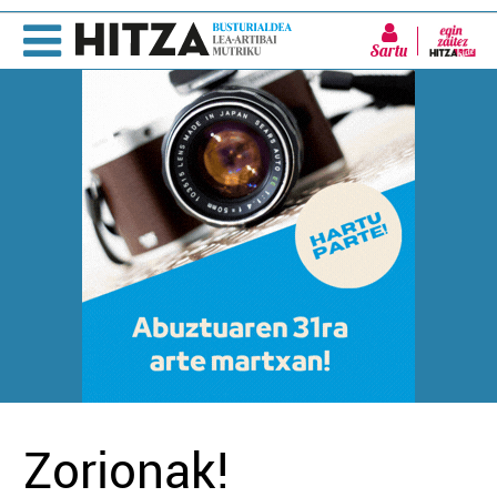
Sartu
Zorionak!