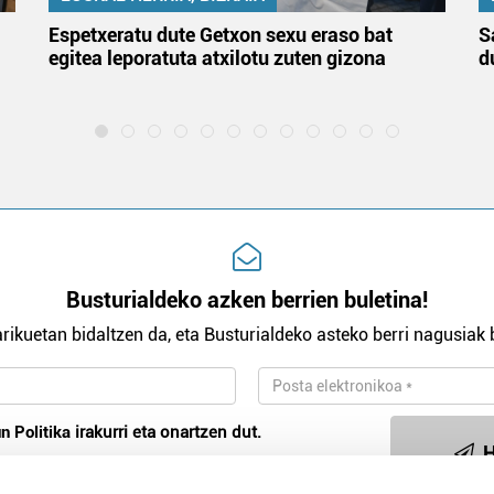
Espetxeratu dute Getxon sexu eraso bat
S
egitea leporatuta atxilotu zuten gizona
d
Busturialdeko azken berrien buletina!
rikuetan bidaltzen da, eta Busturialdeko asteko berri nagusiak b
n Politika
irakurri eta onartzen dut.
H