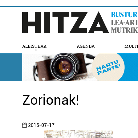
ALBISTEAK
AGENDA
MULT
Zorionak!
2015-07-17