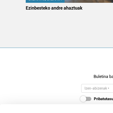
na
Ezinbesteko andre ahaztuak
Buletina ba
Pribatutasu