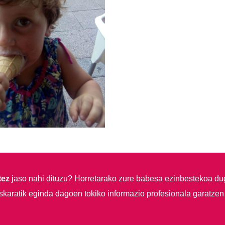
tez
jaso nahi dituzu?
Horretarako zure babesa ezinbestekoa du
skaratik eginda dagoen tokiko informazio profesionala garatzen