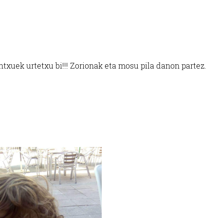
ntxuek urtetxu bi!!! Zorionak eta mosu pila danon partez.