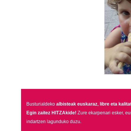
Busturialdeko
albisteak euskaraz, libre eta kalita
Egin zaitez HITZAkide!
Zure ekarpenari esker, eu
indartzen lagunduko duzu.