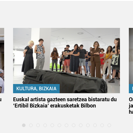
KULTURA, BIZKAIA
u
Euskal artista gazteen saretzea bistaratu du
O
‘Ertibil Bizkaia’ erakusketak Bilbon
j
h