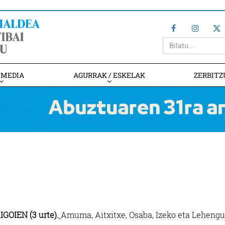
IMEDIA
AGURRAK / ESKELAK
ZERBITZ
IGOIEN (3 urte).
Amuma, Aitxitxe, Osaba, Izeko eta Leheng