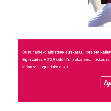
Busturialdeko
albisteak euskaraz, libre eta kalita
Egin zaitez HITZAkide!
Zure ekarpenari esker, eu
indartzen lagunduko duzu.
Eg