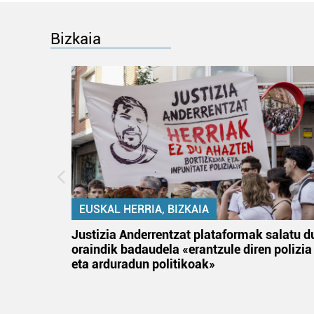
Bizkaia
EUSKAL HERRIA, BIZKAIA
an
Justizia Anderrentzat plataformak salatu d
oraindik badaudela «erantzule diren polizia
eta arduradun politikoak»