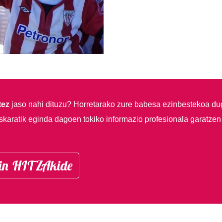
tez
jaso nahi dituzu?
Horretarako zure babesa ezinbestekoa du
skaratik eginda dagoen tokiko informazio profesionala garatzen
in HITZAkide