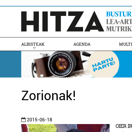
ALBISTEAK
AGENDA
MULT
Zorionak!
2015-06-18
OIER IR