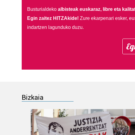
Busturialdeko
albisteak euskaraz, libre eta kalita
Egin zaitez HITZAkide!
Zure ekarpenari esker, eu
indartzen lagunduko duzu.
Eg
Bizkaia