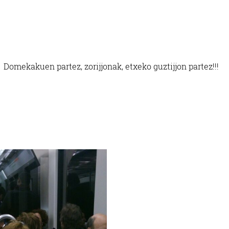
Domekakuen partez, zorijjonak, etxeko guztijjon partez!!!