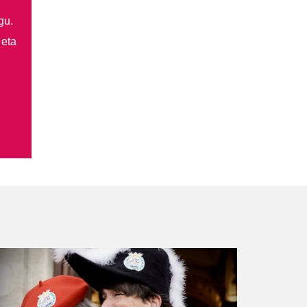
gu.
 eta