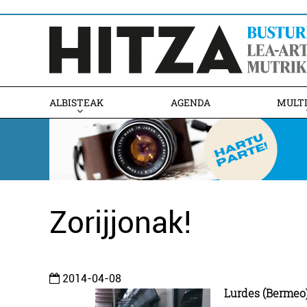
ALBISTEAK
AGENDA
MULT
Zorijjonak!
2014-04-08
Lurdes (Bermeo)