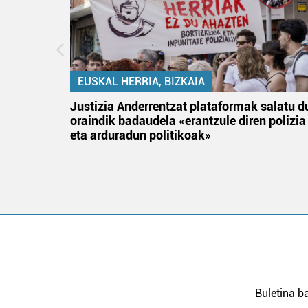
EUSKAL HERRIA, BIZKAIA
an
Justizia Anderrentzat plataformak salatu d
oraindik badaudela «erantzule diren polizia
eta arduradun politikoak»
Buletina ba