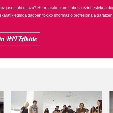
tez
jaso nahi dituzu?
Horretarako zure babesa ezinbestekoa du
skaratik eginda dagoen tokiko informazio profesionala garatzen
in HITZAkide