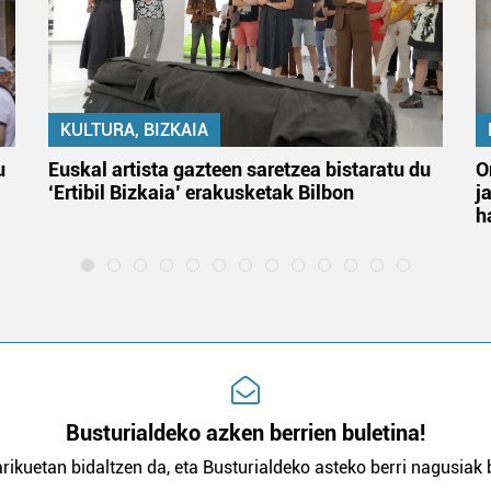
KULTURA, BIZKAIA
u
Euskal artista gazteen saretzea bistaratu du
O
‘Ertibil Bizkaia’ erakusketak Bilbon
j
h
Busturialdeko azken berrien buletina!
rikuetan bidaltzen da, eta Busturialdeko asteko berri nagusiak b