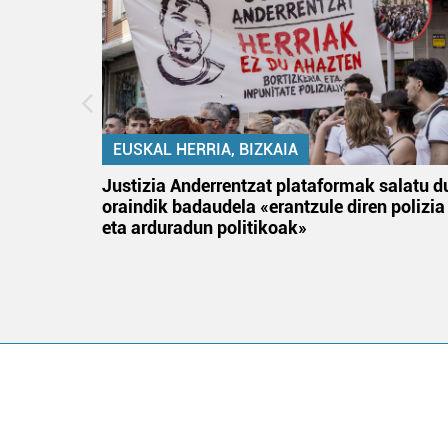
EUSKAL HERRIA, BIZKAIA
an
Justizia Anderrentzat plataformak salatu d
oraindik badaudela «erantzule diren polizia
eta arduradun politikoak»