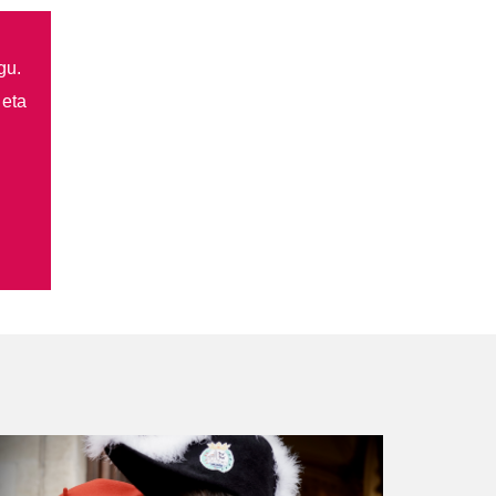
gu.
 eta