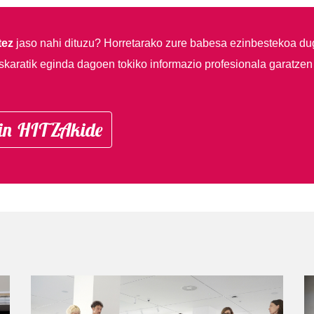
tez
jaso nahi dituzu?
Horretarako zure babesa ezinbestekoa du
skaratik eginda dagoen tokiko informazio profesionala garatzen
in HITZAkide