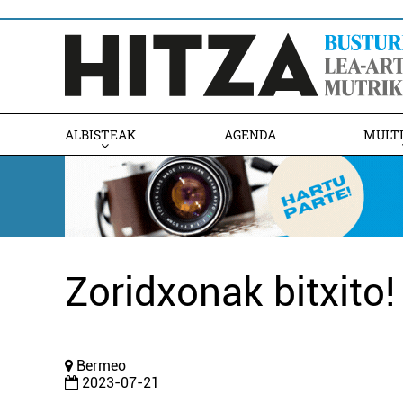
ALBISTEAK
AGENDA
MULT
Zoridxonak bitxito!
Bermeo
2023-07-21