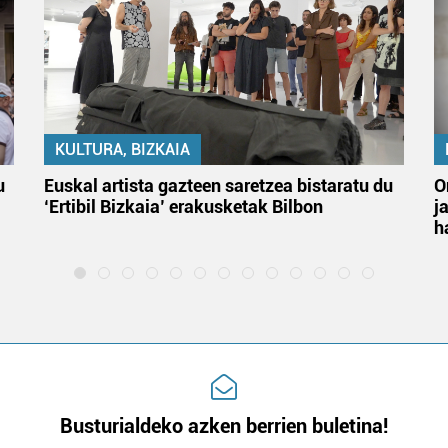
KULTURA, BIZKAIA
u
Euskal artista gazteen saretzea bistaratu du
O
‘Ertibil Bizkaia’ erakusketak Bilbon
j
h
Busturialdeko azken berrien buletina!