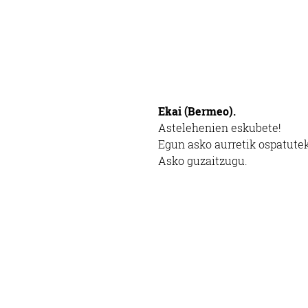
Ekai (Bermeo).
Astelehenien eskubete!
Egun asko aurretik ospatute
Asko guzaitzugu.