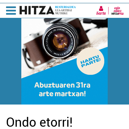
Sartu
Ondo etorri!