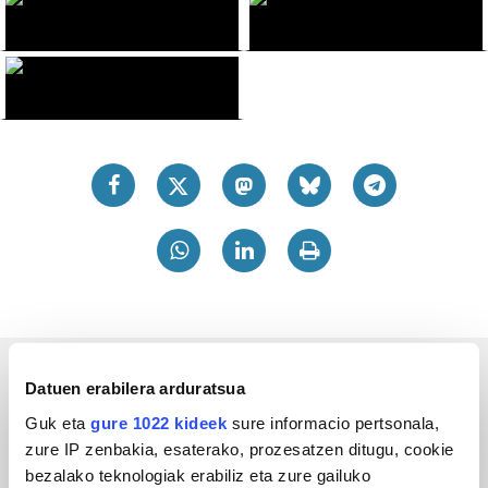
Datuen erabilera arduratsua
Bizkaia
Guk eta
gure 1022 kideek
sure informacio pertsonala,
zure IP zenbakia, esaterako, prozesatzen ditugu, cookie
bezalako teknologiak erabiliz eta zure gailuko