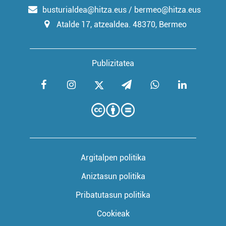
fitxategiak erabiltzen ditu. Zure esperientzia eta
busturialdea@hitza.eus / bermeo@hitza.eus
zerbitzuak hobetzeko asmoz, cookie teknologiaz
Atalde 17, atzealdea. 48370, Bermeo
baliatzen gara. Ohar hau onartuz gero, teknologia hori
erabiltzeko baimen esplizitua ematen diguzu.
Gehiago
irakurri
Publizitatea
Argitalpen politika
Aniztasun politika
Pribatutasun politika
Cookieak