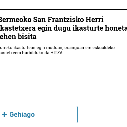
Bermeoko San Frantzisko Herri
Ikastetxera egin dugu ikasturte honet
lehen bisita
urreko ikasturtean egin moduan, oraingoan ere eskualdeko
kastetxeera hurbilduko da HITZA
Gehiago