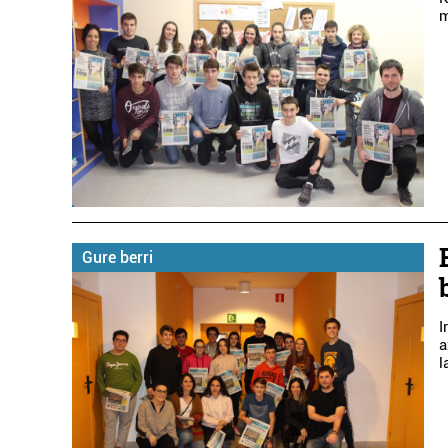
m
Gure berri
I
a
l