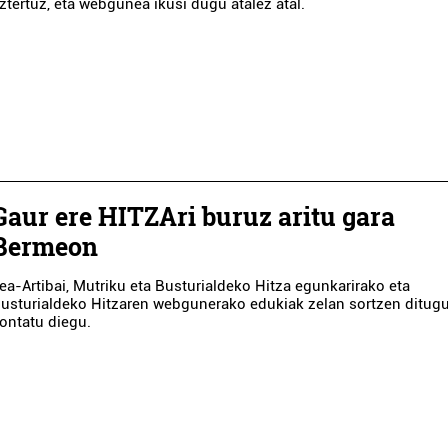
ztertuz, eta webgunea ikusi dugu atalez atal.
Gaur ere HITZAri buruz aritu gara
Bermeon
ea-Artibai, Mutriku eta Busturialdeko Hitza egunkarirako eta
usturialdeko Hitzaren webgunerako edukiak zelan sortzen ditug
ontatu diegu.