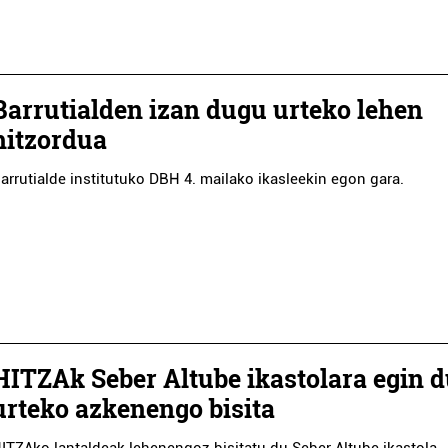
Barrutialden izan dugu urteko lehen
hitzordua
arrutialde institutuko DBH 4. mailako ikasleekin egon gara.
HITZAk Seber Altube ikastolara egin 
urteko azkenengo bisita
ITZAko lantaldeak lehenengoz bisitatu du Seber Altube ikastola