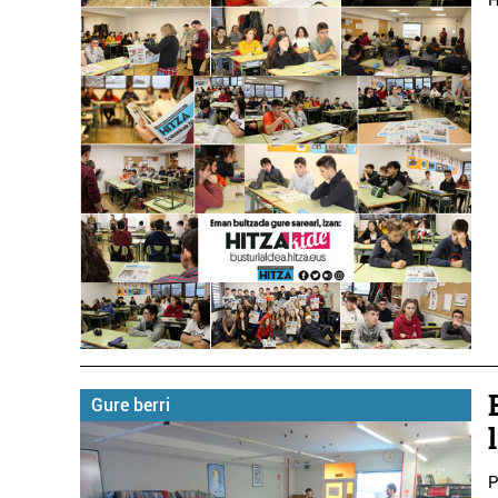
Gure berri
P