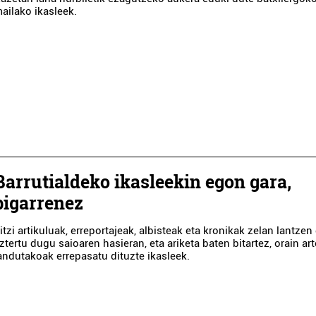
ailako ikasleek.
Barrutialdeko ikasleekin egon gara,
bigarrenez
ritzi artikuluak, erreportajeak, albisteak eta kronikak zelan lantzen
ztertu dugu saioaren hasieran, eta ariketa baten bitartez, orain art
andutakoak errepasatu dituzte ikasleek.