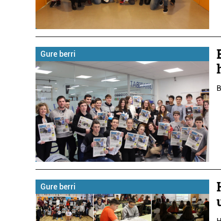
Gure berri
B
Gure berri
H