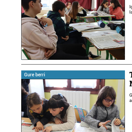
I
l
Gure berri
G
a