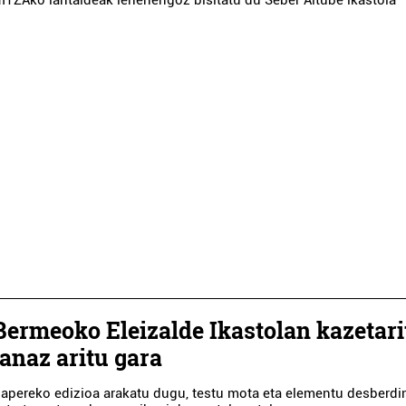
Bermeoko Eleizalde Ikastolan kazetari
lanaz aritu gara
apereko edizioa arakatu dugu, testu mota eta elementu desberdi