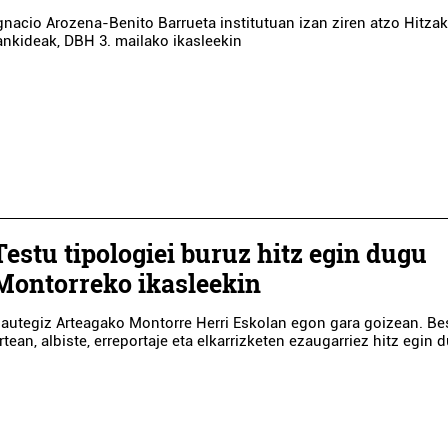
gnacio Arozena-Benito Barrueta institutuan izan ziren atzo Hitza
ankideak, DBH 3. mailako ikasleekin
Testu tipologiei buruz hitz egin dugu
Montorreko ikasleekin
autegiz Arteagako Montorre Herri Eskolan egon gara goizean. Be
rtean, albiste, erreportaje eta elkarrizketen ezaugarriez hitz egin 