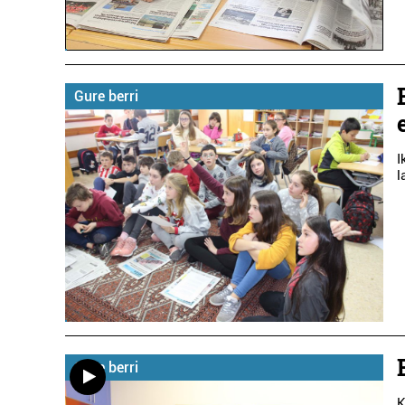
Gure berri
I
l
Gure berri
K