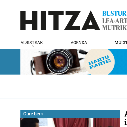
ALBISTEAK
AGENDA
MULT
Gure berri