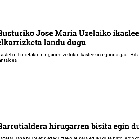
Busturiko Jose Maria Uzelaiko ikasle
elkarrizketa landu dugu
kastetxe horretako hirugarren zikloko ikasleekin egonda gaur Hit
antaldea
Barrutialdera hirugarren bisita egin d
azetari lana hurbiletik ezagutzeko aukera eduki dute batxilergoko