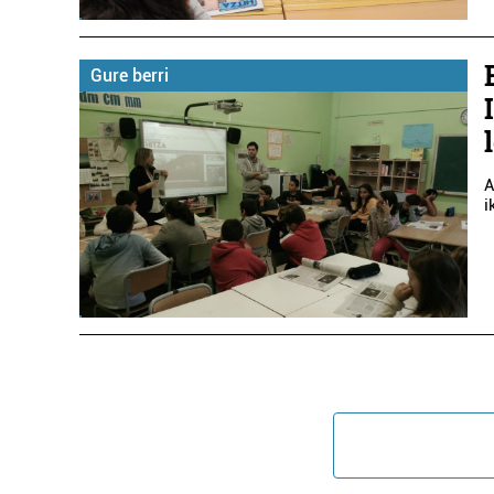
Gure berri
A
i