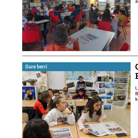
a
Gure berri
L
B
k