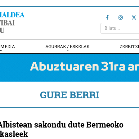
IMEDIA
AGURRAK / ESKELAK
ZERBITZ
GURE BERRI
Albistean sakondu dute Bermeoko
ikasleek