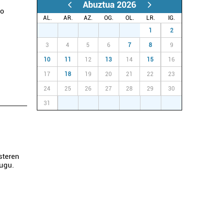
Abuztua 2026
ko
AL.
AR.
AZ.
OG.
OL.
LR.
IG.
27
28
29
30
31
1
2
3
4
5
6
7
8
9
10
11
12
13
14
15
16
17
18
19
20
21
22
23
24
25
26
27
28
29
30
31
1
2
3
4
5
6
steren
dugu.