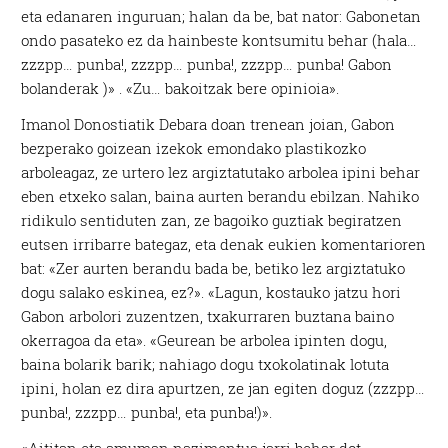
eta edanaren inguruan; halan da be, bat nator: Gabonetan
ondo pasateko ez da hainbeste kontsumitu behar (hala…
zzzpp… punba!, zzzpp… punba!, zzzpp… punba! Gabon
bolanderak )» . «Zu… bakoitzak bere opinioia».
Imanol Donostiatik Debara doan trenean joian, Gabon
bezperako goizean izekok emondako plastikozko
arboleagaz, ze urtero lez argiztatutako arbolea ipini behar
eben etxeko salan, baina aurten berandu ebilzan. Nahiko
ridikulo sentiduten zan, ze bagoiko guztiak begiratzen
eutsen irribarre bategaz, eta denak eukien komentarioren
bat: «Zer aurten berandu bada be, betiko lez argiztatuko
dogu salako eskinea, ez?». «Lagun, kostauko jatzu hori
Gabon arbolori zuzentzen, txakurraren buztana baino
okerragoa da eta». «Geurean be arbolea ipinten dogu,
baina bolarik barik; nahiago dogu txokolatinak lotuta
ipini, holan ez dira apurtzen, ze jan egiten doguz (zzzpp…
punba!, zzzpp… punba!, eta punba!)».