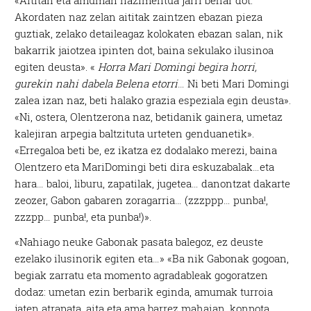
«Aititan eta amuman nazimentua jarri behar dot.
Akordaten naz zelan aititak zaintzen ebazan pieza
guztiak, zelako detaileagaz kolokaten ebazan salan, nik
bakarrik jaiotzea ipinten dot, baina sekulako ilusinoa
egiten deusta». «
Horra Mari Domingi begira horri,
gurekin nahi dabela Belena etorri
… Ni beti Mari Domingi
zalea izan naz, beti halako grazia espeziala egin deusta».
«Ni, ostera, Olentzerona naz, betidanik gainera, umetaz
kalejiran arpegia baltzituta urteten genduanetik».
«Erregaloa beti be, ez ikatza ez dodalako merezi, baina
Olentzero eta MariDomingi beti dira eskuzabalak…eta
hara… baloi, liburu, zapatilak, jugetea… danontzat dakarte
zeozer, Gabon gabaren zoragarria… (zzzppp… punba!,
zzzpp… punba!, eta punba!)».
«Nahiago neuke Gabonak pasata balegoz, ez deuste
ezelako ilusinorik egiten eta…» «Ba nik Gabonak gogoan,
begiak zarratu eta momento agradableak gogoratzen
dodaz: umetan ezin berbarik eginda, amumak turroia
jaten atrapata, aita eta ama barrez mahaian, konpota