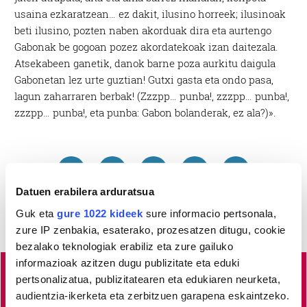
usaina ezkaratzean… ez dakit, ilusino horreek; ilusinoak
beti ilusino, pozten naben akorduak dira eta aurtengo
Gabonak be gogoan pozez akordatekoak izan daitezala.
Atsekabeen ganetik, danok barne poza aurkitu daigula
Gabonetan lez urte guztian! Gutxi gasta eta ondo pasa,
lagun zaharraren berbak! (Zzzpp… punba!, zzzpp… punba!,
zzzpp… punba!, eta punba: Gabon bolanderak, ez ala?)».
Datuen erabilera arduratsua
Guk eta
gure 1022 kideek
sure informacio pertsonala,
zure IP zenbakia, esaterako, prozesatzen ditugu, cookie
bezalako teknologiak erabiliz eta zure gailuko
informazioak azitzen dugu publizitate eta eduki
pertsonalizatua, publizitatearen eta edukiaren neurketa,
Busturialdeko
albisteak euskaraz, libre eta kalitatez
audientzia-ikerketa eta zerbitzuen garapena eskaintzeko.