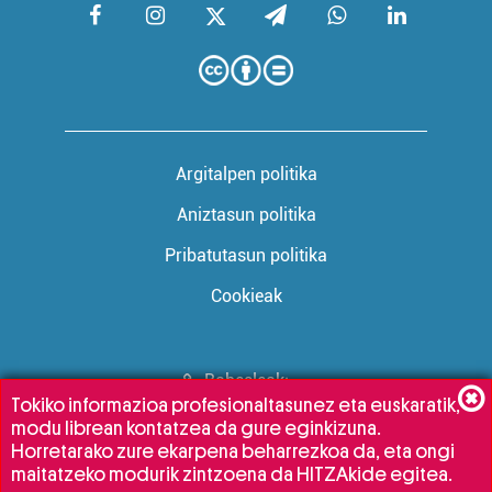
Argitalpen politika
Aniztasun politika
Pribatutasun politika
Cookieak
Babesleak:
Tokiko informazioa profesionaltasunez eta euskaratik,
modu librean kontatzea da gure eginkizuna.
Horretarako zure ekarpena beharrezkoa da, eta ongi
maitatzeko modurik zintzoena da HITZAkide egitea.