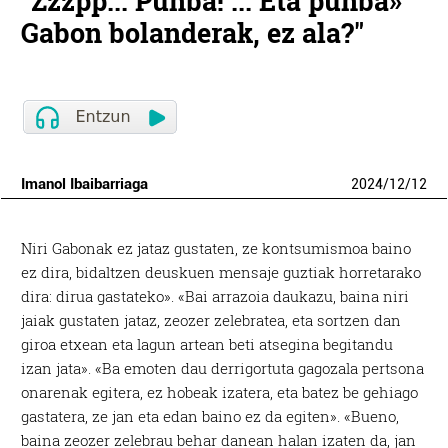
"Zzzpp... Punba! ... Eta punba»
Gabon bolanderak, ez ala?"
Imanol Ibaibarriaga
2024
/
12
/
12
N
iri Gabonak ez jataz gustaten, ze kontsumismoa baino
ez dira, bidaltzen deuskuen mensaje guztiak horretarako
dira: dirua gastateko». «Bai arrazoia daukazu, baina niri
jaiak gustaten jataz, zeozer zelebratea, eta sortzen dan
giroa etxean eta lagun artean beti atsegina begitandu
izan jata». «Ba emoten dau derrigortuta gagozala pertsona
onarenak egitera, ez hobeak izatera, eta batez be gehiago
gastatera, ze jan eta edan baino ez da egiten». «Bueno,
baina zeozer zelebrau behar danean halan izaten da, jan