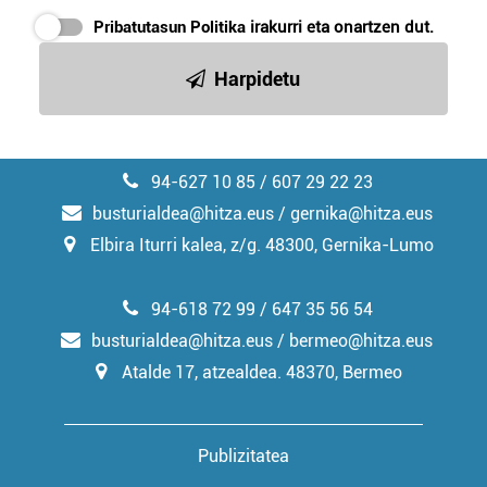
Pribatutasun Politika
irakurri eta onartzen dut.
Harpidetu
94-627 10 85 / 607 29 22 23
busturialdea@hitza.eus / gernika@hitza.eus
Elbira Iturri kalea, z/g. 48300, Gernika-Lumo
94-618 72 99 / 647 35 56 54
busturialdea@hitza.eus / bermeo@hitza.eus
Atalde 17, atzealdea. 48370, Bermeo
Publizitatea