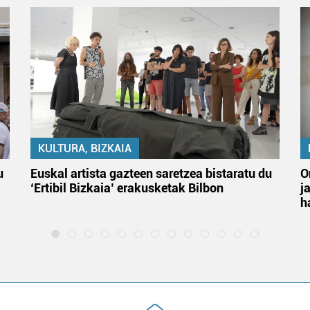
KULTURA, BIZKAIA
u
Euskal artista gazteen saretzea bistaratu du
O
‘Ertibil Bizkaia’ erakusketak Bilbon
j
h