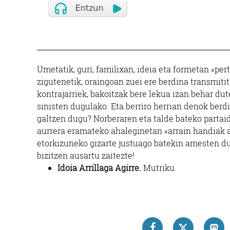
Umetatik, guri, familixan, ideia eta formetan «pe
zigutenetik, oraingoan zuei ere berdina transmiti
kontrajarriek, bakoitzak bere lekua izan behar dute
sinisten dugulako. Eta berriro herrian denok berd
galtzen dugu? Norberaren eta talde bateko partaid
aurrera eramateko ahaleginetan «arrain handiak a
etorkizuneko gizarte justuago batekin amesten du
bizitzen ausartu zaitezte!
Idoia Arrillaga Agirre.
Mutriku.