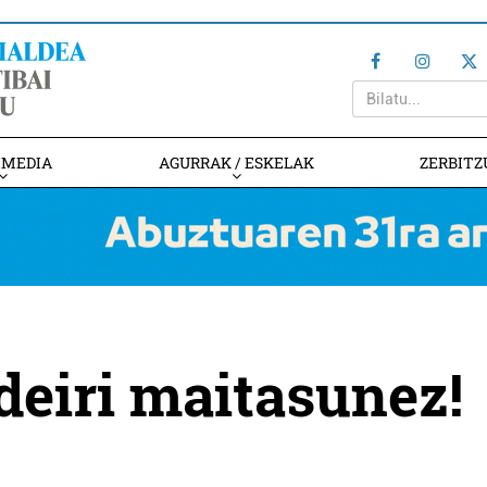
IMEDIA
AGURRAK / ESKELAK
ZERBITZ
deiri maitasunez!