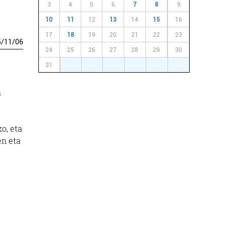
3
4
5
6
7
8
9
10
11
12
13
14
15
16
17
18
19
20
21
22
23
5
/
11
/
06
24
25
26
27
28
29
30
31
1
2
3
4
5
6
n
o, eta
en eta