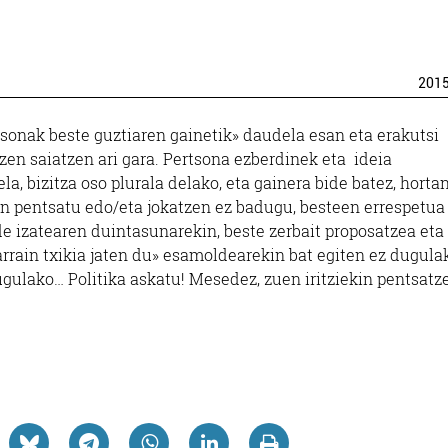
201
rtsonak beste guztiaren gainetik» daudela esan eta erakutsi
tzen saiatzen ari gara. Pertsona ezberdinek eta ideia
la, bizitza oso plurala delako, eta gainera bide batez, horta
in pentsatu edo/eta jokatzen ez badugu, besteen errespetua
e izatearen duintasunarekin, beste zerbait proposatzea eta
rrain txikia jaten du» esamoldearekin bat egiten ez dugulak
gulako… Politika askatu! Mesedez, zuen iritziekin pentsatz