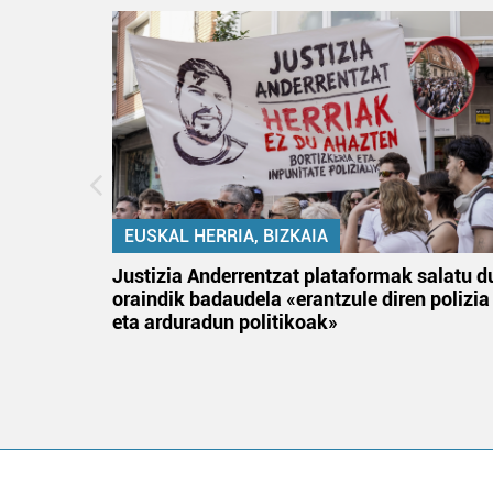
EUSKAL HERRIA, BIZKAIA
an
Justizia Anderrentzat plataformak salatu d
oraindik badaudela «erantzule diren polizia
eta arduradun politikoak»