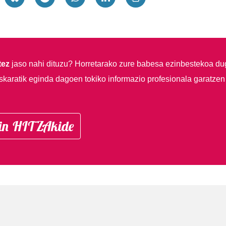
tez
jaso nahi dituzu?
Horretarako zure babesa ezinbestekoa du
skaratik eginda dagoen tokiko informazio profesionala garatzen
in HITZAkide