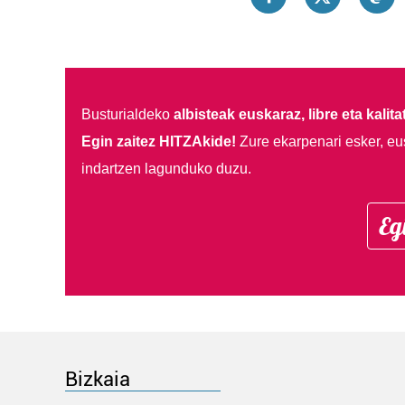
Busturialdeko
albisteak euskaraz, libre eta kalita
Egin zaitez HITZAkide!
Zure ekarpenari esker, eu
indartzen lagunduko duzu.
Eg
Bizkaia