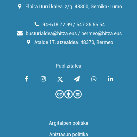
Elbira Iturri kalea, z/g. 48300, Gernika-Lumo
94-618 72 99 / 647 35 56 54
busturialdea@hitza.eus / bermeo@hitza.eus
Atalde 17, atzealdea. 48370, Bermeo
Publizitatea
Argitalpen politika
Aniztasun politika