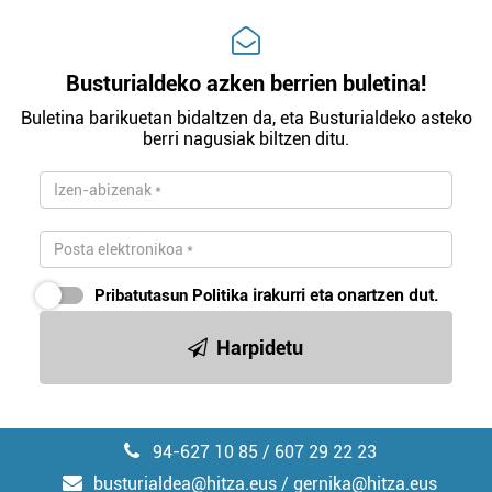
Busturialdeko azken berrien buletina!
Buletina barikuetan bidaltzen da, eta Busturialdeko asteko
berri nagusiak biltzen ditu.
Pribatutasun Politika
irakurri eta onartzen dut.
Harpidetu
94-627 10 85 / 607 29 22 23
busturialdea@hitza.eus / gernika@hitza.eus