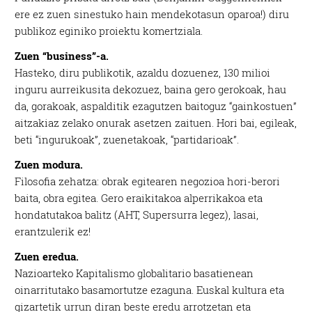
ere ez zuen sinestuko hain mendekotasun oparoa!) diru
publikoz eginiko proiektu komertziala.
Zuen “business”-a.
Hasteko, diru publikotik, azaldu dozuenez, 130 milioi
inguru aurreikusita dekozuez, baina gero gerokoak, hau
da, gorakoak, aspalditik ezagutzen baitoguz “gainkostuen”
aitzakiaz zelako onurak asetzen zaituen. Hori bai, egileak,
beti “ingurukoak”, zuenetakoak, “partidarioak”.
Zuen modura.
Filosofia zehatza: obrak egitearen negozioa hori-berori
baita, obra egitea. Gero eraikitakoa alperrikakoa eta
hondatutakoa balitz (AHT, Supersurra legez), lasai,
erantzulerik ez!
Zuen eredua.
Nazioarteko Kapitalismo globalitario basatienean
oinarritutako basamortutze ezaguna. Euskal kultura eta
gizartetik urrun diran beste eredu arrotzetan eta