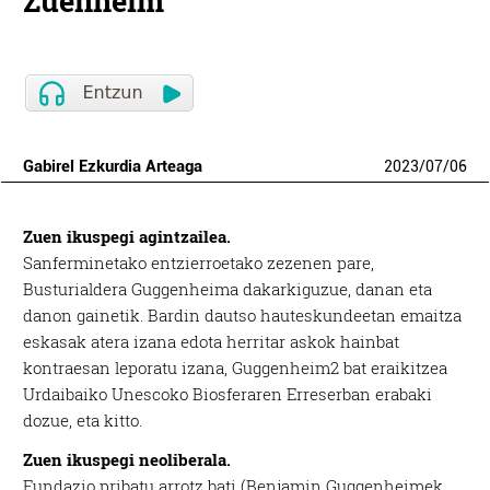
Zuenheim
Gabirel Ezkurdia Arteaga
2023
/
07
/
06
Zuen ikuspegi agintzailea.
Sanferminetako entzierroetako zezenen pare,
Busturialdera Guggenheima dakarkiguzue, danan eta
danon gainetik. Bardin dautso hauteskundeetan emaitza
eskasak atera izana edota herritar askok hainbat
kontraesan leporatu izana, Guggenheim2 bat eraikitzea
Urdaibaiko Unescoko Biosferaren Erreserban erabaki
dozue, eta kitto.
Zuen ikuspegi neoliberala.
Fundazio pribatu arrotz bati (Benjamin Guggenheimek