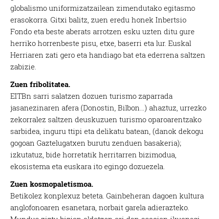
globalismo uniformizatzailean zimendutako egitasmo
erasokorra. Gitxi balitz, zuen eredu honek Inbertsio
Fondo eta beste aberats arrotzen esku uzten ditu gure
herriko horrenbeste pisu, etxe, baserri eta lur. Euskal
Herriaren zati gero eta handiago bat eta ederrena saltzen
zabizie.
Zuen fribolitatea.
EITBn sarri salatzen dozuen turismo zaparrada
jasanezinaren afera (Donostin, Bilbon…) ahaztuz, urrezko
zekorralez saltzen deuskuzuen turismo oparoarentzako
sarbidea, inguru ttipi eta delikatu batean, (danok dekogu
gogoan Gaztelugatxen burutu zenduen basakeria);
izkutatuz, bide horretatik herritarren bizimodua,
ekosistema eta euskara ito egingo dozuezela.
Zuen kosmopaletismoa.
Betikolez konplexuz beteta. Gainbeheran dagoen kultura
anglofonoaren esanetara, norbait garela adierazteko.