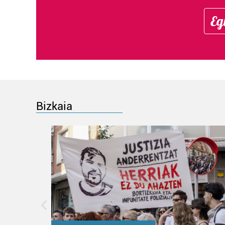
Eg
Bizkaia