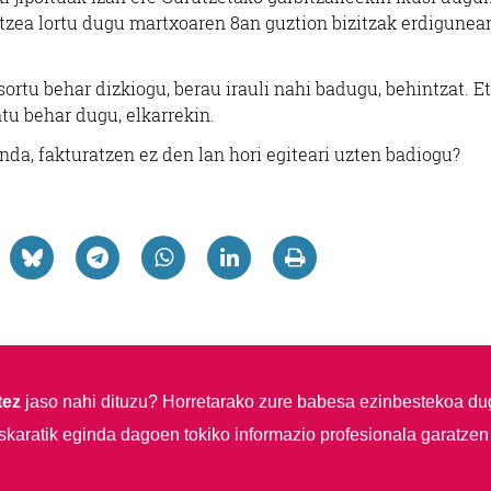
etzea lortu dugu martxoaren 8an guztion bizitzak erdigunea
sortu behar dizkiogu, berau irauli nahi badugu, behintzat. E
tu behar dugu, elkarrekin.
nda, fakturatzen ez den lan hori egiteari uzten badiogu?
tez
jaso nahi dituzu?
Horretarako zure babesa ezinbestekoa du
skaratik eginda dagoen tokiko informazio profesionala garatzen