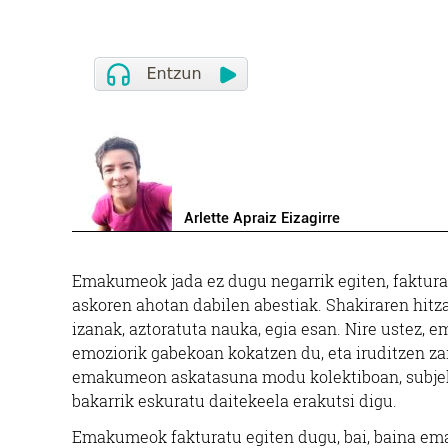
Arlette Apraiz Eizagirre
Emakumeok jada ez dugu negarrik egiten, fakturat
askoren ahotan dabilen abestiak. Shakiraren hitza
izanak, aztoratuta nauka, egia esan. Nire ustez,
emoziorik gabekoan kokatzen du, eta iruditzen za
emakumeon askatasuna modu kolektiboan, subjekti
bakarrik eskuratu daitekeela erakutsi digu.
Emakumeok fakturatu egiten dugu, bai, baina em