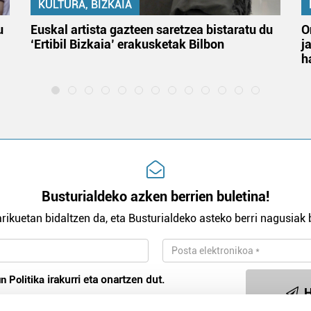
KULTURA, BIZKAIA
u
Euskal artista gazteen saretzea bistaratu du
O
‘Ertibil Bizkaia’ erakusketak Bilbon
j
h
Busturialdeko azken berrien buletina!
rikuetan bidaltzen da, eta Busturialdeko asteko berri nagusiak b
n Politika
irakurri eta onartzen dut.
H