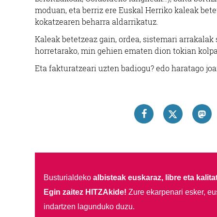
moduan, eta berriz ere Euskal Herriko kaleak bet
kokatzearen beharra aldarrikatuz.
Kaleak betetzeaz gain, ordea, sistemari arrakalak 
horretarako, min gehien ematen dion tokian kolpa
Eta fakturatzeari uzten badiogu? edo haratago joa
Busturialdeko
albisteak euskaraz, libre eta kalita
Egin zaitez HITZAkide!
Zure ekarpenari esker, eu
indartzen lagunduko duzu.