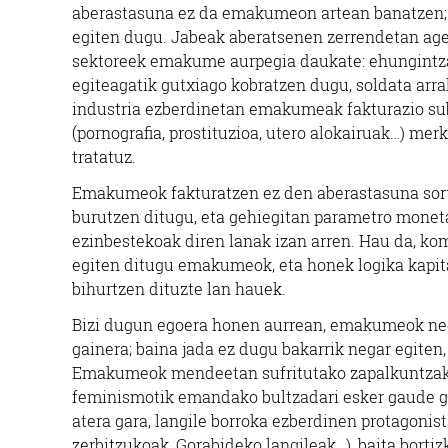
aberastasuna ez da emakumeon artean banatzen; ez
egiten dugu. Jabeak aberatsenen zerrendetan ager
sektoreek emakume aurpegia daukate: ehungintza, 
egiteagatik gutxiago kobratzen dugu, soldata arra
industria ezberdinetan emakumeak fakturazio subj
(pornografia, prostituzioa, utero alokairuak…) me
tratatuz.
Emakumeok fakturatzen ez den aberastasuna sortz
burutzen ditugu, eta gehiegitan parametro moneta
ezinbestekoak diren lanak izan arren. Hau da, ko
egiten ditugu emakumeok, eta honek logika kapita
bihurtzen dituzte lan hauek.
Bizi dugun egoera honen aurrean, emakumeok nega
gainera; baina jada ez dugu bakarrik negar egiten
Emakumeok mendeetan sufritutako zapalkuntzak ma
feminismotik emandako bultzadari esker gaude gau
atera gara, langile borroka ezberdinen protagonist
zerbitzukoak, Gorabideko langileak…), baita bortiz