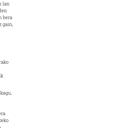
n lan
uden
n bera
 gain,
rako
ak
ukagu,
era
txeko
n