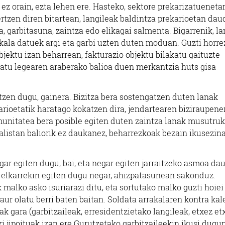
 orain, ezta lehen ere. Hasteko, sektore prekarizatueneta
tzen diren bitartean, langileak baldintza prekarioetan da
garbitasuna, zaintza edo elikagai salmenta. Bigarrenik, la
kala datuek argi eta garbi uzten duten moduan. Guzti horrez
ektu izan beharrean, fakturazio objektu bilakatu gaituzte
rkatu legearen araberako balioa duen merkantzia huts gisa
en dugu, gainera. Bizitza bera sostengatzen duten lanak
rioetatik haratago kokatzen dira, jendartearen biziraupene
munitatea bera posible egiten duten zaintza lanak musutruk
listan baliorik ez daukanez, beharrezkoak bezain ikusezin
r egiten dugu, bai, eta negar egiten jarraitzeko asmoa da
, elkarrekin egiten dugu negar, ahizpatasunean sakonduz.
lko asko isuriarazi ditu, eta sortutako malko guzti hoiei
r olatu berri baten baitan. Soldata arrakalaren kontra kal
ak gara (garbitzaileak, erresidentzietako langileak, etxez e
ki jipoituak izan ere Gurutzetako garbitzaileekin ikusi dugu