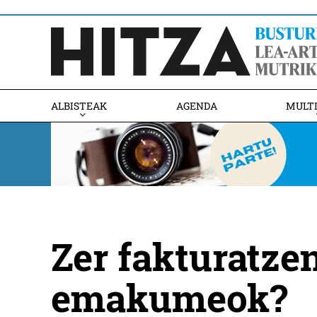
ALBISTEAK
AGENDA
MULT
Zer fakturatze
emakumeok?