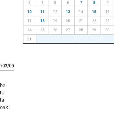
3
4
5
6
7
8
9
10
11
12
13
14
15
16
17
18
19
20
21
22
23
24
25
26
27
28
29
30
31
1
2
3
4
5
6
3
/
03
/
09
abe
tu
ta
moak