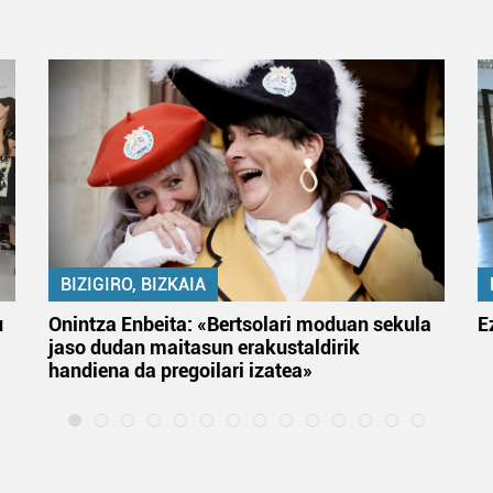
BIZIGIRO, BIZKAIA
u
Onintza Enbeita: «Bertsolari moduan sekula
E
jaso dudan maitasun erakustaldirik
handiena da pregoilari izatea»