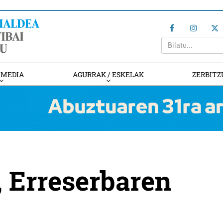
IMEDIA
AGURRAK / ESKELAK
ZERBITZ
, Erreserbaren