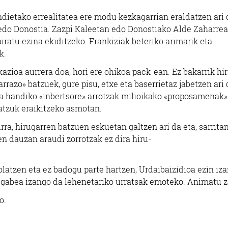
dietako errealitatea ere modu kezkagarrian eraldatzen ari 
o edo Donostia. Zazpi Kaleetan edo Donostiako Alde Zaharre
airatu ezina ekiditzeko. Frankiziak beteriko arimarik eta
k.
kazioa aurrera doa, hori ere ohikoa pack-ean. Ez bakarrik hir
razo» batzuek, gure pisu, etxe eta baserrietaz jabetzen ari 
ika handiko «inbertsore» arrotzak milioikako «proposamenak
atzuk eraikitzeko asmotan.
ra, hirugarren batzuen eskuetan galtzen ari da eta, sarritan
zen dauzan araudi zorrotzak ez dira hiru-
olatzen eta ez badogu parte hartzen, Urdaibaizidioa ezin iz
egabea izango da lehenetariko urratsak emoteko. Animatu z
o.