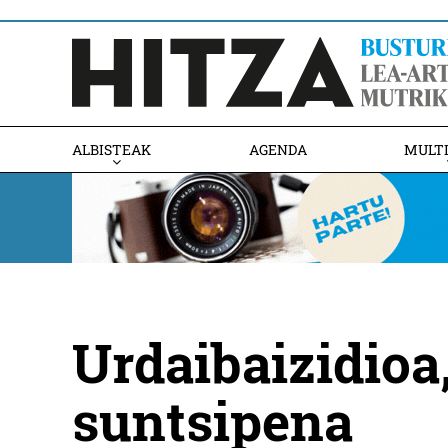
ALBISTEAK
AGENDA
MULT
Urdaibaizidioa
suntsipena