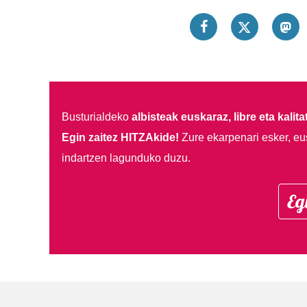
Busturialdeko
albisteak euskaraz, libre eta kalita
Egin zaitez HITZAkide!
Zure ekarpenari esker, eu
indartzen lagunduko duzu.
Eg