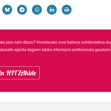
tez
jaso nahi dituzu?
Horretarako zure babesa ezinbestekoa du
skaratik eginda dagoen tokiko informazio profesionala garatzen
in HITZAkide