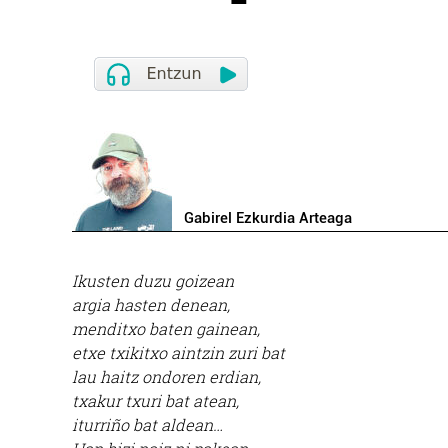
Gabirel Ezkurdia Arteaga
Ikusten duzu goizean
argia hasten denean,
menditxo baten gainean,
etxe txikitxo aintzin zuri bat
lau haitz ondoren erdian,
txakur txuri bat atean,
iturriño bat aldean…