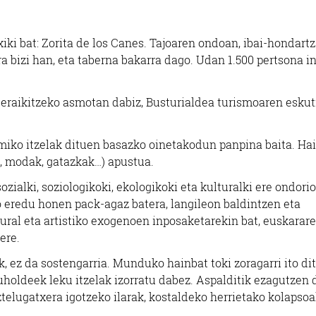
iki bat: Zorita de los Canes. Tajoaren ondoan, ibai-hondart
ra bizi han, eta taberna bakarra dago. Udan 1.500 pertsona i
eraikitzeko asmotan dabiz, Busturialdea turismoaren eskut
iko itzelak dituen basazko oinetakodun panpina baita. Ha
a, modak, gatazkak…) apustua.
ialki, soziologikoki, ekologikoki eta kulturalki ere ondorio
o eredu honen pack-agaz batera, langileon baldintzen eta
ural eta artistiko exogenoen inposaketarekin bat, euskarar
ere.
 ez da sostengarria. Munduko hainbat toki zoragarri ito dit
uholdeek leku itzelak izorratu dabez. Aspalditik ezagutzen
telugatxera igotzeko ilarak, kostaldeko herrietako kolapsoa