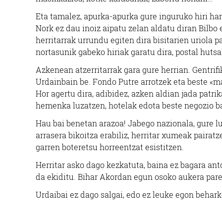
Eta tamalez, apurka-apurka gure inguruko hiri han
Nork ez dau inoiz aipatu zelan aldatu diran Bilb
herritarrak urrundu egiten dira bisitarien uriola p
nortasunik gabeko hiriak garatu dira, postal hutsa
Azkenean atzerritarrak gara gure herrian. Gentrifi
Urdainbain be. Fondo Putre arrotzek eta beste «mar
Hor agertu dira, adibidez, azken aldian jada patr
hemenka luzatzen, hotelak edota beste negozio b
Hau bai benetan arazoa! Jabego nazionala, gure lur
arrasera bikoitza erabiliz, herritar xumeak pairat
garren boteretsu horreentzat esistitzen.
Herritar asko dago kezkatuta, baina ez bagara ant
da ekiditu. Bihar Akordan egun osoko aukera par
Urdaibai ez dago salgai, edo ez leuke egon behark