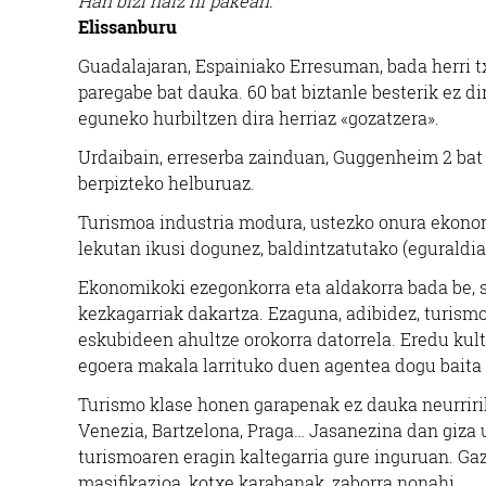
Han bizi naiz ni pakean.
Elissanburu
Guadalajaran, Espainiako Erresuman, bada herri tx
paregabe bat dauka. 60 bat biztanle besterik ez di
eguneko hurbiltzen dira herriaz «gozatzera».
Urdaibain, erreserba zainduan, Guggenheim 2 bat 
berpizteko helburuaz.
Turismoa industria modura, ustezko onura ekonom
lekutan ikusi dogunez, baldintzatutako (eguraldi
Ekonomikoki ezegonkorra eta aldakorra bada be, soz
kezkagarriak dakartza. Ezaguna, adibidez, turism
eskubideen ahultze orokorra datorrela. Eredu kult
egoera makala larrituko duen agentea dogu baita 
Turismo klase honen garapenak ez dauka neurririk,
Venezia, Bartzelona, Praga… Jasanezina dan giza 
turismoaren eragin kaltegarria gure inguruan. Gaz
masifikazioa, kotxe karabanak, zaborra nonahi…