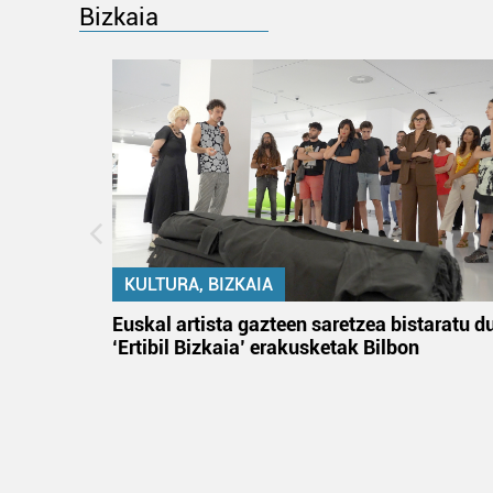
Bizkaia
KULTURA, BIZKAIA
na
Euskal artista gazteen saretzea bistaratu d
‘Ertibil Bizkaia’ erakusketak Bilbon