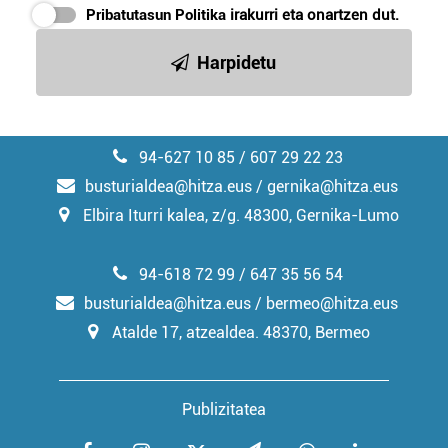
Pribatutasun Politika
irakurri eta onartzen dut.
Harpidetu
94-627 10 85 / 607 29 22 23
busturialdea@hitza.eus / gernika@hitza.eus
Elbira Iturri kalea, z/g. 48300, Gernika-Lumo
94-618 72 99 / 647 35 56 54
busturialdea@hitza.eus / bermeo@hitza.eus
Atalde 17, atzealdea. 48370, Bermeo
Publizitatea