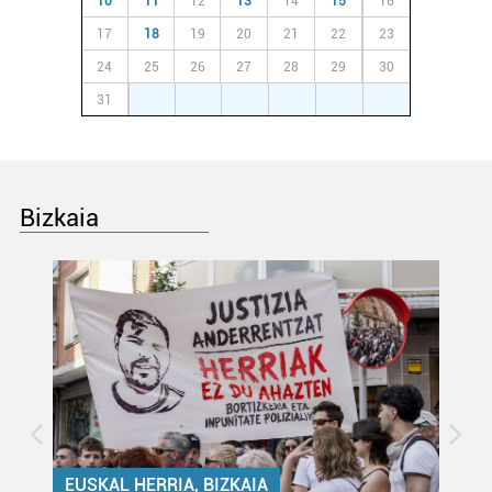
10
11
12
13
14
15
16
erabiltzen dituen hauta dezakezu.
17
18
19
20
21
22
23
24
25
26
27
28
29
30
Bazkide batzuek ez dizute baimenik eskatzen, eta beren
interes komertzial legitimoetan babesten dira. Ikusi gure
31
1
2
3
4
5
6
bazkideen zerrenda, beren ustez zein helburutarako
duten interes legitimoa eta horren aurka nola egin
dezakezun ikusteko.
Bizkaia
Lortu zure datu pertsonalak prozesatzeko moduari
buruzko informazio gehiago eta ezarri zure lehentasunak
datuen atalean. Edozein unetan alda edo ken dezakezu
zure baimena Cookieen adierazpenean.
Webgune honek cookie propioak eta hirugarrenen cookie-
fitxategiak erabiltzen ditu. Zure esperientzia eta
zerbitzuak hobetzeko asmoz, cookie teknologiaz
baliatzen gara. Ohar hau onartuz gero, teknologia hori
erabiltzeko baimen esplizitua ematen diguzu.
Gehiago
EUSKAL HERRIA, BIZKAIA
irakurri