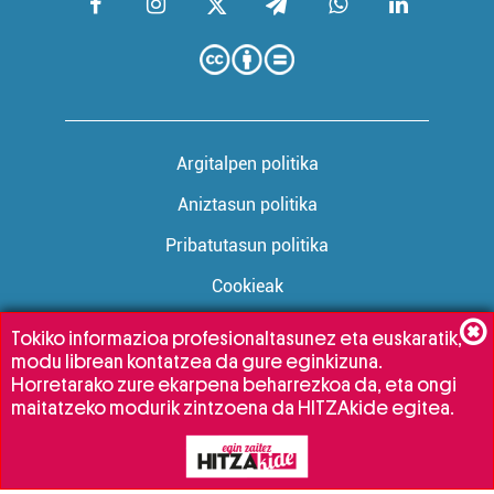
Argitalpen politika
Aniztasun politika
Pribatutasun politika
Cookieak
Tokiko informazioa profesionaltasunez eta euskaratik,
modu librean kontatzea da gure eginkizuna.
Babesleak:
Horretarako zure ekarpena beharrezkoa da, eta ongi
maitatzeko modurik zintzoena da HITZAkide egitea.