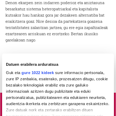
Denon ekarpen zein indarren poderioz eta aniztasuna
besarkatuz sistema heteropatriarkal eta kapitalista
kutsakor hau hankaz gora jar dezakeen alternatiba bat
eraikitzera goaz. Nire desioa da partekatzera goazena
tentatibitatez zalantzan jartzea, gu ere egia zapaltzaileak
ezartzearen arriskuan ez erortzeko. Bertan ikusiko
garelakoan nago.
Datuen erabilera arduratsua
Guk eta
gure 1022 kideek
sure informacio pertsonala,
zure IP zenbakia, esaterako, prozesatzen ditugu, cookie
bezalako teknologiak erabiliz eta zure gailuko
informazioak azitzen dugu publizitate eta eduki
pertsonalizatua, publizitatearen eta edukiaren neurketa,
audientzia-ikerketa eta zerbitzuen garapena eskaintzeko.
Busturialdeko
albisteak euskaraz, libre eta kalitatez
Zure datuak nork eta zertarako erabiltzen dituen
jaso nahi dituzu?
Horretarako zure babesa ezinbestekoa
hautatzeko aukera duzu. Zure onespena aldatzen edo