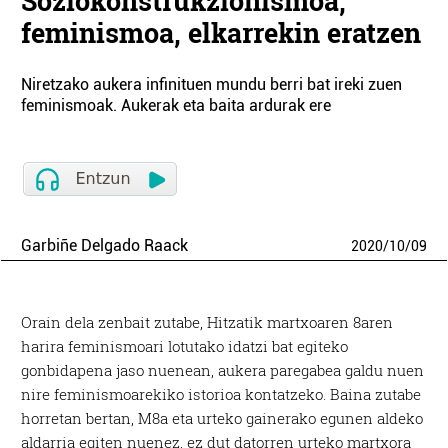
Soziokonstrukzionismoa,
feminismoa, elkarrekin eratzen
Niretzako aukera infinituen mundu berri bat ireki zuen
feminismoak. Aukerak eta baita ardurak ere
Garbiñe Delgado Raack
2020
/
10
/
09
Orain dela zenbait zutabe, Hitzatik martxoaren 8aren
harira feminismoari lotutako idatzi bat egiteko
gonbidapena jaso nuenean, aukera paregabea galdu nuen
nire feminismoarekiko istorioa kontatzeko. Baina zutabe
horretan bertan, M8a eta urteko gainerako egunen aldeko
aldarria egiten nuenez, ez dut datorren urteko martxora