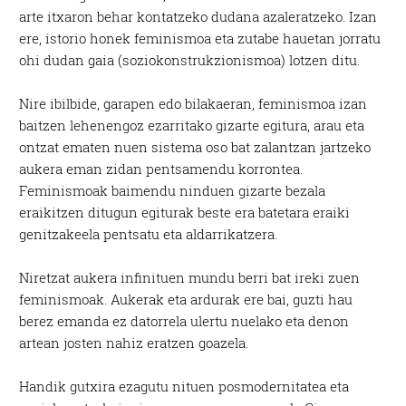
arte itxaron behar kontatzeko dudana azaleratzeko. Izan
ere, istorio honek feminismoa eta zutabe hauetan jorratu
ohi dudan gaia (soziokonstrukzionismoa) lotzen ditu.
Nire ibilbide, garapen edo bilakaeran, feminismoa izan
baitzen lehenengoz ezarritako gizarte egitura, arau eta
ontzat ematen nuen sistema oso bat zalantzan jartzeko
aukera eman zidan pentsamendu korrontea.
Feminismoak baimendu ninduen gizarte bezala
eraikitzen ditugun egiturak beste era batetara eraiki
genitzakeela pentsatu eta aldarrikatzera.
Niretzat aukera infinituen mundu berri bat ireki zuen
feminismoak. Aukerak eta ardurak ere bai, guzti hau
berez emanda ez datorrela ulertu nuelako eta denon
artean josten nahiz eratzen goazela.
Handik gutxira ezagutu nituen posmodernitatea eta