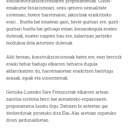
soziokonstrukzionismoaren proposamenak. Gizon-
emakume binarismoari, sexu-genero-sexualitate
sistemari, botere harremanei, jakintzak eraikitzeko
erari… Buelta bat emateaz gain, beste guztiari ere, guzti-
guztiari buelta bat gehiago eman diezaiokegula esaten
dutenak, esaten nagoen hau ere, zalantzan jartzeko
modukoa dela aitortzen dutenak.
Aldi berean, konstrukzionismoak batez ere, ezer berririk
eraiki behar badugu elkarren beharra dugula
aldarrikatzen du, harremanetan eraikitzen baititugu
arauak, egiak eta sinesmenak.
Gernika-Lumoko Sare Feministak elkarren artean
zaintza sistema berri bat asmatzeko espazioaren
proposamena luzatu digu. Datozen bi asteetan gai
desberdinak jorratuko dira Elai-Alai aretoan ospatuko
diren jardunaldietan.