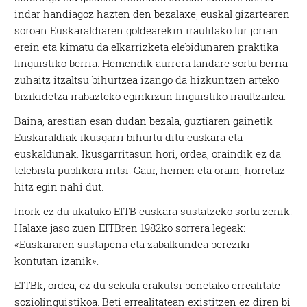
indar handiagoz hazten den bezalaxe, euskal gizartearen
soroan Euskaraldiaren goldearekin iraulitako lur jorian
erein eta kimatu da elkarrizketa elebidunaren praktika
linguistiko berria. Hemendik aurrera landare sortu berria
zuhaitz itzaltsu bihurtzea izango da hizkuntzen arteko
bizikidetza irabazteko eginkizun linguistiko iraultzailea.
Baina, arestian esan dudan bezala, guztiaren gainetik
Euskaraldiak ikusgarri bihurtu ditu euskara eta
euskaldunak. Ikusgarritasun hori, ordea, oraindik ez da
telebista publikora iritsi. Gaur, hemen eta orain, horretaz
hitz egin nahi dut.
Inork ez du ukatuko EITB euskara sustatzeko sortu zenik.
Halaxe jaso zuen EITBren 1982ko sorrera legeak:
«Euskararen sustapena eta zabalkundea bereziki
kontutan izanik».
EITBk, ordea, ez du sekula erakutsi benetako errealitate
soziolinguistikoa. Beti errealitatean existitzen ez diren bi