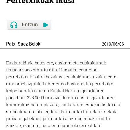
Perretxikoak ikusi
Patxi Saez Beloki
2019
/
06
/
06
Euskaraldiak, batez ere, euskara eta euskaldunak
ikusgarriago bihurtu ditu. Hamaika egunetan,
perretxikoak balira bezalaxe, euskaldunak azaldu egin
dira orbel azpitik. Lehenengo Euskaraldia perretxiko
kolpe handia izan da Euskal Herriko gizartearen
pagadian: 225.000 buru azaldu dira euskal gizartearen
komunikazioaren plazara, euskararen espazio fisiko eta
sinbolikoaren jabe egitera. Perretxiko horietatik sekula
probatu gabekoei, perretxiko aluzinogenoak iruditu
zaizkie, izan ere, beraien eguneroko errealitate