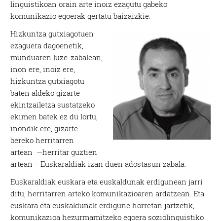
linguistikoan orain arte inoiz ezagutu gabeko
komunikazio egoerak gertatu baizaizkie.
Hizkuntza gutxiagotuen
ezaguera dagoenetik,
munduaren luze-zabalean,
inon ere, inoiz ere,
hizkuntza gutxiagotu
baten aldeko gizarte
ekintzailetza sustatzeko
ekimen batek ez du lortu,
inondik ere, gizarte
bereko herritarren
artean —herritar guztien
artean— Euskaraldiak izan duen adostasun zabala.
Euskaraldiak euskara eta euskaldunak erdigunean jarri
ditu, herritarren arteko komunikazioaren ardatzean. Eta
euskara eta euskaldunak erdigune horretan jartzetik,
komunikazioa hezurmamitzeko egoera soziolinguistiko