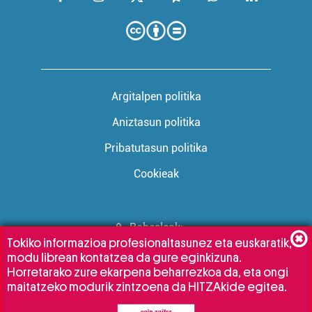
Argitalpen politika
Aniztasun politika
Pribatutasun politika
Cookieak
Babesleak:
Tokiko informazioa profesionaltasunez eta euskaratik,
modu librean kontatzea da gure eginkizuna.
Horretarako zure ekarpena beharrezkoa da, eta ongi
maitatzeko modurik zintzoena da HITZAkide egitea.