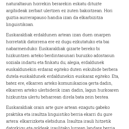
naturaltasun horrekin berarekin eskatu dituzte
argibideak zerbait ulertzen ez zuten bakoitzean. Hori
guztia aurrerapauso handia izan da elkarbizitza
linguistikoan.
Euskaraldiak erdaldunen artean izan duen onarpen
horretatik datorrena ere ez dugu ezkutatuko eta bai
nabarmenduko: Euskaraldiak gizarte bereko bi
hizkuntzen arteko berdintasunari buruzko adostasun
soziala indartu eta finkatu du; alegia, erdaldunek
euskaldunekin erdaraz egiteko duten eskubide berbera
dutela euskaldunek erdaldunekin euskaraz egiteko. Eta,
batez ere, elkarren arteko komunikazioa gerta dadin,
elkarren arteko ulerbiderik izan dadin, lagun hurkoaren
hizkuntza ulertu beharrean direla bata zein bestea.
Euskaraldiak orain arte gure artean ezagutu gabeko
praktika eta iraultza linguistiko berria ekarri du gure
artera: elkarrizketa elebiduna. Iraultza irauli hitzetik
datorkigu eta goldeak iraulitako lurrean landare berria