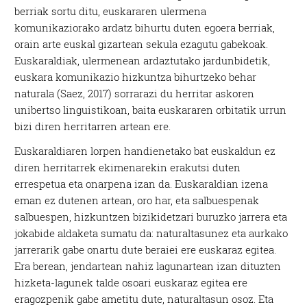
berriak sortu ditu, euskararen ulermena
komunikaziorako ardatz bihurtu duten egoera berriak,
orain arte euskal gizartean sekula ezagutu gabekoak.
Euskaraldiak, ulermenean ardaztutako jardunbidetik,
euskara komunikazio hizkuntza bihurtzeko behar
naturala (Saez, 2017) sorrarazi du herritar askoren
unibertso linguistikoan, baita euskararen orbitatik urrun
bizi diren herritarren artean ere.
Euskaraldiaren lorpen handienetako bat euskaldun ez
diren herritarrek ekimenarekin erakutsi duten
errespetua eta onarpena izan da. Euskaraldian izena
eman ez dutenen artean, oro har, eta salbuespenak
salbuespen, hizkuntzen bizikidetzari buruzko jarrera eta
jokabide aldaketa sumatu da: naturaltasunez eta aurkako
jarrerarik gabe onartu dute beraiei ere euskaraz egitea.
Era berean, jendartean nahiz lagunartean izan dituzten
hizketa-lagunek talde osoari euskaraz egitea ere
eragozpenik gabe ametitu dute, naturaltasun osoz. Eta