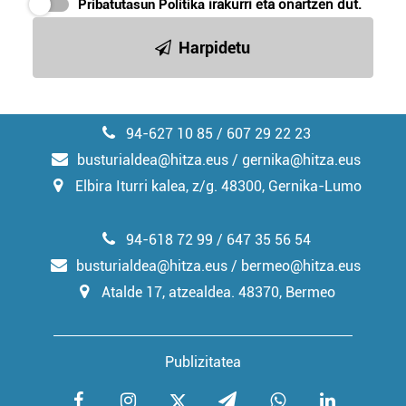
Pribatutasun Politika
irakurri eta onartzen dut.
Harpidetu
94-627 10 85 / 607 29 22 23
busturialdea@hitza.eus / gernika@hitza.eus
Elbira Iturri kalea, z/g. 48300, Gernika-Lumo
94-618 72 99 / 647 35 56 54
busturialdea@hitza.eus / bermeo@hitza.eus
Atalde 17, atzealdea. 48370, Bermeo
Publizitatea