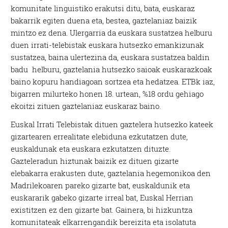
komunitate linguistiko erakutsi ditu, bata, euskaraz
bakarrik egiten duena eta, bestea, gaztelaniaz baizik
mintzo ez dena. Ulergarria da euskara sustatzea helburu
duen irrati-telebistak euskara hutsezko emankizunak
sustatzea, baina ulertezina da, euskara sustatzea baldin
badu helburu, gaztelania hutsezko saioak euskarazkoak
baino kopuru handiagoan sortzea eta hedatzea. ETBk iaz,
bigarren milurteko honen 18. urtean, %18 ordu gehiago
ekoitzi zituen gaztelaniaz euskaraz baino.
Euskal Irrati Telebistak dituen gaztelera hutsezko kateek
gizartearen errealitate elebiduna ezkutatzen dute,
euskaldunak eta euskara ezkutatzen dituzte.
Gazteleradun hiztunak baizik ez dituen gizarte
elebakarra erakusten dute, gaztelania hegemonikoa den
Madrilekoaren pareko gizarte bat, euskaldunik eta
euskararik gabeko gizarte irreal bat, Euskal Herrian
existitzen ez den gizarte bat. Gainera, bi hizkuntza
komunitateak elkarrengandik bereizita eta isolatuta