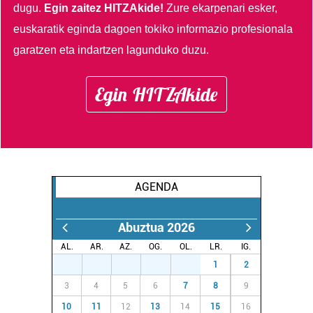
dugu.
Egin zaitez HITZAkide!
Zure ekarpenari esker,
euskaratik eginda dagoen tokiko informazio profesionala
garatzen eta indartzen lagunduko duzu.
Egin HITZAkide
AGENDA
Abuztua 2026
AL.
AR.
AZ.
OG.
OL.
LR.
IG.
27
28
29
30
31
1
2
3
4
5
6
7
8
9
10
11
12
13
14
15
16