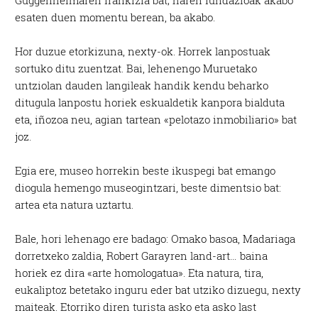
Guggenheimaren frankizia bat; haren fundazioak akabo
esaten duen momentu berean, ba akabo.
Hor duzue etorkizuna, nexty-ok. Horrek lanpostuak
sortuko ditu zuentzat. Bai, lehenengo Muruetako
untziolan dauden langileak handik kendu beharko
ditugula lanpostu horiek eskualdetik kanpora bialduta
eta, iñozoa neu, agian tartean «pelotazo inmobiliario» bat
joz.
Egia ere, museo horrekin beste ikuspegi bat emango
diogula hemengo museogintzari, beste dimentsio bat:
artea eta natura uztartu.
Bale, hori lehenago ere badago: Omako basoa, Madariaga
dorretxeko zaldia, Robert Garayren land-art… baina
horiek ez dira «arte homologatua». Eta natura, tira,
eukaliptoz betetako inguru eder bat utziko dizuegu, nexty
maiteak. Etorriko diren turista asko eta asko last