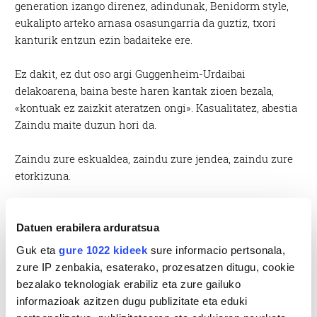
generation izango direnez, adindunak, Benidorm style,
eukalipto arteko arnasa osasungarria da guztiz, txori
kanturik entzun ezin badaiteke ere.
Ez dakit, ez dut oso argi Guggenheim-Urdaibai
delakoarena, baina beste haren kantak zioen bezala,
«kontuak ez zaizkit ateratzen ongi». Kasualitatez, abestia
Zaindu maite duzun hori da.
Zaindu zure eskualdea, zaindu zure jendea, zaindu zure
etorkizuna.
Datuen erabilera arduratsua
Guk eta
gure 1022 kideek
sure informacio pertsonala,
zure IP zenbakia, esaterako, prozesatzen ditugu, cookie
bezalako teknologiak erabiliz eta zure gailuko
informazioak azitzen dugu publizitate eta eduki