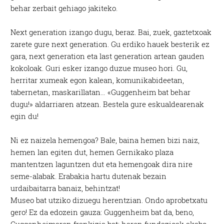
behar zerbait gehiago jakiteko.
Next generation izango dugu, beraz. Bai, zuek, gaztetxoak
zarete gure next generation. Gu erdiko hauek besterik ez
gara, next generation eta last generation artean gauden
kokoloak. Guri esker izango duzue museo hori. Gu,
herritar xumeak egon kalean, komunikabideetan,
tabernetan, maskarillatan… «Guggenheim bat behar
dugu!» aldarriaren atzean. Bestela gure eskualdearenak
egin du!
Ni ez naizela hemengoa? Bale, baina hemen bizi naiz,
hemen lan egiten dut, hemen Gernikako plaza
mantentzen laguntzen dut eta hemengoak dira nire
seme-alabak. Erabakia hartu dutenak bezain
urdaibaitarra banaiz, behintzat!
Museo bat utziko dizuegu herentzian. Ondo aprobetxatu
gero! Ez da edozein gauza: Guggenheim bat da, beno,