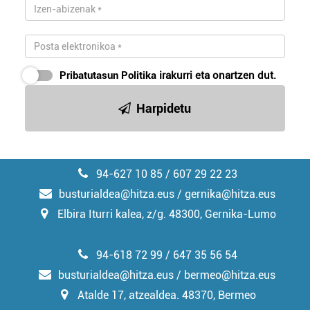
Pribatutasun Politika
irakurri eta onartzen dut.
Harpidetu
94-627 10 85 / 607 29 22 23
busturialdea@hitza.eus / gernika@hitza.eus
Elbira Iturri kalea, z/g. 48300, Gernika-Lumo
94-618 72 99 / 647 35 56 54
busturialdea@hitza.eus / bermeo@hitza.eus
Atalde 17, atzealdea. 48370, Bermeo