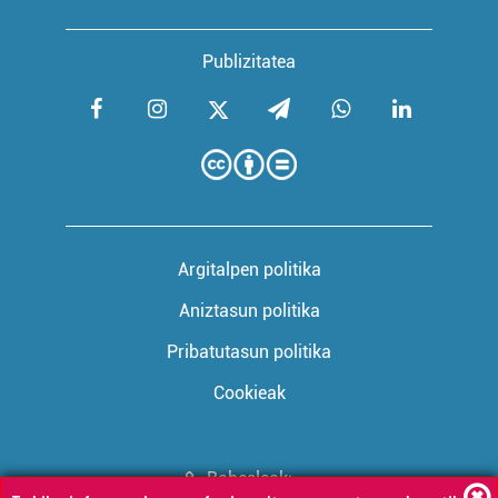
Publizitatea
Argitalpen politika
Aniztasun politika
Pribatutasun politika
Cookieak
Babesleak: