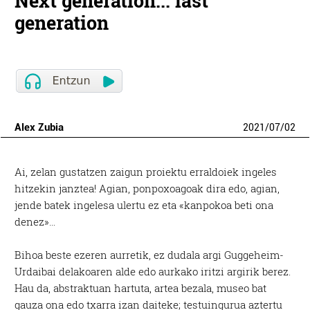
Next generation... last
generation
Alex Zubia
2021
/
07
/
02
Ai, zelan gustatzen zaigun proiektu erraldoiek ingeles
hitzekin janztea! Agian, ponpoxoagoak dira edo, agian,
jende batek ingelesa ulertu ez eta «kanpokoa beti ona
denez»…
Bihoa beste ezeren aurretik, ez dudala argi Guggeheim-
Urdaibai delakoaren alde edo aurkako iritzi argirik berez.
Hau da, abstraktuan hartuta, artea bezala, museo bat
gauza ona edo txarra izan daiteke; testuingurua aztertu