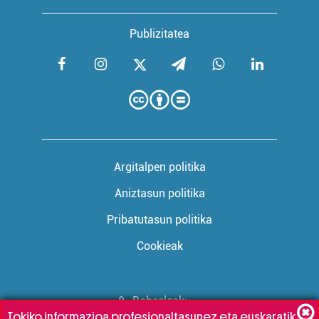
Publizitatea
Argitalpen politika
Aniztasun politika
Pribatutasun politika
Cookieak
Babesleak:
Tokiko informazioa profesionaltasunez eta euskaratik,