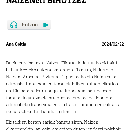
NAIZENeri BIHOTZEZ
Ana Goitia
2024
/
02
/
22
Duela pare bat aste Naizen Elkarteak deitutako ekitaldi
bat aurkezteko aukera izan nuen Etxarrin, Nafarroan.
Naizen, Arabako, Bizkaiko, Gipuzkoako eta Nafarroako
adingabe transexualen familiak biltzen dituen elkartea
da. Eta bere helburu nagusia transexual adingabeen
familiei laguntza eta orientazioa ematea da. Izan ere,
adingabeko transexualen eta haien familien errealitatea
ikusarazteko lan handia egiten du.
Ekitaldian bertan sariak banatu ziren, Naizen
elkartearekin lan egin eta egiten duten jendeari nolabait