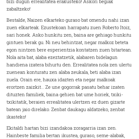
bizi dugun errealitatea erakusteko! Askori begiak
zabaltzeko!
Bestalde, Naizen elkarteko guraso bat omendu nahi izan
zuen elkarteak. Ezustekoan harrapatu zuen Roberto Itoiz,
sari honek. Asko hunkitu zen, baina are gehiago hunkitu
gintuen berak gu. Ni neu behintzat, negar malkoz beteta
egon nintzen bere esperientzia kontatzen zuen bitartean.
Nola aita bat, alaba ezeztatzetik, alabaren bidelagun
handiena izatera bihurtu den. Errealitatea nola zen ulertu
zuenean konturatu zen alaba zeukala, beti alaba izan
zuela. Orain ere, hauxa idazten eta negar malkoak
erortzen zaizkit… Ze une gogorrak pasatu behar izaten
dituzten familiek, baina gehien bat ume horiek, txiki-
txikitatik, beraien errealitatea ulertzen ez duen gizarte
batean jaio direlako. Zenbat daukagu aldatzeko, zenbat
ikasteko!
Ekitaldi hartan bizi izandakoa zoragarria izan zen.
Hainbeste familia bertan ikustea, guraso, seme-alabak,