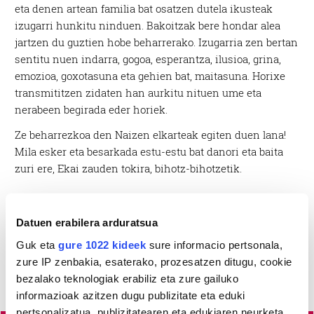
eta denen artean familia bat osatzen dutela ikusteak
izugarri hunkitu ninduen. Bakoitzak bere hondar alea
jartzen du guztien hobe beharrerako. Izugarria zen bertan
sentitu nuen indarra, gogoa, esperantza, ilusioa, grina,
emozioa, goxotasuna eta gehien bat, maitasuna. Horixe
transmititzen zidaten han aurkitu nituen ume eta
nerabeen begirada eder horiek.
Ze beharrezkoa den Naizen elkarteak egiten duen lana!
Mila esker eta besarkada estu-estu bat danori eta baita
zuri ere, Ekai zauden tokira, bihotz-bihotzetik.
Datuen erabilera arduratsua
Guk eta
gure 1022 kideek
sure informacio pertsonala,
zure IP zenbakia, esaterako, prozesatzen ditugu, cookie
bezalako teknologiak erabiliz eta zure gailuko
informazioak azitzen dugu publizitate eta eduki
pertsonalizatua, publizitatearen eta edukiaren neurketa,