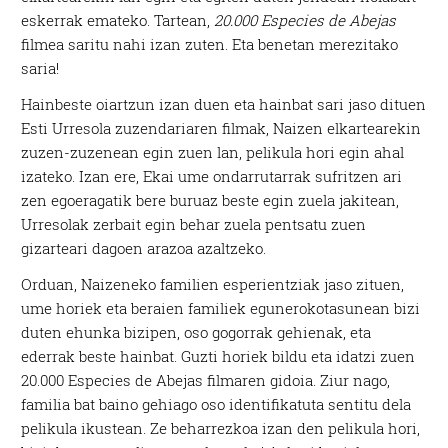
eskerrak emateko. Tartean,
20.000 Especies de Abejas
filmea saritu nahi izan zuten. Eta benetan merezitako
saria!
Hainbeste oiartzun izan duen eta hainbat sari jaso dituen
Esti Urresola zuzendariaren filmak, Naizen elkartearekin
zuzen-zuzenean egin zuen lan, pelikula hori egin ahal
izateko. Izan ere, Ekai ume ondarrutarrak sufritzen ari
zen egoeragatik bere buruaz beste egin zuela jakitean,
Urresolak zerbait egin behar zuela pentsatu zuen
gizarteari dagoen arazoa azaltzeko.
Orduan, Naizeneko familien esperientziak jaso zituen,
ume horiek eta beraien familiek egunerokotasunean bizi
duten ehunka bizipen, oso gogorrak gehienak, eta
ederrak beste hainbat. Guzti horiek bildu eta idatzi zuen
20.000 Especies de Abejas filmaren gidoia. Ziur nago,
familia bat baino gehiago oso identifikatuta sentitu dela
pelikula ikustean. Ze beharrezkoa izan den pelikula hori,