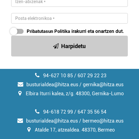
Pribatutasun Politika
irakurri eta onartzen dut.
Harpidetu
94-627 10 85 / 607 29 22 23
busturialdea@hitza.eus / gernika@hitza.eus
Elbira Iturri kalea, z/g. 48300, Gernika-Lumo
94-618 72 99 / 647 35 56 54
busturialdea@hitza.eus / bermeo@hitza.eus
Atalde 17, atzealdea. 48370, Bermeo