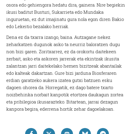
osora edo gehiengora hedatu dira, gainera. Nire begiekin
ikusi baditut Busturi, Sukarrieta edo Mundaka
inguruetan, ez dut imajinatu gura nola egon diren Bakio
edo Lekeitio bezalako herriak.
Dena ez da txarra izango, baina. Autzagane nekez
zeharkatzen dugunok asko ta neurriz baloratzen dugu
non bizi garen. Zoritxarrez, ez da orokortu daitekeen
zerbait, asko eta askoren jarrerak eta ekintzak ikusita
zalantzan jarri daitekelako hemen bizitzeak abantailak
edo kalteak dakartzan. Gure bizi jarduna Biosferaren
erdian garatzeko aukera izatea gutxi batzuen esku
dagoen ohorea da. Horregatik, ez dago batere txarto
noizbehinka norbait kanpotik etortzea daukagun zortea
eta pribilegioa ikusarazteko. Bitartean, jarrai dezagun
kanpora begira, ederrena hortik zehar dagoelakoan.