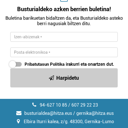
Busturialdeko azken berrien buletina!
Buletina barikuetan bidaltzen da, eta Busturialdeko asteko
berri nagusiak biltzen ditu.
Pribatutasun Politika
irakurri eta onartzen dut.
Harpidetu
94-627 10 85 / 607 29 22 23
busturialdea@hitza.eus / gernika@hitza.eus
Elbira Iturri kalea, z/g. 48300, Gernika-Lumo