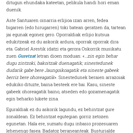
ditugun ehundaka kateetan, pelikula handi hori eman
duenik.
Aste Santuaren oinarria erlijioa izan arren, fedea
bigarren (edo hirugarren) toki batean geratzen da, tartean
jai egunak egonez gero. Oporraldiak erlijio kutsua
edukitzeak ez du askorik ardura, oporrak oporrak dira
eta. Gabriel Arestik idatzi eta gerora Oskorrik musikatu
zuen
Guretzat
letran dioen moduan: «
…zin egin behar
dugu zintzoki, bakoitzak duenagatik; sinestedunek
dudarik gabe bere Jaungoikoagatik eta sineste gabeek
berriz bere ohoreagatik
». Sinestedunek beraien arrazoiak
edukiko dituzte, baina besteek ere bai. Kasu, sineste
gabeek ohoreagatik baino, atseden edo gozamenagatik
egin beharko lukete zina.
Eguraldiak ez du askorik lagundu, ez behintzat gure
zonaldean. Ez behintzat egutegian gorriz zetozen
egunetan. Hala ere, sumatu dugu inbasio prozesuaren
lehenengo fasea. Badatoz beraneanteak. Busturialde