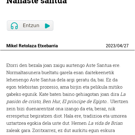
Nahaste santua
Mikel Retolaza Etxebarria
2023
/
04
/
27
Etorri den bezala joan zaigu aurtengo Aste Santua ere.
Normaltasunera bueltatu garela esan daitekeenetik
lehenengo Aste Santua dela argi geratu da, bai. Ez da
egon telebistan prozesio, ama birjin eta pelikula mitiko
gabeko egunik. Kate baten baino gehiagotan joan dira
La
pasión de cristo
,
Ben Hur
,
El principe de Egipto
… Ulertzen
zein bizi duenarentzat ona izango da eta, beraz, nik
errespetuz begiratzen diot. Hala ere, tradizioa eta umorea
uztartzea egokia dela uste dut. Hemen
La vida de Brian
zaleak gara. Zoritxarrez, ez dut aurkitu egun eskura