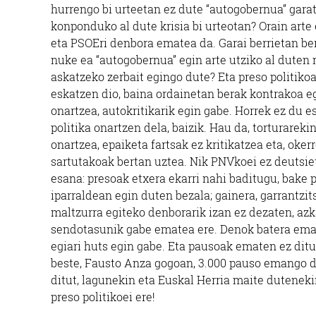
hurrengo bi urteetan ez dute “autogobernua” gara
konponduko al dute krisia bi urteotan? Orain arte 
eta PSOEri denbora ematea da. Garai berrietan ber
nuke ea “autogobernua” egin arte utziko al duten 
askatzeko zerbait egingo dute? Eta preso politiko
eskatzen dio, baina ordainetan berak kontrakoa eg
onartzea, autokritikarik egin gabe. Horrek ez du 
politika onartzen dela, baizik. Hau da, torturare
onartzea, epaiketa fartsak ez kritikatzea eta, ok
sartutakoak bertan uztea. Nik PNVkoei ez deutsie
esana: presoak etxera ekarri nahi baditugu, bake
iparraldean egin duten bezala; gainera, garrantzi
maltzurra egiteko denborarik izan ez dezaten, az
sendotasunik gabe ematea ere. Denok batera eman 
egiari huts egin gabe. Eta pausoak ematen ez dit
beste, Fausto Anza gogoan, 3.000 pauso emango di
ditut, lagunekin eta Euskal Herria maite dutenekin
preso politikoei ere!