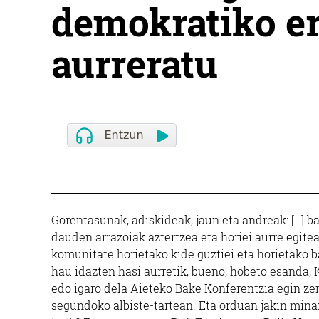
demokratiko e
aurreratu
Gorentasunak, adiskideak, jaun eta andreak: […] b
dauden arrazoiak aztertzea eta horiei aurre egitea.
komunitate horietako kide guztiei eta horietako ba
hau idazten hasi aurretik, bueno, hobeto esanda, 
edo igaro dela Aieteko Bake Konferentzia egin zen
segundoko albiste-tartean. Eta orduan jakin mina