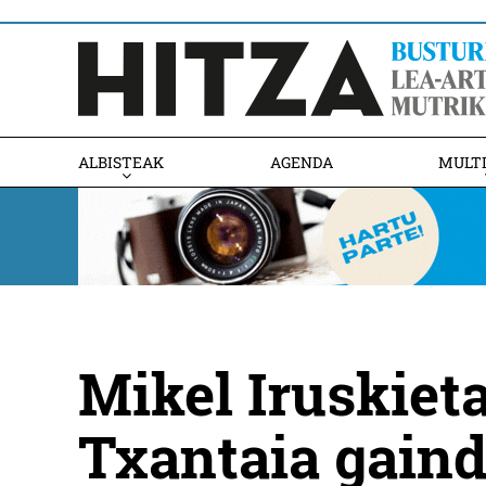
ALBISTEAK
AGENDA
MULT
Mikel Iruskiet
Txantaia gaind