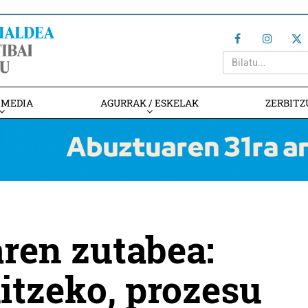
IMEDIA
AGURRAK / ESKELAK
ZERBITZ
aren zutabea:
itzeko, prozesu