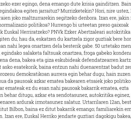
tzeko ezer egingo, dena emango dute krisia gainditzen. Bai
egindakoa egiten jarraituz? Murrizketekin? Hori, nire ustez, 
aien joko maltzurrarekin segitzeko denbora. Izan ere, jakin
normalizazio politikoa? Hurrengo bi urteetan preso gaixoak
ak Euskal Herriratzeko? PNVk Ezker Abertzaleari autokritika
iten du; hau da, eskatzen du kartzela zigor guztiak bere ho
esan nahi legea onartzen dela besterik gabe. 50 urtetako me
kin egindako salaketa faltsuak onartzea, froga gabeko konden
errena dena, bakea eta giza eskubideak defendatzearren kart
t asko esatekorik, baina entzun nahi duenarentzat badut ze
 prozesu demokratikoan aurrera egin behar dugu; hain zuzen 
tsua da pausoak azkar ematea bakearen etsaiek joko politiko
kar emateak ez du esan nahi pausoak bakarrik ematea, ezta
behar ditugu, azkar eta sendotasunez, autokritika eginez,
uenaren ardurak irmotasunez salatuz. Urtarrilaren 12an, bes
tut Bilbon, baina ez ditut bakarrik emango; familiarekin 
. Izan ere, Euskal Herriko jendarte guztiari dagokigu bakea,