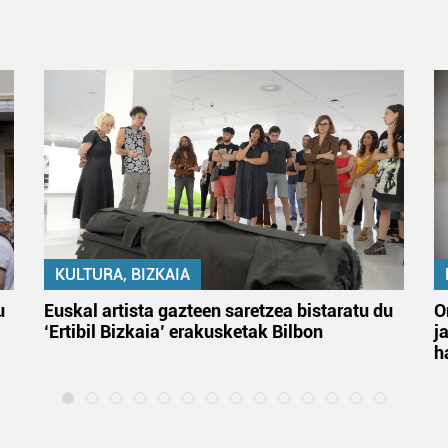
KULTURA, BIZKAIA
u
Euskal artista gazteen saretzea bistaratu du
O
‘Ertibil Bizkaia’ erakusketak Bilbon
j
h