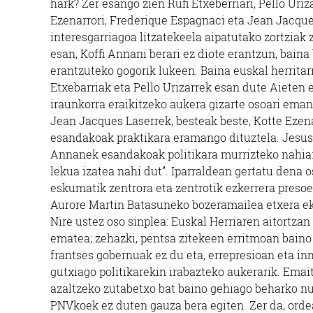
hark? Zer esango zien Rufi Etxeberriari, Pello Uriza
Ezenarrori, Frederique Espagnaci eta Jean Jacque
interesgarriagoa litzatekeela aipatutako zortziak 
esan, Koffi Annani berari ez diote erantzun, baina
erantzuteko gogorik lukeen. Baina euskal herritar
Etxebarriak eta Pello Urizarrek esan dute Aieten 
iraunkorra eraikitzeko aukera gizarte osoari eman
Jean Jacques Laserrek, besteak beste, Kotte Ezen
esandakoak praktikara eramango dituztela. Jesus E
Annanek esandakoak politikara murrizteko nahia: 
lekua izatea nahi dut”. Iparraldean gertatu dena o
eskumatik zentrora eta zentrotik ezkerrera presoe
Aurore Martin Batasuneko bozeramailea etxera ekar
Nire ustez oso sinplea: Euskal Herriaren aitortza
ematea; zehazki, pentsa zitekeen erritmoan bain
frantses gobernuak ez du eta, errepresioan eta in
gutxiago politikarekin irabazteko aukerarik. Emai
azaltzeko zutabetxo bat baino gehiago beharko nu
PNVkoek ez duten gauza bera egiten. Zer da, ordea