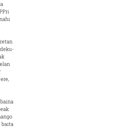
na
PPri
 nahi
rretan
ndeku-
ak
zelan
r
ere,
 baina
teak
emango
 baita