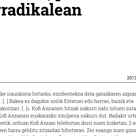
rradikalean
201
ake iraunkorra lortzeko, ezinbestekoa dela gatazkaren azpia
 […] Bakea ez dagokie soilik Estatuei edo herriei, baizik eta
koitzari. […]». Kofi Annanen hitzak irakurri nahi nituen zut
Kofi Annanen euskarazko itzulpena irakurri dut. Badakit urt
etik, orduan Kofi Annan telebistan ikusi nuen hizketan, 2 e
ren harra gelditu zitzaidan bihotzean. Zer esango zuen gizo