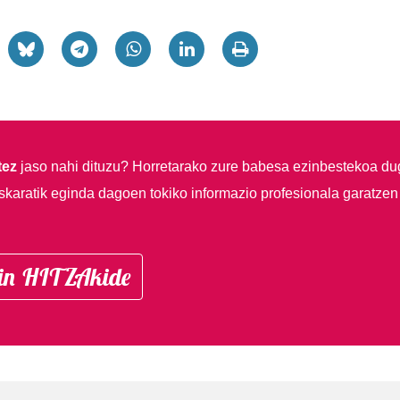
tez
jaso nahi dituzu?
Horretarako zure babesa ezinbestekoa du
skaratik eginda dagoen tokiko informazio profesionala garatzen
in HITZAkide