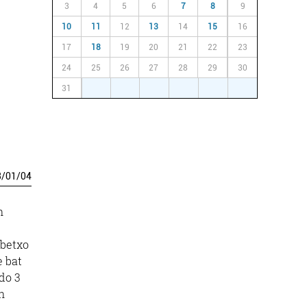
3
4
5
6
7
8
9
10
11
12
13
14
15
16
17
18
19
20
21
22
23
24
25
26
27
28
29
30
31
1
2
3
4
5
6
3
/
01
/
04
n
abetxo
e bat
do 3
n