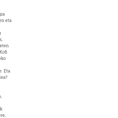
gia
en eta
u
k,
ieten
Kofi
eko
e. Eta
dea?
a
,
ik
re,