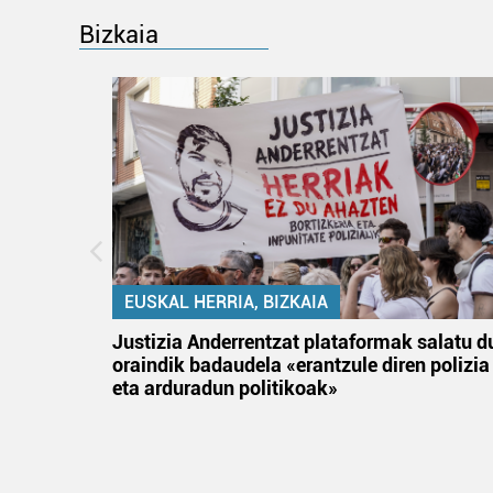
Bizkaia
EUSKAL HERRIA, BIZKAIA
tik
Justizia Anderrentzat plataformak salatu d
 gizon
oraindik badaudela «erantzule diren polizia
eta arduradun politikoak»