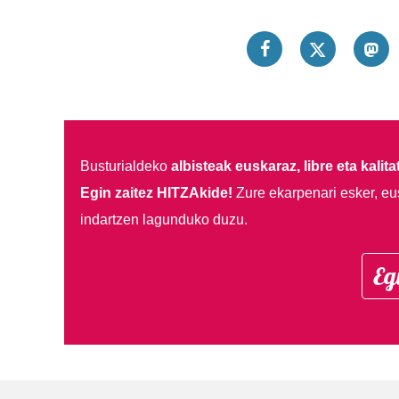
Busturialdeko
albisteak euskaraz, libre eta kalita
Egin zaitez HITZAkide!
Zure ekarpenari esker, eu
indartzen lagunduko duzu.
Eg