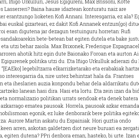
rri, Iñigo Urkulluri, Jesus Egigureni, Max Brissoni, Kotte
s Lasserreri? Baina hauxe idaztean konturatu naiz are
zer erantzungo lioketen Kofi Annani. Interesgarria, ez ala? E
 bai euskal gizarteari, ez dakit Kofi Annanek entzun(go) ditu
roi esan digutena jar dezagun testuinguru horretan: Rufi
esandakoarekin bete-betean bat egiten dutela eta bake just
 eta utzi behar zaiola. Max Brixonek, Frederique Espagnace
arroren ahotik hitz egin dute Baionako Foroan eta aurton A
gigurenek politika utzi du. Eta Iñigo Urkulluk adierazi du 
“[EAEko] legebiltzarra elkarrizketarako eta erabakiak hartz
so interesgarria da, nire ustez behintzat hala da. Frantses
n eta iheslarien auzia konpondu behar dela aldarrikatu dut
tzeko lanean hasi dira. Hasi eta lortu. Eta zein izan da bi
n eta normalizazio politikan urrats sendoak eta denek batera
o azkarrago ematea pausoak. Horrela, pausoak azkar emand
mobilismoan egonik, ez luke denborarik bere politika egiteko
tza: Aurore Martin askatu du Espainiak. Hori guztia ondo
keen arren, askotan galdetzen diot neure buruari ea zergat
, egiten dutena? PPri denbora eman; hasteko, bi urte. Izan e