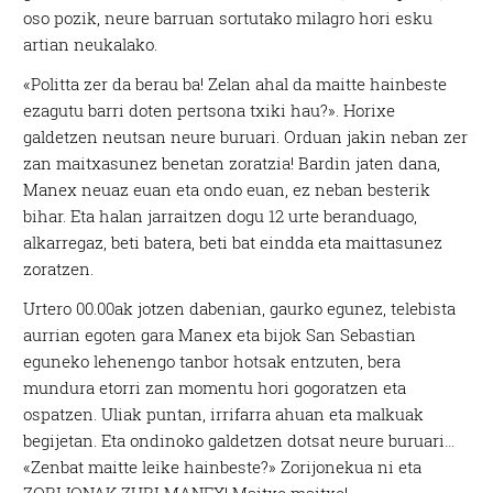
oso pozik, neure barruan sortutako milagro hori esku
artian neukalako.
«Politta zer da berau ba! Zelan ahal da maitte hainbeste
ezagutu barri doten pertsona txiki hau?». Horixe
galdetzen neutsan neure buruari. Orduan jakin neban zer
zan maitxasunez benetan zoratzia! Bardin jaten dana,
Manex neuaz euan eta ondo euan, ez neban besterik
bihar. Eta halan jarraitzen dogu 12 urte beranduago,
alkarregaz, beti batera, beti bat eindda eta maittasunez
zoratzen.
Urtero 00.00ak jotzen dabenian, gaurko egunez, telebista
aurrian egoten gara Manex eta bijok San Sebastian
eguneko lehenengo tanbor hotsak entzuten, bera
mundura etorri zan momentu hori gogoratzen eta
ospatzen. Uliak puntan, irrifarra ahuan eta malkuak
begijetan. Eta ondinoko galdetzen dotsat neure buruari…
«Zenbat maitte leike hainbeste?» Zorijonekua ni eta