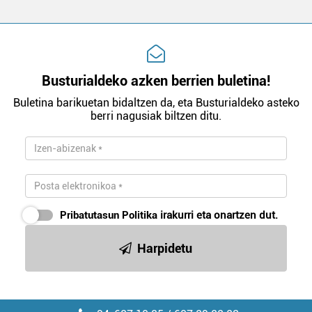
Busturialdeko azken berrien buletina!
Buletina barikuetan bidaltzen da, eta Busturialdeko asteko
berri nagusiak biltzen ditu.
Pribatutasun Politika
irakurri eta onartzen dut.
Harpidetu