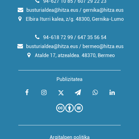
94-627 10 85 / 607 29 22 23
busturialdea@hitza.eus / gernika@hitza.eus
Elbira Iturri kalea, z/g. 48300, Gernika-Lumo
94-618 72 99 / 647 35 56 54
busturialdea@hitza.eus / bermeo@hitza.eus
Atalde 17, atzealdea. 48370, Bermeo
Publizitatea
Argitalpen politika