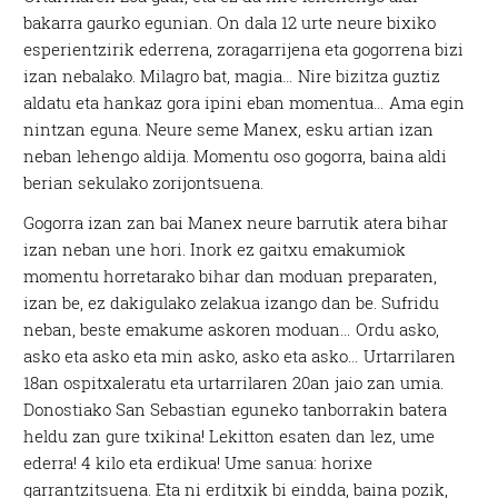
bakarra gaurko egunian. On dala 12 urte neure bixiko
esperientzirik ederrena, zoragarrijena eta gogorrena bizi
izan nebalako. Milagro bat, magia… Nire bizitza guztiz
aldatu eta hankaz gora ipini eban momentua… Ama egin
nintzan eguna. Neure seme Manex, esku artian izan
neban lehengo aldija. Momentu oso gogorra, baina aldi
berian sekulako zorijontsuena.
Gogorra izan zan bai Manex neure barrutik atera bihar
izan neban une hori. Inork ez gaitxu emakumiok
momentu horretarako bihar dan moduan preparaten,
izan be, ez dakigulako zelakua izango dan be. Sufridu
neban, beste emakume askoren moduan… Ordu asko,
asko eta asko eta min asko, asko eta asko… Urtarrilaren
18an ospitxaleratu eta urtarrilaren 20an jaio zan umia.
Donostiako San Sebastian eguneko tanborrakin batera
heldu zan gure txikina! Lekitton esaten dan lez, ume
ederra! 4 kilo eta erdikua! Ume sanua: horixe
garrantzitsuena. Eta ni erditxik bi eindda, baina pozik,