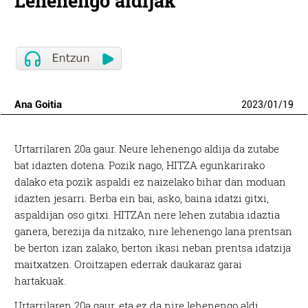
Lehenengo aldijak
Ana Goitia
2023
/
01
/
19
Urtarrilaren 20a gaur. Neure lehenengo aldija da zutabe
bat idazten dotena. Pozik nago, HITZA egunkarirako
dalako eta pozik aspaldi ez naizelako bihar dan moduan
idazten jesarri. Berba ein bai, asko, baina idatzi gitxi,
aspaldijan oso gitxi. HITZAn nere lehen zutabia idaztia
ganera, berezija da nitzako, nire lehenengo lana prentsan
be berton izan zalako, berton ikasi neban prentsa idatzija
maitxatzen. Oroitzapen ederrak daukaraz garai
hartakuak.
Urtarrilaren 20a gaur, eta ez da nire lehenengo aldi