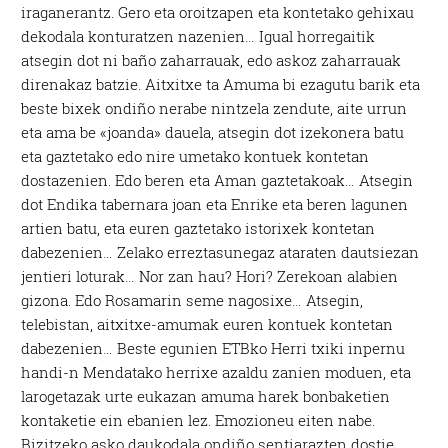
iraganerantz. Gero eta oroitzapen eta kontetako gehixau
dekodala konturatzen nazenien… Igual horregaitik
atsegin dot ni baño zaharrauak, edo askoz zaharrauak
direnakaz batzie. Aitxitxe ta Amuma bi ezagutu barik eta
beste bixek ondiño nerabe nintzela zendute, aite urrun
eta ama be «joanda» dauela, atsegin dot izekonera batu
eta gaztetako edo nire umetako kontuek kontetan
dostazenien. Edo beren eta Aman gaztetakoak… Atsegin
dot Endika tabernara joan eta Enrike eta beren lagunen
artien batu, eta euren gaztetako istorixek kontetan
dabezenien… Zelako erreztasunegaz ataraten dautsiezan
jentieri loturak… Nor zan hau? Hori? Zerekoan alabien
gizona. Edo Rosamarin seme nagosixe… Atsegin,
telebistan, aitxitxe-amumak euren kontuek kontetan
dabezenien… Beste egunien ETBko Herri txiki inpernu
handi-n Mendatako herrixe azaldu zanien moduen, eta
larogetazak urte eukazan amuma harek bonbaketien
kontaketie ein ebanien lez. Emozioneu eiten nabe.
Bizitzeko asko daukodala ondiño sentiarazten dostie.