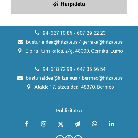
Harpidetu
94-627 10 85 / 607 29 22 23
busturialdea@hitza.eus / gernika@hitza.eus
Elbira Iturri kalea, z/g. 48300, Gernika-Lumo
94-618 72 99 / 647 35 56 54
busturialdea@hitza.eus / bermeo@hitza.eus
Atalde 17, atzealdea. 48370, Bermeo
Publizitatea