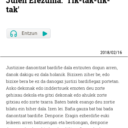
Julen Erezuma: 'Tik-tak-tik-
tak'
2018
/
02
/
16
Justizixe danontzat bardiñe dala entzuten dogun arren,
danok dakigu ez dala holanik. Bizixen ziher be, edo
bizixe bera be ez da danogaz justizi bardiñegaz portetan.
Asko dekonak edo inddertsuek emoten deu zorte
gehixau dekola eta gitxi dekonak edo ahulek zorte
gitxiau edo zorte txarra. Baten batek esango deu zortie
bilatu ein biher dala. Izen lei. Baña gauza bat bai bada
danontzat bardiñe. Denporie. Eragin ezberdiñe euki
leikeen arren batzuengan eta bestiongan, denporie