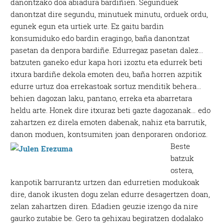
danontzako doa abiadura bardiñien. Segunduek
danontzat dire segundu, minutuek minutu, orduek ordu,
egunek egun eta urtiek urte. Ez gaitu bardin
konsumiduko edo bardin eragingo, baña danontzat
pasetan da denpora bardiñe. Edurregaz pasetan dalez…
batzuten ganeko edur kapa hori izoztu eta edurrek beti
itxura bardiñe dekola emoten deu, baña horren azpitik
edurre urtuz doa errekastoak sortuz menditik behera…
behien dagozan laku, pantano, erreka eta abarretara
heldu arte. Honek dire itxuraz beti gazte dagozanak… edo
zahartzen ez direla emoten dabenak, nahiz eta barrutik,
danon moduen, kontsumiten joan denporaren ondorioz.
Beste
batzuk
ostera,
kanpotik barrurantz urtzen dan edurretien modukoak
dire, danok ikusten dogu zelan edurre desagertzen doan,
zelan zahartzen diren. Edadien geuzie izengo da nire
gaurko zutabie be. Gero ta gehixau begiratzen dodalako