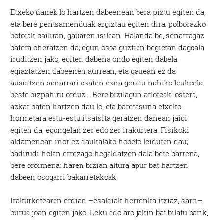
Etxeko danek lo hartzen dabeenean bera piztu egiten da,
eta bere pentsamenduak argiztau egiten dira, polborazko
botoiak bailiran, gauaren isilean. Halanda be, senarragaz
batera oheratzen da; egun osoa guztien begietan dagoala
iruditzen jako, egiten dabena ondo egiten dabela
egiaztatzen dabeenen aurrean, eta gauean ez da
ausartzen senarrari esaten esna geratu nahiko leukeela
beste bizpahiru orduz… Bere bizilagun arloteak, ostera,
azkar baten hartzen dau lo, eta baretasuna etxeko
hormetara estu-estu itsatsita geratzen danean jaigi
egiten da, egongelan zer edo zer irakurtera. Fisikoki
aldamenean inor ez daukalako hobeto leiduten dau;
badirudi holan errezago hegaldatzen dala bere barrena,
bere oroimena: haren bizian altura apur bat hartzen
dabeen osogarri bakarretakoak.
Irakurketearen erdian –esaldiak herrenka itxiaz, sarri–,
burua joan egiten jako. Leku edo aro jakin bat bilatu barik,