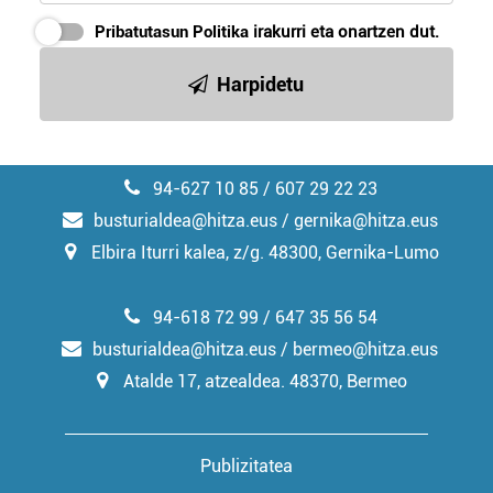
Pribatutasun Politika
irakurri eta onartzen dut.
Harpidetu
94-627 10 85 / 607 29 22 23
busturialdea@hitza.eus / gernika@hitza.eus
Elbira Iturri kalea, z/g. 48300, Gernika-Lumo
94-618 72 99 / 647 35 56 54
busturialdea@hitza.eus / bermeo@hitza.eus
Atalde 17, atzealdea. 48370, Bermeo
Publizitatea