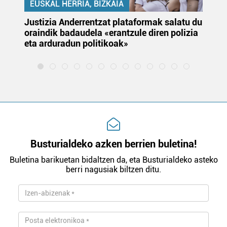
EUSKAL HERRIA, BIZKAIA
Justizia Anderrentzat plataformak salatu du
Eu
oraindik badaudela «erantzule diren polizia
‘E
eta arduradun politikoak»
Busturialdeko azken berrien buletina!
Buletina barikuetan bidaltzen da, eta Busturialdeko asteko
berri nagusiak biltzen ditu.