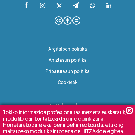
Argitalpen politika
Aniztasun politika
Pribatutasun politika
Cookieak
Babesleak:
Tokiko informazioa profesionaltasunez eta euskaratik,
modu librean kontatzea da gure eginkizuna.
Horretarako zure ekarpena beharrezkoa da, eta ongi
maitatzeko modurik zintzoena da HITZAkide egitea.