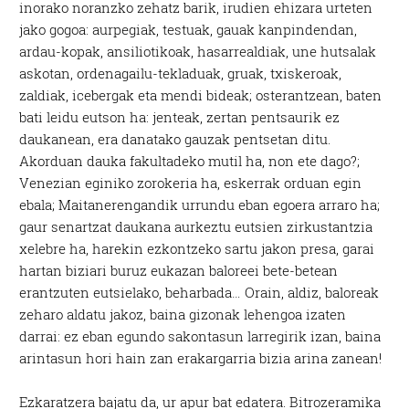
inorako noranzko zehatz barik, irudien ehizara urteten
jako gogoa: aurpegiak, testuak, gauak kanpindendan,
ardau-kopak, ansiliotikoak, hasarrealdiak, une hutsalak
askotan, ordenagailu-tekladuak, gruak, txiskeroak,
zaldiak, icebergak eta mendi bideak; osterantzean, baten
bati leidu eutson ha: jenteak, zertan pentsaurik ez
daukanean, era danatako gauzak pentsetan ditu.
Akorduan dauka fakultadeko mutil ha, non ete dago?;
Venezian eginiko zorokeria ha, eskerrak orduan egin
ebala; Maitanerengandik urrundu eban egoera arraro ha;
gaur senartzat daukana aurkeztu eutsien zirkustantzia
xelebre ha, harekin ezkontzeko sartu jakon presa, garai
hartan biziari buruz eukazan baloreei bete-betean
erantzuten eutsielako, beharbada… Orain, aldiz, baloreak
zeharo aldatu jakoz, baina gizonak lehengoa izaten
darrai: ez eban egundo sakontasun larregirik izan, baina
arintasun hori hain zan erakargarria bizia arina zanean!
Ezkaratzera bajatu da, ur apur bat edatera. Bitrozeramika