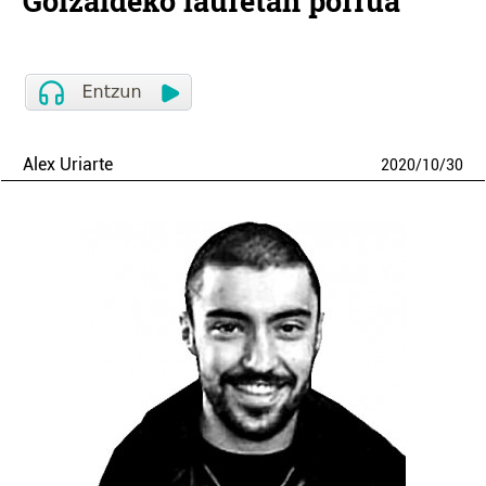
Goizaldeko lauretan porrua
Alex Uriarte
2020
/
10
/
30