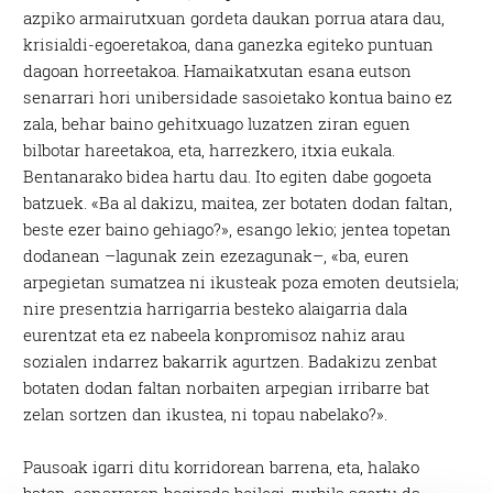
azpiko armairutxuan gordeta daukan porrua atara dau,
krisialdi-egoeretakoa, dana ganezka egiteko puntuan
dagoan horreetakoa. Hamaikatxutan esana eutson
senarrari hori unibersidade sasoietako kontua baino ez
zala, behar baino gehitxuago luzatzen ziran eguen
bilbotar hareetakoa, eta, harrezkero, itxia eukala.
Bentanarako bidea hartu dau. Ito egiten dabe gogoeta
batzuek. «Ba al dakizu, maitea, zer botaten dodan faltan,
beste ezer baino gehiago?», esango lekio; jentea topetan
dodanean –lagunak zein ezezagunak–, «ba, euren
arpegietan sumatzea ni ikusteak poza emoten deutsiela;
nire presentzia harrigarria besteko alaigarria dala
eurentzat eta ez nabeela konpromisoz nahiz arau
sozialen indarrez bakarrik agurtzen. Badakizu zenbat
botaten dodan faltan norbaiten arpegian irribarre bat
zelan sortzen dan ikustea, ni topau nabelako?».
Pausoak igarri ditu korridorean barrena, eta, halako