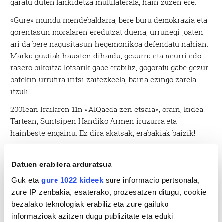
garatu duten lankidetza multilaterala, hain zuzen ere.
«Gure» mundu mendebaldarra, bere buru demokrazia eta
gorentasun moralaren eredutzat duena, urrunegi joaten
ari da bere nagusitasun hegemonikoa defendatu nahian.
Marka guztiak hausten dihardu, gezurra eta neurri edo
rasero bikoitza lotsarik gabe erabiliz, gogoratu gabe gezur
batekin urrutira iritsi zaitezkeela, baina ezingo zarela
itzuli.
2001ean Irailaren 11n «AlQaeda zen etsaia», orain, kidea.
Tartean, Suntsipen Handiko Armen iruzurra eta
hainbeste engainu. Ez dira akatsak, erabakiak baizik!
Datuen erabilera arduratsua
Guk eta
gure 1022 kideek
sure informacio pertsonala,
zure IP zenbakia, esaterako, prozesatzen ditugu, cookie
bezalako teknologiak erabiliz eta zure gailuko
informazioak azitzen dugu publizitate eta eduki