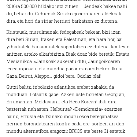
2016ra 500.000 hildako utzi zituen!… Jendeak bakea nahi
du, behar du. Gehienak Siriako gobernuaren aldekoak
dira, eta hori da siriar herriari barkatzen ez diotena.
Kristauak, musulmanak, fedegabeak bakean bizi izan
dira beti Sirian, Iraken eta Palestinan, eta hara hor, bai
yihadistek, bai sionistek soportatzen ez dutena: konfesio
anitzen arteko elkarbizitza. Biak doaz bide beretik: Estatu
Mesianikoa. «Jainkoak aukeratu ditu, Jaungoikoaren
legea inposatu eta mundua paganoz garbitzeko». Ikusi
Gaza, Beirut, Aleppo… gidoi bera. Odolaz blai!
Gutxi balitz, inboluzio atlantikoa erabat zabaldu da
munduan. Lotsarik gabe. Azken aste honetan Georgian,
Errumanian, Moldavian… eta Hego Korean! ibili dira
bazterrak nahasten. Helburua? «Demokrazia» ezartzea
baino, Errusia eta Txinako inguru osoa bereganatzea,
herrien borondatearen kontra bada ere, sortzen ari den
mundu alternatiboa eragotzi: BRICS eta beste 31 estatuk