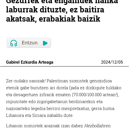
Gezurrek eta engainuek hanka
laburrak dituzte, ez baitira
akatsak, erabakiak baizik
Gabirel Ezkurdia Arteaga
2024
/
12
/
05
Z
er-nolako sasoiak! Palestinan sionistek genozidioa
etenik gabe burutzen ari direla (jada ez dizkigute hildako
eta desagertuen zifrarik ematen (70.000/100.000 artean!),
inpunitate edo zigorgabetasun berdinarekin eta
nazioarteko legedia berriro mespretxatuz, gerra hutsa
Libanora eta Siriara zabaldu dute.
Libanon sionistek arazoak izan dabez
Hezbollah
ren