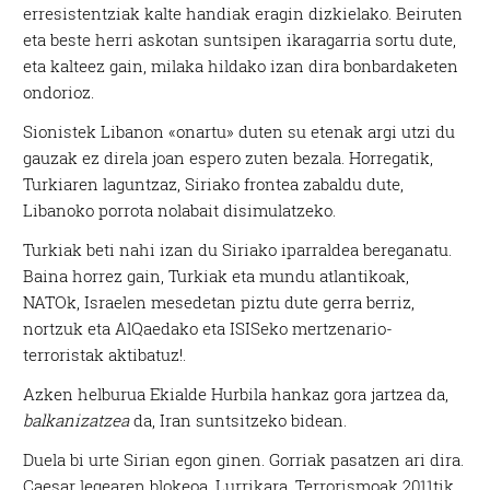
erresistentziak kalte handiak eragin dizkielako. Beiruten
eta beste herri askotan suntsipen ikaragarria sortu dute,
eta kalteez gain, milaka hildako izan dira bonbardaketen
ondorioz.
Sionistek Libanon «onartu» duten su etenak argi utzi du
gauzak ez direla joan espero zuten bezala. Horregatik,
Turkiaren laguntzaz, Siriako frontea zabaldu dute,
Libanoko porrota nolabait disimulatzeko.
Turkiak beti nahi izan du Siriako iparraldea bereganatu.
Baina horrez gain, Turkiak eta mundu atlantikoak,
NATOk, Israelen mesedetan piztu dute gerra berriz,
nortzuk eta AlQaedako eta ISISeko mertzenario-
terroristak aktibatuz!.
Azken helburua Ekialde Hurbila hankaz gora jartzea da,
balkanizatzea
da, Iran suntsitzeko bidean.
Duela bi urte Sirian egon ginen. Gorriak pasatzen ari dira.
Caesar legearen blokeoa. Lurrikara. Terrorismoak 2011tik