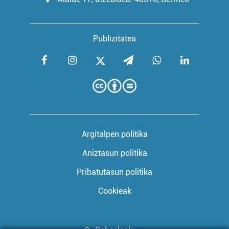
Publizitatea
Argitalpen politika
Aniztasun politika
Pribatutasun politika
Cookieak