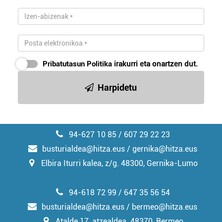
Pribatutasun Politika
irakurri eta onartzen dut.
Harpidetu
94-627 10 85 / 607 29 22 23
busturialdea@hitza.eus / gernika@hitza.eus
Elbira Iturri kalea, z/g. 48300, Gernika-Lumo
94-618 72 99 / 647 35 56 54
busturialdea@hitza.eus / bermeo@hitza.eus
Atalde 17, atzealdea. 48370, Bermeo