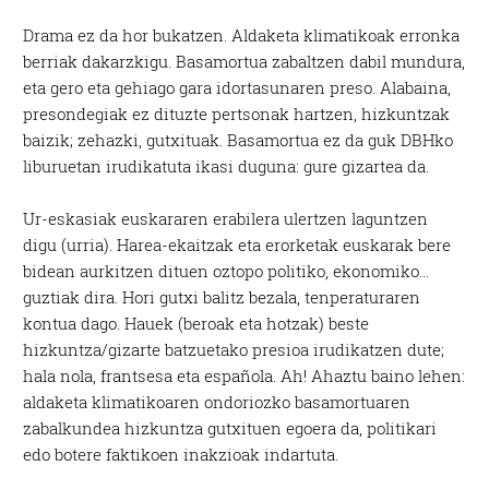
Drama ez da hor bukatzen. Aldaketa klimatikoak erronka
berriak dakarzkigu. Basamortua zabaltzen dabil mundura,
eta gero eta gehiago gara idortasunaren preso. Alabaina,
presondegiak ez dituzte pertsonak hartzen, hizkuntzak
baizik; zehazki, gutxituak. Basamortua ez da guk DBHko
liburuetan irudikatuta ikasi duguna: gure gizartea da.
Ur-eskasiak euskararen erabilera ulertzen laguntzen
digu (urria). Harea-ekaitzak eta erorketak euskarak bere
bidean aurkitzen dituen oztopo politiko, ekonomiko…
guztiak dira. Hori gutxi balitz bezala, tenperaturaren
kontua dago. Hauek (beroak eta hotzak) beste
hizkuntza/gizarte batzuetako presioa irudikatzen dute;
hala nola, frantsesa eta española. Ah! Ahaztu baino lehen:
aldaketa klimatikoaren ondoriozko basamortuaren
zabalkundea hizkuntza gutxituen egoera da, politikari
edo botere faktikoen inakzioak indartuta.