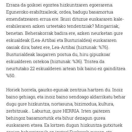
Erraza da goikoei egoztea hizkuntzaren egoerarena.
Eguneroko erabiltzaileok, ordea, badugu basamortua
emendatzearen errua ere. Ikusi dituzue euskararen kale-
erabileraren azken urteetako tendentziak? Mingarriak,
benetan. Beherakorrak badira ere, azken neurketan gure
eskualdeak (Lea-Artibai eta Busturialdea) euskararen
oasiak dira; batez ere, Lea-Artibai (hiztunak: %76).
Busturialdeak laugarren postua du, hiru gipuzkoar
eskualderen ostekoa (hiztunak: %36). Tristea da
neurtutako 22 eskualderen artean bik baino ez gainditzea
%50.
Horiek horrela, gaurko egunak zentzua hartzen du. Inoiz
baino gehiago, eta inoiz baino sendoago aldarrikatu behar
dugu gure hizkuntza, nortasuna, bizimodua, kultura,
zerbitzuak… Laburtuz, gure HERRIA. Irten gaitezen
behingoz basamortutik eta bihur dezagun gurea
euskararen etxea. Ea lortzen dugun hizkuntza gutxituek