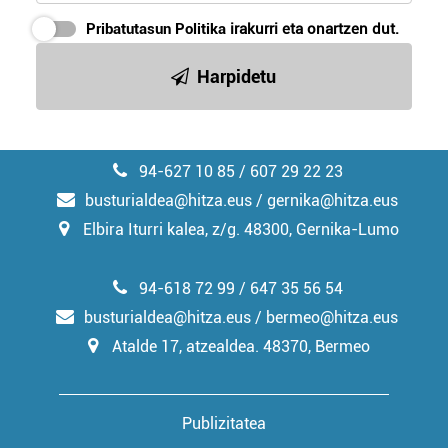
Pribatutasun Politika
irakurri eta onartzen dut.
Harpidetu
94-627 10 85 / 607 29 22 23
busturialdea@hitza.eus / gernika@hitza.eus
Elbira Iturri kalea, z/g. 48300, Gernika-Lumo
94-618 72 99 / 647 35 56 54
busturialdea@hitza.eus / bermeo@hitza.eus
Atalde 17, atzealdea. 48370, Bermeo
Publizitatea