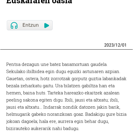
Euskararen oasia
2023
/
12
/
01
Pentsa dezagun une batez basamortuan gaudela.
Sekulako ibilbidea egin dugu eguzki astunaren azpian.
Gauetan, ostera, hotz zorrotzak gorputz guztia labankadak
bezala zeharkatu gaitu. Ura bilatzen gabiltza han eta
hemen, baina huts. Tarteka hareazko ekaitzek azalean
peeling sakona egiten digu. Ibili, jausi eta altxatu; ibili,
jausi eta altxatu… Indarrak nondik datozen jakin barik,
helmugarik gabeko noranzkoan goaz. Badakigu gure bizia
jokoan dagoela; hala ere, aurrera egin behar dugu,
bizirauteko aukerarik nahi badugu.