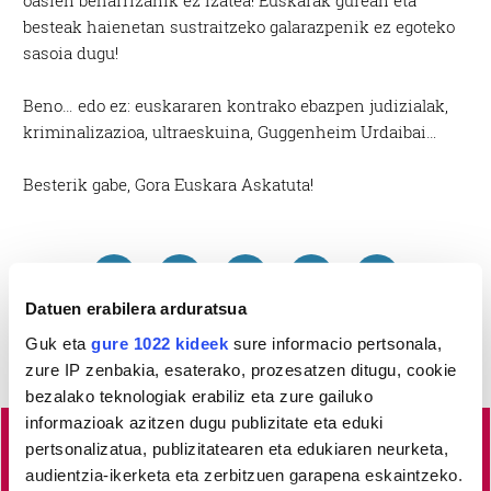
oasien beharrizanik ez izatea! Euskarak gurean eta
besteak haienetan sustraitzeko galarazpenik ez egoteko
sasoia dugu!
Beno… edo ez: euskararen kontrako ebazpen judizialak,
kriminalizazioa, ultraeskuina, Guggenheim Urdaibai…
Besterik gabe, Gora Euskara Askatuta!
Datuen erabilera arduratsua
Guk eta
gure 1022 kideek
sure informacio pertsonala,
zure IP zenbakia, esaterako, prozesatzen ditugu, cookie
bezalako teknologiak erabiliz eta zure gailuko
informazioak azitzen dugu publizitate eta eduki
pertsonalizatua, publizitatearen eta edukiaren neurketa,
Busturialdeko
albisteak euskaraz, libre eta kalitatez
audientzia-ikerketa eta zerbitzuen garapena eskaintzeko.