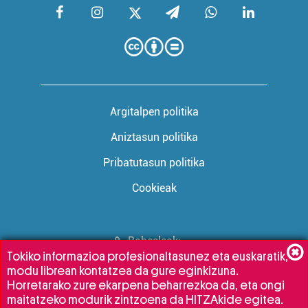
Argitalpen politika
Aniztasun politika
Pribatutasun politika
Cookieak
Babesleak:
Tokiko informazioa profesionaltasunez eta euskaratik,
modu librean kontatzea da gure eginkizuna.
Horretarako zure ekarpena beharrezkoa da, eta ongi
maitatzeko modurik zintzoena da HITZAkide egitea.