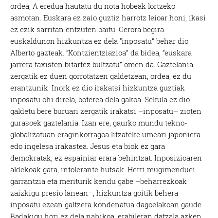
ordea, A eredua hautatu du nota hobeak lortzeko
asmotan. Euskara ez zaio guztiz harrotz leioar honi, ikasi
ez ezik sarritan entzuten baitu. Gerora begira
euskaldunon hizkuntza ez dela “inposatu” behar dio
Alberto gazteak. “Kontzientziazioa” da bidea, “euskara
jarrera faxisten bitartez bultzatu” omen da. Gaztelania
zergatik ez duen gorrotatzen galdetzean, ordea, ez du
erantzunik. Inork ez dio irakatsi hizkuntza guztiak
inposatu ohi direla, boterea dela gakoa. Sekula ez dio
galdetu bere buruari zergatik irakatsi –inposatu– zioten
gurasoek gaztelania. Izan ere, gaurko mundu tekno-
globalizatuan eraginkorragoa litzateke umeari japoniera
edo ingelesa irakastea. Jesus eta biok ez gara
demokratak, ez espainiar erara behintzat. Inposizioaren
aldekoak gara, intolerante hutsak. Herri mugimenduei
garrantzia eta meriturik kendu gabe –beharrezkoak
zaizkigu presio lanean–, hizkuntza goitik behera
inposatu ezean galtzera kondenatua dagoelakoan gaude.
Badakigu hori ez dela nahikoa, erabileran datzala azken