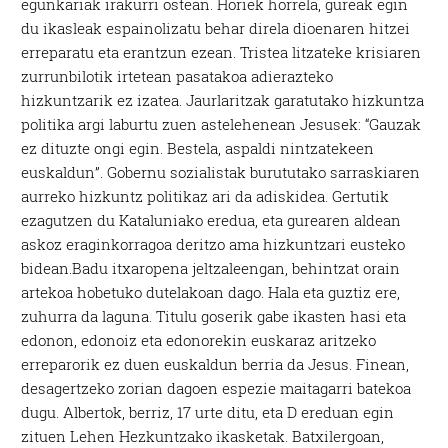
egunkariak irakurri ostean. Horiek horrela, gureak egin
du ikasleak espainolizatu behar direla dioenaren hitzei
erreparatu eta erantzun ezean. Tristea litzateke krisiaren
zurrunbilotik irtetean pasatakoa adierazteko
hizkuntzarik ez izatea. Jaurlaritzak garatutako hizkuntza
politika argi laburtu zuen astelehenean Jesusek: “Gauzak
ez dituzte ongi egin. Bestela, aspaldi nintzatekeen
euskaldun”. Gobernu sozialistak burututako sarraskiaren
aurreko hizkuntz politikaz ari da adiskidea. Gertutik
ezagutzen du Kataluniako eredua, eta gurearen aldean
askoz eraginkorragoa deritzo ama hizkuntzari eusteko
bidean.Badu itxaropena jeltzaleengan, behintzat orain
artekoa hobetuko dutelakoan dago. Hala eta guztiz ere,
zuhurra da laguna. Titulu goserik gabe ikasten hasi eta
edonon, edonoiz eta edonorekin euskaraz aritzeko
erreparorik ez duen euskaldun berria da Jesus. Finean,
desagertzeko zorian dagoen espezie maitagarri batekoa
dugu. Albertok, berriz, 17 urte ditu, eta D ereduan egin
zituen Lehen Hezkuntzako ikasketak. Batxilergoan,