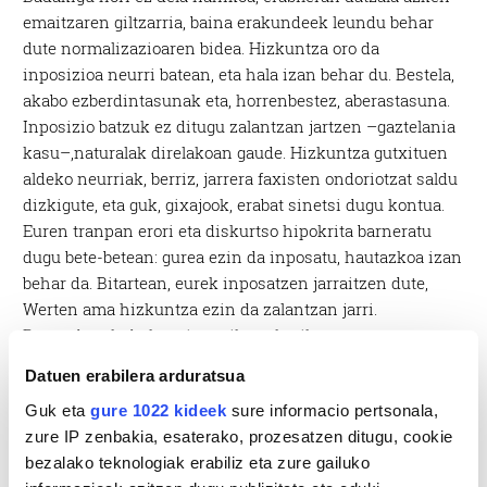
emaitzaren giltzarria, baina erakundeek leundu behar
dute normalizazioaren bidea. Hizkuntza oro da
inposizioa neurri batean, eta hala izan behar du. Bestela,
akabo ezberdintasunak eta, horrenbestez, aberastasuna.
Inposizio batzuk ez ditugu zalantzan jartzen –gaztelania
kasu–,naturalak direlakoan gaude. Hizkuntza gutxituen
aldeko neurriak, berriz, jarrera faxisten ondoriotzat saldu
dizkigute, eta guk, gixajook, erabat sinetsi dugu kontua.
Euren tranpan erori eta diskurtso hipokrita barneratu
dugu bete-betean: gurea ezin da inposatu, hautazkoa izan
behar da. Bitartean, eurek inposatzen jarraitzen dute,
Werten ama hizkuntza ezin da zalantzan jarri.
Boteredunak du hogeitamaika eskutik.
Datuen erabilera arduratsua
Guk eta
gure 1022 kideek
sure informacio pertsonala,
zure IP zenbakia, esaterako, prozesatzen ditugu, cookie
bezalako teknologiak erabiliz eta zure gailuko