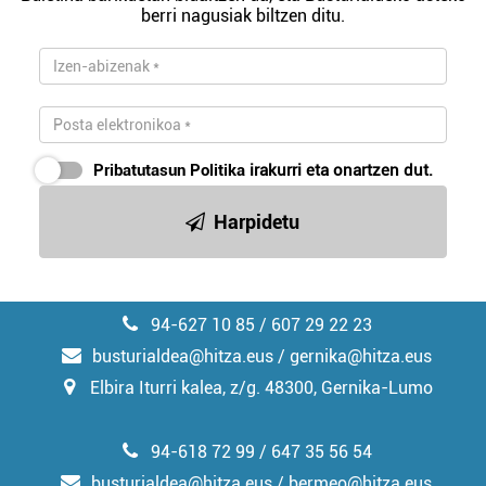
berri nagusiak biltzen ditu.
Pribatutasun Politika
irakurri eta onartzen dut.
Harpidetu
94-627 10 85 / 607 29 22 23
busturialdea@hitza.eus / gernika@hitza.eus
Elbira Iturri kalea, z/g. 48300, Gernika-Lumo
94-618 72 99 / 647 35 56 54
busturialdea@hitza.eus / bermeo@hitza.eus