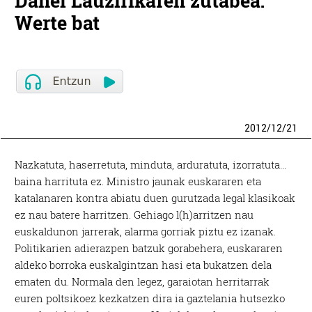
Danel Lauzirikaren zutabea:
Werte bat
2012
/
12
/
21
Nazkatuta, haserretuta, minduta, arduratuta, izorratuta…
baina harrituta ez. Ministro jaunak euskararen eta
katalanaren kontra abiatu duen gurutzada legal klasikoak
ez nau batere harritzen. Gehiago l(h)arritzen nau
euskaldunon jarrerak, alarma gorriak piztu ez izanak.
Politikarien adierazpen batzuk gorabehera, euskararen
aldeko borroka euskalgintzan hasi eta bukatzen dela
ematen du. Normala den legez, garaiotan herritarrak
euren poltsikoez kezkatzen dira ia gaztelania hutsezko