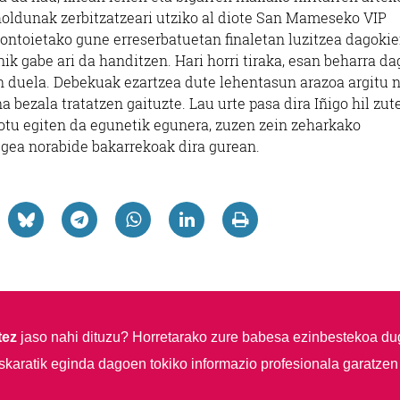
oholdunak zerbitzatzeari utziko al diote San Mameseko VIP
rontoietako gune erreserbatuetan finaletan luzitzea dagoki
k gabe ari da handitzen. Hari horri tiraka, esan beharra da
en duela. Debekuak ezartzea dute lehentasun arazoa argitu 
a bezala tratatzen gaituzte. Lau urte pasa dira Iñigo hil zut
tu egiten da egunetik egunera, zuzen zein zeharkako
legea norabide bakarrekoak dira gurean.
tez
jaso nahi dituzu?
Horretarako zure babesa ezinbestekoa du
skaratik eginda dagoen tokiko informazio profesionala garatzen