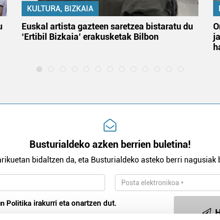
KULTURA, BIZKAIA
u
Euskal artista gazteen saretzea bistaratu du
O
‘Ertibil Bizkaia’ erakusketak Bilbon
j
h
Busturialdeko azken berrien buletina!
rikuetan bidaltzen da, eta Busturialdeko asteko berri nagusiak b
n Politika
irakurri eta onartzen dut.
H