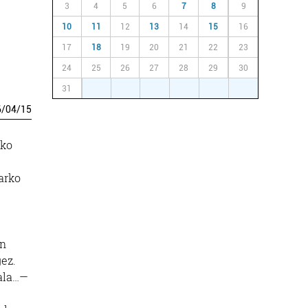
3
4
5
6
7
8
9
10
11
12
13
14
15
16
17
18
19
20
21
22
23
24
25
26
27
28
29
30
31
1
2
3
4
5
6
6
/
04
/
15
ako
arko
en
gez.
Xala…—