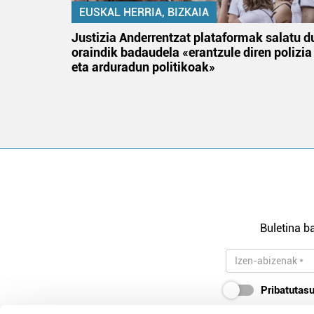
EUSKAL HERRIA, BIZKAIA
an
Justizia Anderrentzat plataformak salatu d
oraindik badaudela «erantzule diren polizia
eta arduradun politikoak»
Buletina ba
Pribatutasu