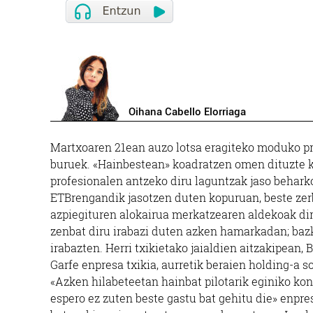
Oihana Cabello Elorriaga
Martxoaren 21ean auzo lotsa eragiteko moduko p
buruek. «Hainbestean» koadratzen omen dituzte kon
profesionalen antzeko diru laguntzak jaso beharko
ETBrengandik jasotzen duten kopuruan, beste zerb
azpiegituren alokairua merkatzearen aldekoak dir
zenbat diru irabazi duten azken hamarkadan; bazk
irabazten. Herri txikietako jaialdien aitzakipean,
Garfe enpresa txikia, aurretik beraien holding-a s
«Azken hilabeteetan hainbat pilotarik eginiko ko
espero ez zuten beste gastu bat gehitu die» enpres