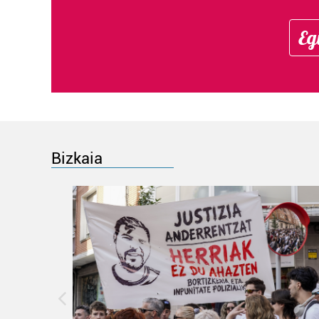
Eg
Bizkaia