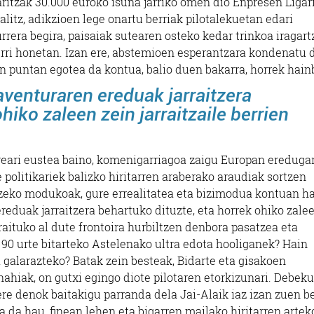
ritzak 30.000 euroko isuna jarriko omen dio Enpresen Ligari
balitz, adikzioen lege onartu berriak pilotalekuetan edari
rera begira, paisaiak sutearen osteko kedar trinkoa iragar
herri honetan. Izan ere, abstemioen esperantzara kondenatu 
n puntan egotea da kontua, balio duen bakarra, horrek hain
aventuraren ereduak jarraitzera
hiko zaleen zein jarraitzaile berrien
reari eustea baino, komenigarriagoa zaigu Europan eredugar
e politikariek balizko hiritarren araberako araudiak sortzen
tzeko modukoak, gure errealitatea eta bizimodua kontuan h
reduak jarraitzera behartuko dituzte, eta horrek ohiko zale
arraituko al dute frontoira hurbiltzen denbora pasatzea eta
 90 urte bitarteko Astelenako ultra edota hooliganek? Hain
a galarazteko? Batak zein besteak, Bidarte eta gisakoen
 nahiak, on gutxi egingo diote pilotaren etorkizunari. Debek
 ere denok baitakigu parranda dela Jai-Alaik iaz izan zuen b
ia da hau, finean lehen eta bigarren mailako hiritarren artek