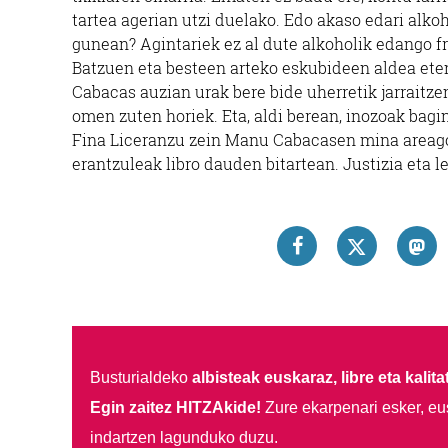
tartea agerian utzi duelako. Edo akaso edari alk
gunean? Agintariek ez al dute alkoholik edango f
Batzuen eta besteen arteko eskubideen aldea eteni
Cabacas auzian urak bere bide uherretik jarraitz
omen zuten horiek. Eta, aldi berean, inozoak bagin
Fina Liceranzu zein Manu Cabacasen mina areago
erantzuleak libro dauden bitartean. Justizia eta 
Busturialdeko
albisteak euskaraz, libre eta kalita
Egin zaitez HITZAkide!
Zure ekarpenari esker, eu
indartzen lagunduko duzu.