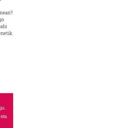
enean?
go
nahi
enetik.
gu.
 eta