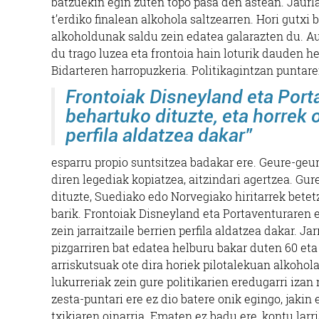
batzuekin egin zuten topo pasa den astean. Jaurla
t’erdiko finalean alkohola saltzearren. Hori gutxi 
alkoholdunak saldu zein edatea galarazten du. Aur
du trago luzea eta frontoia hain loturik dauden 
Bidarteren harropuzkeria.
Politikagintzan puntare
Frontoiak Disneyland eta Port
behartuko dituzte, eta horrek o
perfila aldatzea dakar”
esparru propio suntsitzea badakar ere. Geure-geu
diren legediak kopiatzea, aitzindari agertzea. Gur
dituzte, Suediako edo Norvegiako hiritarrek bete
barik. Frontoiak Disneyland eta Portaventuraren e
zein jarraitzaile berrien perfila aldatzea dakar. J
pizgarriren bat edatea helburu bakar duten 60 eta
arriskutsuak ote dira horiek pilotalekuan alkohol
lukurreriak zein gure politikarien eredugarri izan
zesta-puntari ere ez dio batere onik egingo, jakin
txikiaren oinarria. Ematen ez badu ere, kontu larr