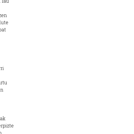
 lau
tzen
dute
bat
ri
artu
en
uak
erpizte
o