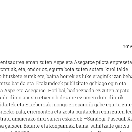
201
rentsaurrea eman zuten Aspe eta Asegarce pilota enpreset
tuak, eta, ondorioz, egurra bota zuten sutara: kirol talde
 lituzkete eurek ere, baina horrek ez luke eraginik izan beh
itzu bat da eta. Erakundeek publizitate gehiago egin eta
a Aspe eta Asegarce. Hori bai, badaezpada ez zuten aipatu
ide diren apustu etxeen bidez ere ez omen dute dirurik
 Bidartek eta Etxeberriak inongo erreparorik gabe egurtu zut
ortzeko pala, erremontea eta zesta puntarekin egin zuten le
ntratu amaierako diru sarien eskaerek —Saralegi, Pascual, 
a gaixoei. Bidarte eta konpainiak, baina, suhiltzaile gartsu