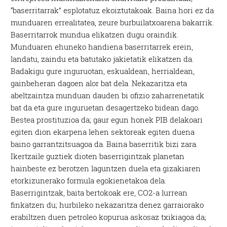
“baserritarrak” esplotatuz ekoiztutakoak. Baina hori ez da
munduaren errealitatea, zeure burbuilatxoarena bakarrik.
Baserritarrok mundua elikatzen dugu oraindik.
Munduaren ehuneko handiena baserritarrek erein,
landatu, zaindu eta batutako jakietatik elikatzen da.
Badakigu gure inguruotan, eskualdean, herrialdean,
gainbeheran dagoen alor bat dela. Nekazaritza eta
abeltzaintza munduan dauden bi ofizio zaharrenetatik
bat da eta gure inguruetan desagertzeko bidean dago.
Bestea prostituzioa da; gaur egun honek PIB delakoari
egiten dion ekarpena lehen sektoreak egiten duena
baino garrantzitsuagoa da. Baina baserritik bizi zara.
Ikertzaile guztiek dioten baserrigintzak planetan
hainbeste ez berotzen laguntzen duela eta gizakiaren
etorkizunerako formula egokienetakoa dela.
Baserrigintzak, baita bertokoak ere, CO2-a lurrean
finkatzen du; hurbileko nekazaritza denez garraiorako
erabiltzen duen petroleo kopurua askosaz txikiagoa da;