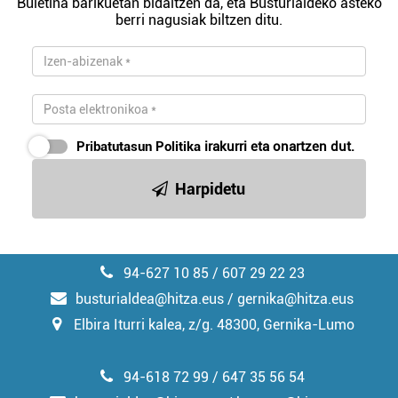
Buletina barikuetan bidaltzen da, eta Busturialdeko asteko
berri nagusiak biltzen ditu.
Pribatutasun Politika
irakurri eta onartzen dut.
Harpidetu
94-627 10 85 / 607 29 22 23
busturialdea@hitza.eus / gernika@hitza.eus
Elbira Iturri kalea, z/g. 48300, Gernika-Lumo
94-618 72 99 / 647 35 56 54