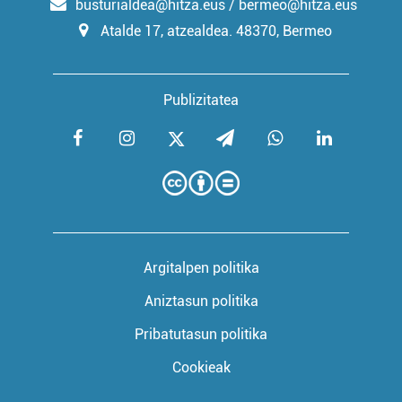
busturialdea@hitza.eus / bermeo@hitza.eus
Atalde 17, atzealdea. 48370, Bermeo
Publizitatea
Argitalpen politika
Aniztasun politika
Pribatutasun politika
Cookieak