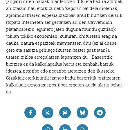
jangarri diren haziak mantentzen ditu eta badira adituak
aniztasun hau etorkizuneko “seguru” bat dela diotenak,
agroindustriaren espezializazioak ahul bihurtzen delarik
(topatu Interneten zer gertatzen ari den Cavvendish
platanoarekin, egunero jaten duguna mundu guztian);
tokian tokiko ekonomian, kulturan, ohituretan eragina
dauka; natura espazioak mantentzen ditu (ez al duzue
gero eta sasitza gehiago ikusten bazter guztietan?),
uraren zikloa erregulatzen laguntzen du… Baserritik
bizitzea ez da kalkulagailua hartu eta zenbaki batzuk
idaztea, positibo edo negatibo ateratzen den ikusteko.
Gizakiak etorkizunik izango badu, baserritik bizitzearen
kalkuluak denontzat positiboa ematen duela ulertu behar
du.