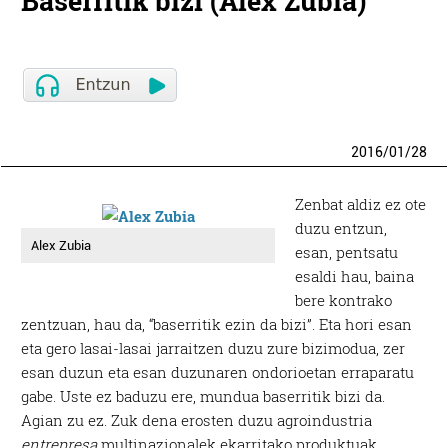
Baserritik bizi (Alex Zubia)
2016
/
01
/
28
Zenbat aldiz ez ote
duzu entzun,
Alex Zubia
esan, pentsatu
esaldi hau, baina
bere kontrako
zentzuan, hau da, “baserritik ezin da bizi”. Eta hori esan
eta gero lasai-lasai jarraitzen duzu zure bizimodua, zer
esan duzun eta esan duzunaren ondorioetan erraparatu
gabe. Uste ez baduzu ere, mundua baserritik bizi da.
Agian zu ez. Zuk dena erosten duzu agroindustria
entrepresa
multinazionalek ekarritako produktuak,