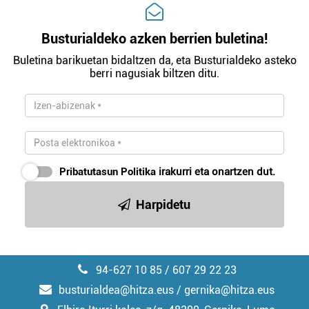
Busturialdeko azken berrien buletina!
Buletina barikuetan bidaltzen da, eta Busturialdeko asteko
berri nagusiak biltzen ditu.
Pribatutasun Politika
irakurri eta onartzen dut.
Harpidetu
94-627 10 85 / 607 29 22 23
busturialdea@hitza.eus / gernika@hitza.eus