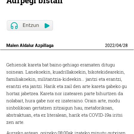
Aurpegi bistan
Malen Aldalur Azpillaga
2022
/
04
/
28
Gehienok kareta bat baino gehiago eramaten ditugu
soinean. Lanekoekin, kuadrillakoekin, bikotekidearekin,
familiakoekin, militantzia-kideekin… jantzi eta erantzi,
erantzi eta jantzi. Harik eta zail den arte kareta gabeko gu
hortaz jabetzea. Kareta nor izatearen parte bihurtzen da
nolabait, hura gabe nor ez izateraino. Orain arte, modu
sinbolikoan gertatzen zitzaigun hau, metaforikoan,
abstraktuan, eta ez literalean, harik eta COVID-19a iritsi
zen arte.
Aurreko astean, goizeko 08:00ak izateko minutu gutxiren