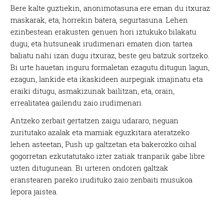
Bere kalte guztiekin, anonimotasuna ere eman du itxuraz
maskarak, eta, horrekin batera, segurtasuna. Lehen
ezinbestean erakusten genuen hori iztukuko bilakatu
dugu, eta hutsuneak irudimenari ematen dion tartea
baliatu nahi izan dugu itxuraz, beste geu batzuk sortzeko.
Bi urte hauetan inguru formaletan ezagutu ditugun lagun,
ezagun, lankide eta ikaskideen aurpegiak imajinatu eta
eraiki ditugu, asmakizunak bailitzan, eta, orain,
errealitatea gailendu zaio irudimenari.
Antzeko zerbait gertatzen zaigu udararo, neguan
zuritutako azalak eta mamiak eguzkitara ateratzeko
lehen asteetan, Push up galtzetan eta bakerozko oihal
gogorretan ezkutatutako izter zatiak tranparik gabe libre
uzten ditugunean. Bi urteren ondoren galtzak
eranstearen pareko irudituko zaio zenbaiti musukoa
lepora jaistea.