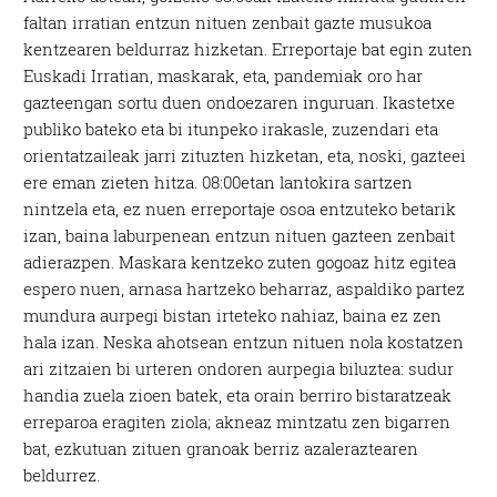
faltan irratian entzun nituen zenbait gazte musukoa
kentzearen beldurraz hizketan. Erreportaje bat egin zuten
Euskadi Irratian, maskarak, eta, pandemiak oro har
gazteengan sortu duen ondoezaren inguruan. Ikastetxe
publiko bateko eta bi itunpeko irakasle, zuzendari eta
orientatzaileak jarri zituzten hizketan, eta, noski, gazteei
ere eman zieten hitza. 08:00etan lantokira sartzen
nintzela eta, ez nuen erreportaje osoa entzuteko betarik
izan, baina laburpenean entzun nituen gazteen zenbait
adierazpen. Maskara kentzeko zuten gogoaz hitz egitea
espero nuen, arnasa hartzeko beharraz, aspaldiko partez
mundura aurpegi bistan irteteko nahiaz, baina ez zen
hala izan. Neska ahotsean entzun nituen nola kostatzen
ari zitzaien bi urteren ondoren aurpegia biluztea: sudur
handia zuela zioen batek, eta orain berriro bistaratzeak
erreparoa eragiten ziola; akneaz mintzatu zen bigarren
bat, ezkutuan zituen granoak berriz azaleraztearen
beldurrez.