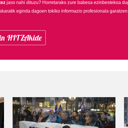
tez
jaso nahi dituzu?
Horretarako zure babesa ezinbestekoa du
skaratik eginda dagoen tokiko informazio profesionala garatzen
in HITZAkide