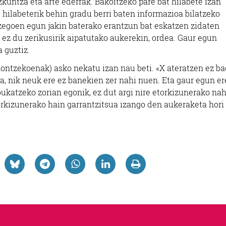
ezkuntza eta arte ederrak. Bakoitzeko pare bat hilabete izan
 hilabeterik behin gradu berri baten informazioa bilatzeko
 zegoen egun jakin baterako erantzun bat eskatzen zidaten
ez du zerikusirik aipatutako aukerekin, ordea. Gaur egun
 guztiz.
inontzekoenak) asko nekatu izan nau beti. «X ateratzen ez b
, nik neuk ere ez banekien zer nahi nuen. Eta gaur egun er
 bukatzeko zorian egonik, ez dut argi nire etorkizunerako nah
rkizunerako hain garrantzitsua izango den aukeraketa hori