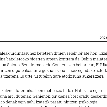
202
kaleak urduritasunez betetzen dituen selektibitate hori. Eka
baina batxilergoko bigarren urtean kontrara da. Behin maiatz
burua Saloun, Benidormen edo Conilen izan beharrean, EHUk
artzen digute ikasturte guztian zehar. Inoiz egindako azter
ta txarrena, 18 urte justurekin gure etorkizuna aukeratzera
pikatzen duten «ikasleen motibazio falta». Nahiz eta egon
izuna argi dutenak. Gehienok, gutxienez bost gradu desberdi
ngo denak egin nahi izatetik pasatu nintzen: psikologia,