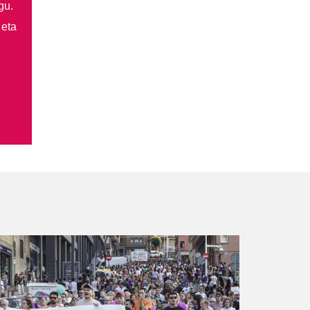
gu.
 eta