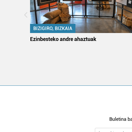
BIZIGIRO, BIZKAIA
na
Ezinbesteko andre ahaztuak
Buletina ba