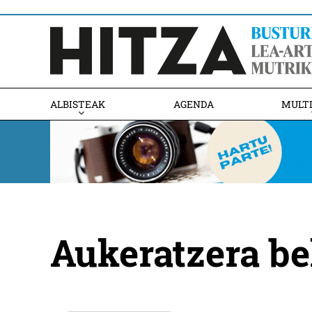
ALBISTEAK
AGENDA
MULT
Aukeratzera b