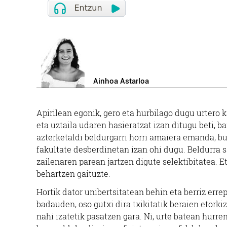
Ainhoa Astarloa
Apirilean egonik, gero eta hurbilago dugu urtero 
eta uztaila udaren hasieratzat izan ditugu beti, 
azterketaldi beldurgarri horri amaiera emanda, 
fakultate desberdinetan izan ohi dugu. Beldurra s
zailenaren parean jartzen digute selektibitatea. E
behartzen gaituzte.
Hortik dator unibertsitatean behin eta berriz erre
badauden, oso gutxi dira txikitatik beraien etork
nahi izatetik pasatzen gara. Ni, urte batean hurre