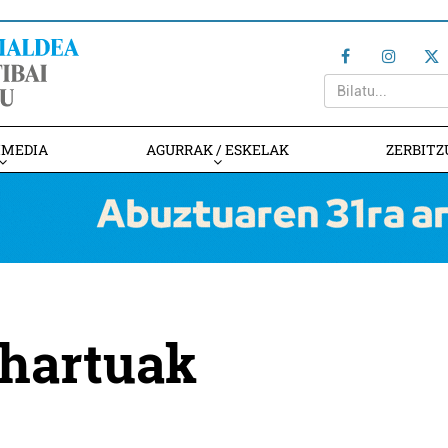
IMEDIA
AGURRAK / ESKELAK
ZERBITZ
ehartuak