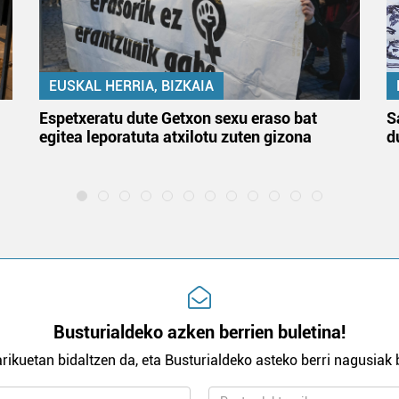
EUSKAL HERRIA, BIZKAIA
Espetxeratu dute Getxon sexu eraso bat
S
egitea leporatuta atxilotu zuten gizona
d
Busturialdeko azken berrien buletina!
rikuetan bidaltzen da, eta Busturialdeko asteko berri nagusiak b