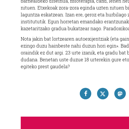
barnealdeko diseinua, fisioterapia, cafid, lehen h
nituen. Etxekoak zora-zora eginda uzten nituen bi
laguntza eskatzean. Izan ere, geroz eta hurbilago
institututik. Egun horretan emandako erantzunak 
kazetaritzako gradua bukatzear nago. Paradoxikoa
Nota jakin bat lortzearen autoexijentziak (eta ga
ezingo duzu hainbeste nahi duzun hori egin». Bada
oraindik ez dut argi. 23 urte izanik, eta gradu bat
dudana. Benetan uste duzue 18 urterekin gure eto
egiteko prest gaudela?