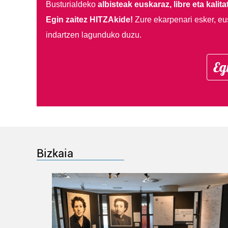
Busturialdeko
albisteak euskaraz, libre eta kalita
Egin zaitez HITZAkide!
Zure ekarpenari esker, eu
indartzen lagunduko duzu.
Eg
Bizkaia