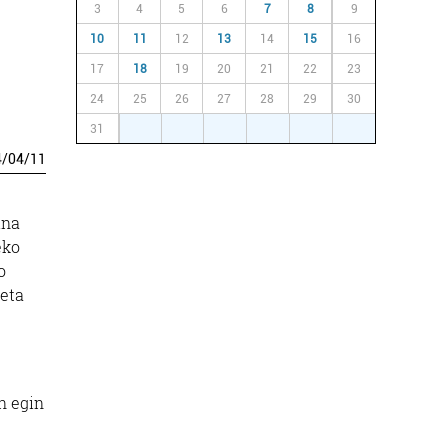
3
4
5
6
7
8
9
10
11
12
13
14
15
16
17
18
19
20
21
22
23
24
25
26
27
28
29
30
31
1
2
3
4
5
6
4
/
04
/
11
ina
eko
o
keta
n egin