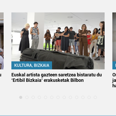
KULTURA, BIZKAIA
u
Euskal artista gazteen saretzea bistaratu du
O
‘Ertibil Bizkaia’ erakusketak Bilbon
j
h