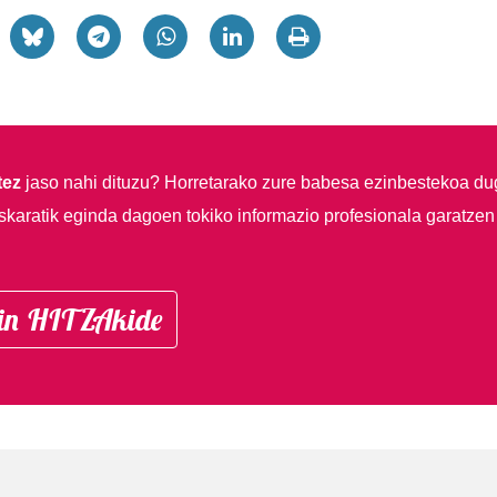
tez
jaso nahi dituzu?
Horretarako zure babesa ezinbestekoa du
skaratik eginda dagoen tokiko informazio profesionala garatzen
in HITZAkide