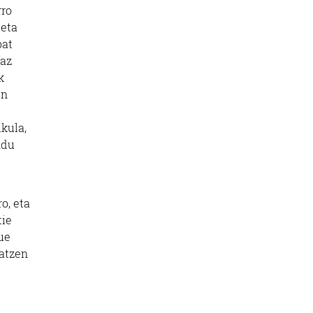
rro
 eta
bat
naz
k
en
kula,
ndu
o, eta
tie
ue
ratzen