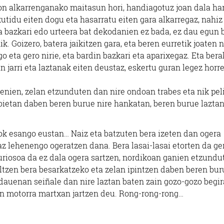
n alkarrenganako maitasun hori, handiagotuz joan dala ha
tidu eiten dogu eta hasarratu eiten gara alkarregaz, nahiz
la bazkari edo urteera bat dekodanien ez bada, ez dau egun 
. Goizero, batera jaikitzen gara, eta beren eurretik joaten 
 eta gero nirie, eta bardin bazkari eta aparixegaz. Eta bera
n jarri eta laztanak eiten deustaz, eskertu guran legez horr
enien, zelan etzunduten dan nire ondoan trabes eta nik peli
poietan daben beren burue nire hankatan, beren burue lazta
 nok esango eustan… Naiz eta batzuten bera izeten dan ogera
z lehenengo ogeratzen dana. Bera lasai-lasai etorten da ger
uriosoa da ez dala ogera sartzen, nordikoan ganien etzundu
ltzen bera besarkatzeko eta zelan ipintzen daben beren bur
 dauenan seiñale dan nire laztan baten zain gozo-gozo begi
ren motorra martxan jartzen deu. Rong-rong-rong…