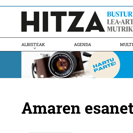
ALBISTEAK
AGENDA
MULT
Amaren esanet