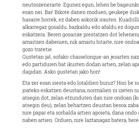
neutsozenerarte. Egunez egun, lehen be bageunko
esan nei. Bai! Bikote danen moduen, geukepe disku
hasarre horrek, ez daben askorik irauten. Kuadril
alkarregaz gosaldu, bazkaldu edo afaldu ez dogunik
eskatzera. Beren gosarixe prestatzen dot lehenengo
amaitzen dabenien, nik amaitu bitarte, nire ondoa
gozo tratetie.
Gustetan jat, sofako chaiselongue-an jesarten naz
edo partiduren bat ikusten dodan artien, zelan a
dagidan. Asko gustetan jako hori!
Eta zer esan siesta edo lotaldieri buruz? Hori be
joateko eskatzen deustana, normalien ni izeten na
atsegin dot, zelan etzunduten dan nire ondoan (k
atsegin deu), zelan behartzen deustan besoa zaba
nire papar eta sorbalda artien apoieta, dana ondo
naben artien. Orduen, nire laztanagaz batera, be