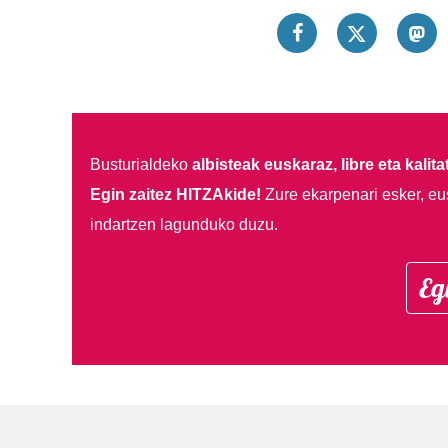
Busturialdeko
albisteak euskaraz, libre eta kalita
Egin zaitez HITZAkide!
Zure ekarpenari esker, eu
indartzen lagunduko duzu.
Eg