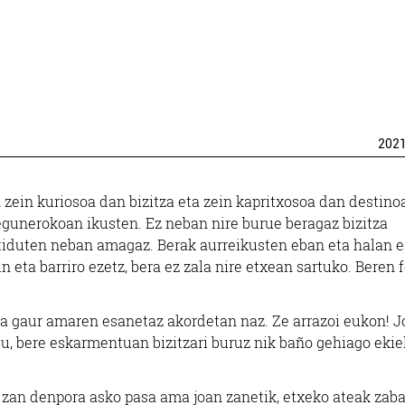
202
 zein kuriosoa dan bizitza eta zein kapritxosoa dan destino
gunerokoan ikusten. Ez neban nire burue beragaz bizitza
utiduten neban amagaz. Berak aurreikusten eban eta halan e
 eta barriro ezetz, bera ez zala nire etxean sartuko. Beren 
eta gaur amaren esanetaz akordetan naz. Ze arrazoi eukon! 
eu, bere eskarmentuan bizitzari buruz nik baño gehiago ekie
z zan denpora asko pasa ama joan zanetik, etxeko ateak zab