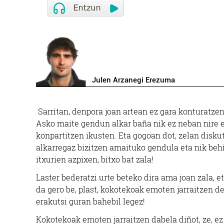
Julen Arzanegi Erezuma
Sarritan, denpora joan artean ez gara konturatzen
Asko maite gendun alkar baña nik ez neban nire e
konpartitzen ikusten. Eta gogoan dot, zelan disk
alkarregaz bizitzen amaituko gendula eta nik behin
itxurien azpixen, bitxo bat zala!
Laster bederatzi urte beteko dira ama joan zala, 
da gero be, plast, kokotekoak emoten jarraitzen d
erakutsi guran bahebil legez!
Kokotekoak emoten jarraitzen dabela diñot, ze, e