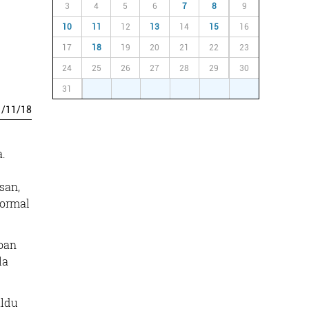
3
4
5
6
7
8
9
10
11
12
13
14
15
16
17
18
19
20
21
22
23
24
25
26
27
28
29
30
31
1
2
3
4
5
6
1
/
11
/
18
a.
san,
formal
Joan
la
aldu