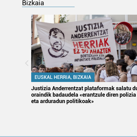
Bizkaia
EUSKAL HERRIA, BIZKAIA
an
Justizia Anderrentzat plataformak salatu d
oraindik badaudela «erantzule diren polizia
eta arduradun politikoak»