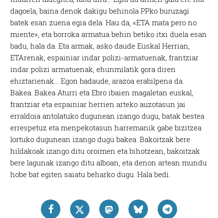
dagoela, baina denok dakigu behinola PPko buruzagi
batek esan zuena egia dela. Hau da, «ETA mata pero no
miente», eta borroka armatua behin betiko itxi duela esan
badu, hala da. Eta armak, asko daude Euskal Herrian,
ETArenak, espainiar indar polizi-armatuenak, frantziar
indar polizi armatuenak, ehunmilatik gora diren
ehiztarienak… Egon badaude, arazoa erabilpena da.
Bakea. Bakea Aturri eta Ebro ibaien magaletan euskal,
frantziar eta espainiar herrien arteko auzotasun jai
erraldoia antolatuko dugunean izango dugu, batak bestea
errespetuz eta menpekotasun harremanik gabe bizitzea
lortuko dugunean izango dugu bakea. Bakoitzak bere
hildakoak izango ditu oroimen eta bihotzean, bakoitzak
bere lagunak izango ditu alboan, eta denon artean mundu
hobe bat egiten saiatu beharko dugu. Hala bedi.