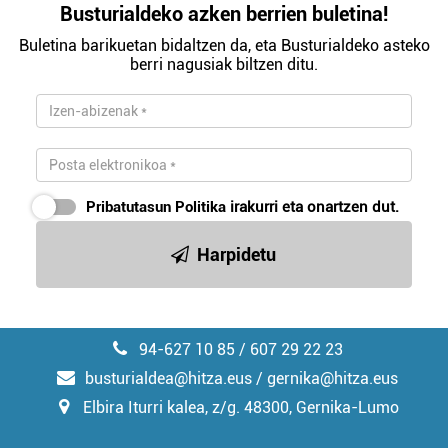
Busturialdeko azken berrien buletina!
Buletina barikuetan bidaltzen da, eta Busturialdeko asteko
berri nagusiak biltzen ditu.
Pribatutasun Politika
irakurri eta onartzen dut.
Harpidetu
94-627 10 85 / 607 29 22 23
busturialdea@hitza.eus / gernika@hitza.eus
Elbira Iturri kalea, z/g. 48300, Gernika-Lumo