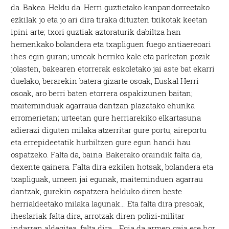
da. Bakea. Heldu da. Herri guztietako kanpandorreetako
ezkilak jo eta jo ari dira tiraka dituzten txikotak keetan
ipini arte; txori guztiak aztoraturik dabiltza han
hemenkako bolandera eta txapliguen fuego antiaereoari
ihes egin guran; umeak herriko kale eta parketan pozik
jolasten, bakearen etorrerak eskoletako jai aste bat ekarri
duelako, berarekin batera gizarte osoak, Euskal Herri
osoak, aro berri baten etorrera ospakizunen baitan;
maiteminduak agarraua dantzan plazatako ehunka
erromerietan; urteetan gure herriarekiko elkartasuna
adierazi diguten milaka atzerritar gure portu, aireportu
eta errepideetatik hurbiltzen gure egun handi hau
ospatzeko. Falta da, baina. Bakerako oraindik falta da,
dexente gainera. Falta dira ezkilen hotsak, bolandera eta
txapliguak, umeen jai egunak, maiteminduen agarrau
dantzak, gurekin ospatzera helduko diren beste
herrialdeetako milaka lagunak… Eta falta dira presoak,
iheslariak falta dira, arrotzak diren polizi-militar
indarren aldegitea, falta dira… Egia da armen gaia ere hor