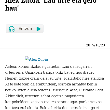
Alex Zubia: ‘Lau urte eta gero
hau’
2015
/
10
/
23
Asteon komunikabide guztietan izan da laugarren
urteurrena. Gaurkoan tranpa txiki bat egingo dizuet.
Hemen duzue orain dela lau urte, idatzitako nire ataltxoa:
Aste bete joan da erakundeak, borroka armatua behin
betiko uzten duela adierazi zuenetik. Atzo, Bizkaiko Foru
Aldundiak, urteetan zehar egoitza nagusiaren
kanpokaldean zegoen «bakea behar dugu» pankartatxoa
kentzea erabaki du. Bakea heldu den seinale izango ei