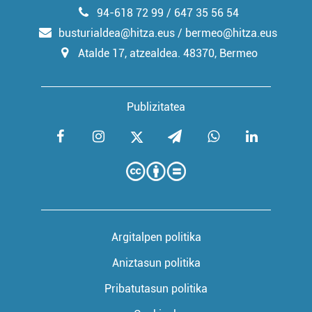
94-618 72 99 / 647 35 56 54
busturialdea@hitza.eus / bermeo@hitza.eus
Atalde 17, atzealdea. 48370, Bermeo
Publizitatea
Argitalpen politika
Aniztasun politika
Pribatutasun politika