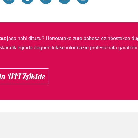
tez
jaso nahi dituzu?
Horretarako zure babesa ezinbestekoa du
skaratik eginda dagoen tokiko informazio profesionala garatzen
in HITZAkide