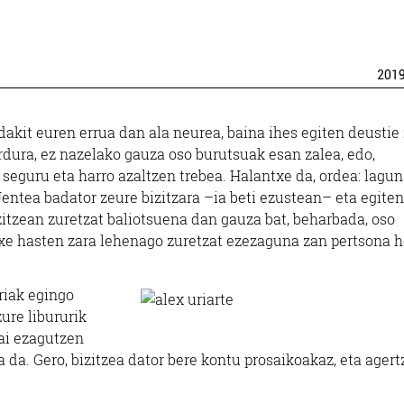
201
dakit euren errua dan ala neurea, baina ihes egiten deustie 
ardura, ez nazelako gauza oso burutsuak esan zalea, edo,
seguru eta harro azaltzen trebea. Halantxe da, ordea: lagu
Jentea badator zeure bizitzara –ia beti ezustean– eta egiten
zitzean zuretzat baliotsuena dan gauza bat, beharbada, oso
e hasten zara lehenago zuretzat ezezaguna zan pertsona ho
riak egingo
ure libururik
ai ezagutzen
 da. Gero, bizitzea dator bere kontu prosaikoakaz, eta ager