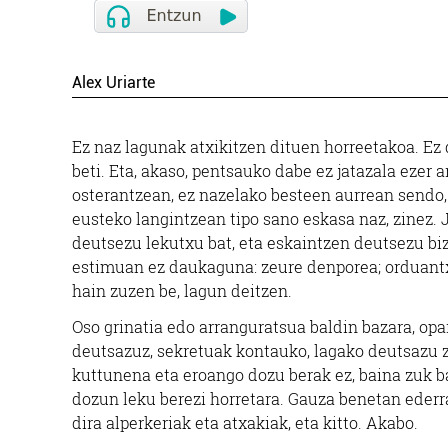
Alex Uriarte
Ez naz lagunak atxikitzen dituen horreetakoa. Ez 
beti. Eta, akaso, pentsauko dabe ez jatazala ezer 
osterantzean, ez nazelako besteen aurrean sendo, 
eusteko langintzean tipo sano eskasa naz, zinez. 
deutsezu lekutxu bat, eta eskaintzen deutsezu bi
estimuan ez daukaguna: zeure denporea; orduantx
hain zuzen be, lagun deitzen.
Oso grinatia edo arranguratsua baldin bazara, opa
deutsazuz, sekretuak kontauko, lagako deutsazu z
kuttunena eta eroango dozu berak ez, baina zuk b
dozun leku berezi horretara. Gauza benetan ederra
dira alperkeriak eta atxakiak, eta kitto. Akabo.