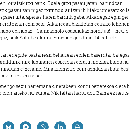
n lorratzik itxi barik. Duela gitxi pasau jatan: banindoan
etik pasau zan nigaz txirrindularitzan ibilitako umezaroko 
ospasei urte, apenas haren barririk gabe. Alkarregaz egin g
n erritmoari ezin segi. Alkarregaz bizikletan eginiko lehene
lnago gorriagaz –Campagnolo osagaiakaz hornitua!–, neu, os
z, biak Sollube aldera. Erraz igo genduan, 14 bat urte
etan errepide baztarrean beharrean ebilen baserritar bategaz
 amildurik, nire lagunaren esperoan geratu nintzan, baina h
an ninduan etxeraino. Mila kilometro egin genduzan bata be
inez miresten neban.
ehenengo sexu harremanak, nerabeen kontu betierekoak, eta 
n bion arteko hutsunea. Nik faltan hartu dot. Baina ez neut