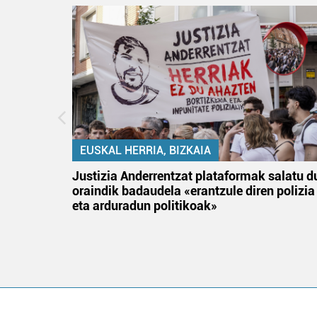
EUSKAL HERRIA, BIZKAIA
an
Justizia Anderrentzat plataformak salatu d
oraindik badaudela «erantzule diren polizia
eta arduradun politikoak»