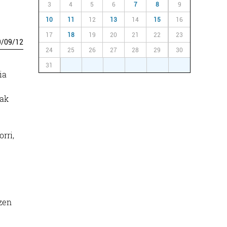
3
4
5
6
7
8
9
10
11
12
13
14
15
16
17
18
19
20
21
22
23
9
/
09
/
12
24
25
26
27
28
29
30
31
1
2
3
4
5
6
ia
nak
rri,
tzen