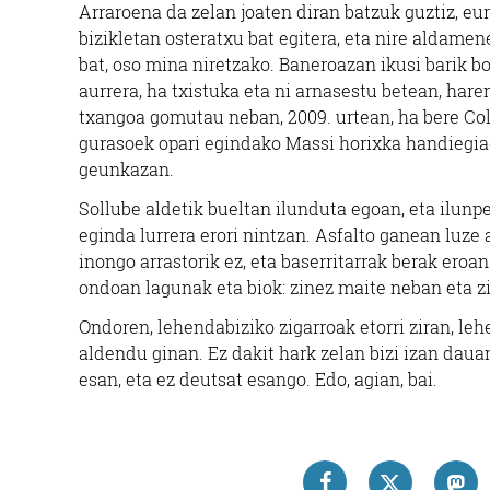
Arraroena da zelan joaten diran batzuk guztiz, eure
bizikletan osteratxu bat egitera, eta nire aldamen
bat, oso mina niretzako. Baneroazan ikusi barik b
aurrera, ha txistuka eta ni arnasestu betean, hare
txangoa gomutau neban, 2009. urtean, ha bere Co
gurasoek opari egindako Massi horixka handiegiaga
geunkazan.
Sollube aldetik bueltan ilunduta egoan, eta ilunp
eginda lurrera erori nintzan. Asfalto ganean luze
inongo arrastorik ez, eta baserritarrak berak ero
ondoan lagunak eta biok: zinez maite neban eta z
Ondoren, lehendabiziko zigarroak etorri ziran, l
aldendu ginan. Ez dakit hark zelan bizi izan daua
esan, eta ez deutsat esango. Edo, agian, bai.