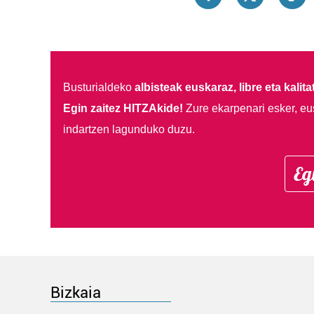
Busturialdeko
albisteak euskaraz, libre eta kalita
Egin zaitez HITZAkide!
Zure ekarpenari esker, eu
indartzen lagunduko duzu.
Eg
Bizkaia