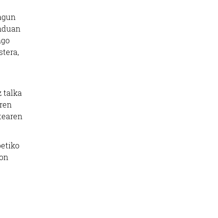
lagun
enduan
ngo
tera,
 talka
aren
stearen
betiko
son