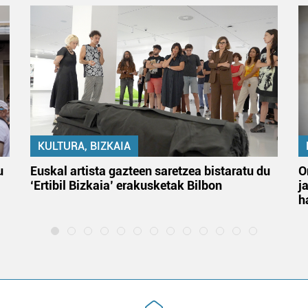
KULTURA, BIZKAIA
u
Euskal artista gazteen saretzea bistaratu du
O
‘Ertibil Bizkaia’ erakusketak Bilbon
j
h