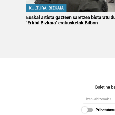
KULTURA, BIZKAIA
na
Euskal artista gazteen saretzea bistaratu d
‘Ertibil Bizkaia’ erakusketak Bilbon
Buletina ba
Pribatutasu