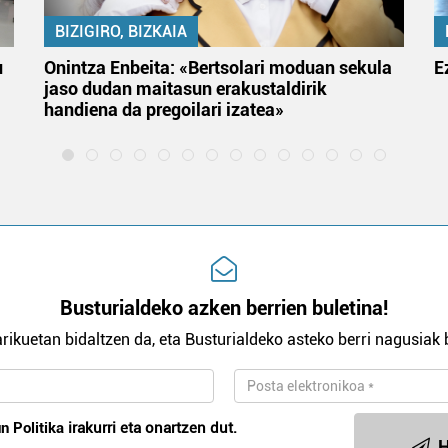
BIZIGIRO, BIZKAIA
u
Onintza Enbeita: «Bertsolari moduan sekula
E
jaso dudan maitasun erakustaldirik
handiena da pregoilari izatea»
Busturialdeko azken berrien buletina!
rikuetan bidaltzen da, eta Busturialdeko asteko berri nagusiak b
n Politika
irakurri eta onartzen dut.
H