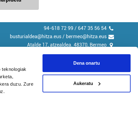
94-618 72 99 / 647 35 56 54
busturialdea@hitza.eus / bermeo@hitza.eus
Atalde 17, atzealdea. 48370, Bermeo
Dena onartu
 teknologiak
urketa,
tika
Cookieak
Aukeratu
ukera duzu. Zure
uz.
arako zure ekarpena