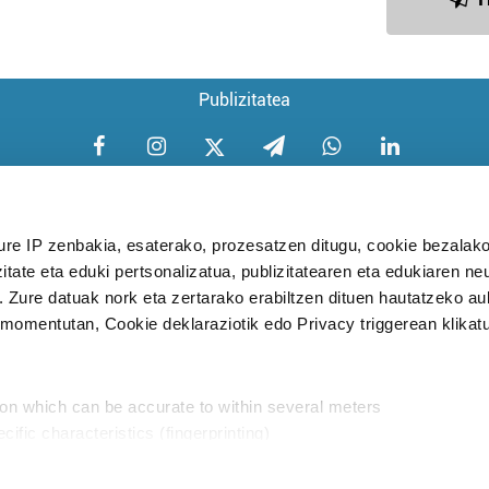
Publizitatea
ure IP zenbakia, esaterako, prozesatzen ditugu, cookie bezalako
itate eta eduki pertsonalizatua, publizitatearen eta edukiaren ne
Aniztasun politika
Pribatutasun poli
. Zure datuak nork eta zertarako erabiltzen dituen hautatzeko a
omentutan, Cookie deklaraziotik edo Privacy triggerean klikat
Babesleak:
ion which can be accurate to within several meters
cific characteristics (fingerprinting)
d and set your preferences in the
details section
.
aratik, modu librean kontatzea da gure eginkizuna. Horret