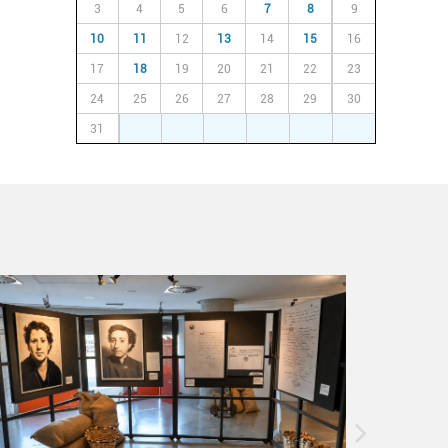
3
4
5
6
7
8
9
10
11
12
13
14
15
16
17
18
19
20
21
22
23
24
25
26
27
28
29
30
31
1
2
3
4
5
6