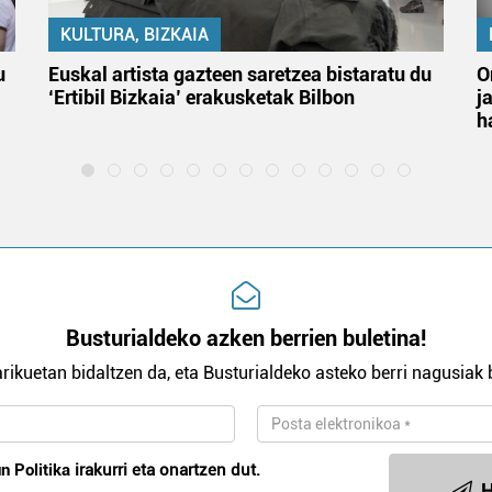
KULTURA, BIZKAIA
u
Euskal artista gazteen saretzea bistaratu du
O
‘Ertibil Bizkaia’ erakusketak Bilbon
j
h
Busturialdeko azken berrien buletina!
rikuetan bidaltzen da, eta Busturialdeko asteko berri nagusiak b
n Politika
irakurri eta onartzen dut.
H