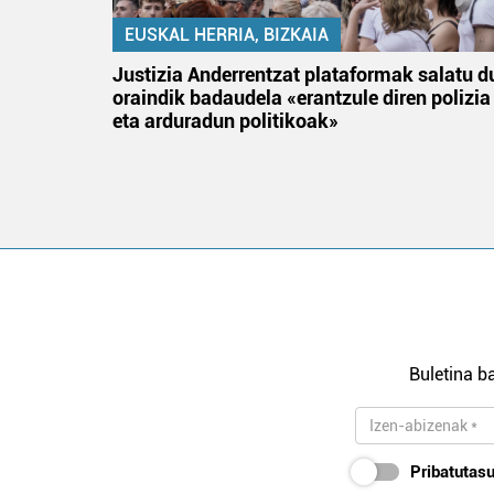
EUSKAL HERRIA, BIZKAIA
an
Justizia Anderrentzat plataformak salatu d
oraindik badaudela «erantzule diren polizia
eta arduradun politikoak»
Buletina ba
Pribatutasu