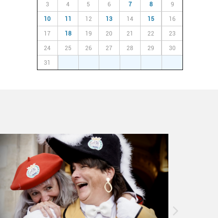
3
4
5
6
7
8
9
10
11
12
13
14
15
16
17
18
19
20
21
22
23
24
25
26
27
28
29
30
31
1
2
3
4
5
6