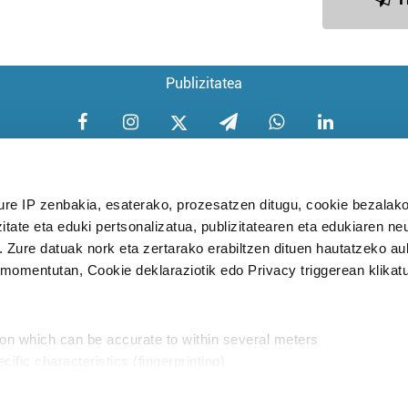
Publizitatea
ure IP zenbakia, esaterako, prozesatzen ditugu, cookie bezalako
itate eta eduki pertsonalizatua, publizitatearen eta edukiaren ne
Aniztasun politika
Pribatutasun poli
. Zure datuak nork eta zertarako erabiltzen dituen hautatzeko a
omentutan, Cookie deklaraziotik edo Privacy triggerean klikat
Babesleak:
ion which can be accurate to within several meters
cific characteristics (fingerprinting)
d and set your preferences in the
details section
.
aratik, modu librean kontatzea da gure eginkizuna. Horret