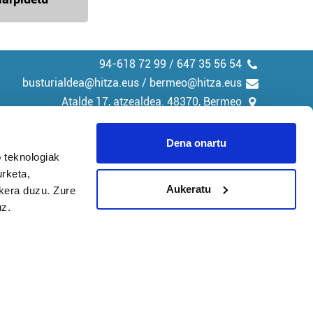
94-618 72 99 / 647 35 56 54
busturialdea@hitza.eus / bermeo@hitza.eus
Atalde 17, atzealdea. 48370, Bermeo
Dena onartu
 teknologiak
urketa,
tika
Cookieak
Aukeratu
ukera duzu. Zure
uz.
arako zure ekarpena