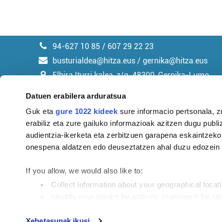
94-627 10 85 / 607 29 22 23
busturialdea@hitza.eus / gernika@hitza.eus
Elbira Iturri kalea, z/g. 48300, Gernika-Lumo
Datuen erabilera arduratsua
Guk eta
gure 1022 kideek
sure informacio pertsonala, z
erabiliz eta zure gailuko informazioak azitzen dugu publiz
Argitalpen politika
audientzia-ikerketa eta zerbitzuen garapena eskaintzeko
onespena aldatzen edo deuseztatzen ahal duzu edozein m
If you allow, we would also like to:
Collect information about your geographical locat
Identify your device by actively scanning it for spe
Find out more about how your personal data is processe
Tokiko informazioa profesionaltasunez eta eusk
Xehetasunak ikusi