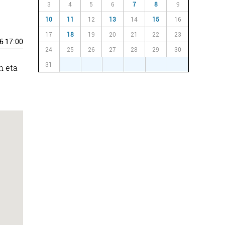
3
4
5
6
7
8
9
10
11
12
13
14
15
16
17
18
19
20
21
22
23
6 17:00
24
25
26
27
28
29
30
31
1
2
3
4
5
6
n eta