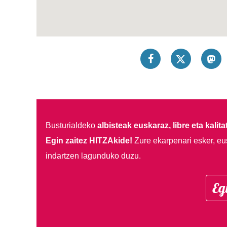
Busturialdeko
albisteak euskaraz, libre eta kalita
Egin zaitez HITZAkide!
Zure ekarpenari esker, eu
indartzen lagunduko duzu.
Eg