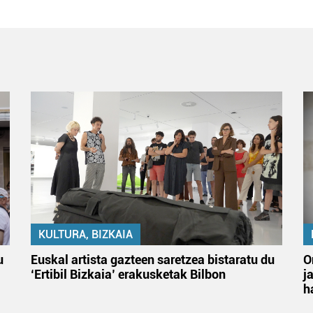
KULTURA, BIZKAIA
u
Euskal artista gazteen saretzea bistaratu du
O
‘Ertibil Bizkaia’ erakusketak Bilbon
j
h