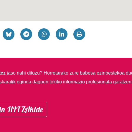
tez
jaso nahi dituzu?
Horretarako zure babesa ezinbestekoa du
skaratik eginda dagoen tokiko informazio profesionala garatzen
in HITZAkide