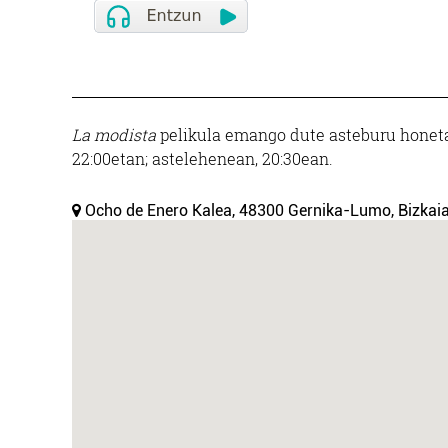
La modista
pelikula emango dute asteburu honeta
22:00etan; astelehenean, 20:30ean.
Ocho de Enero Kalea, 48300 Gernika-Lumo, Bizkaia