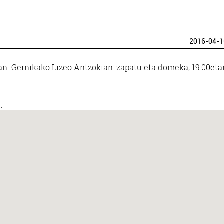
2016-04-1
n. Gernikako Lizeo Antzokian: zapatu eta domeka, 19:00eta
.