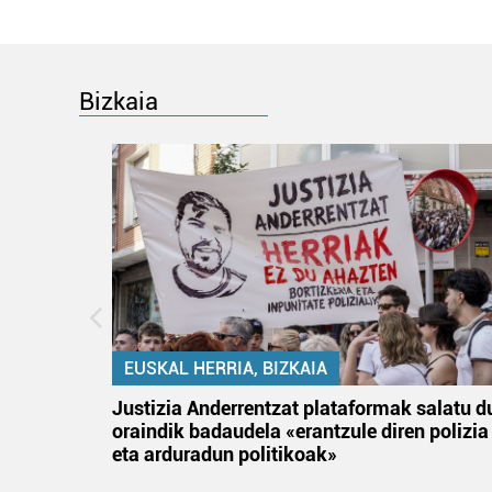
Bizkaia
EUSKAL HERRIA, BIZKAIA
tik
Justizia Anderrentzat plataformak salatu d
 gizon
oraindik badaudela «erantzule diren polizia
eta arduradun politikoak»