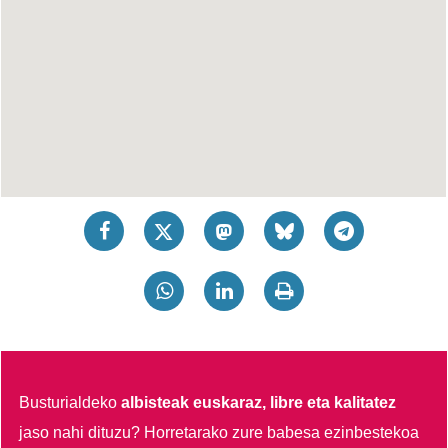
Busturialdeko
albisteak euskaraz, libre eta kalitatez
jaso nahi dituzu?
Horretarako zure babesa ezinbestekoa