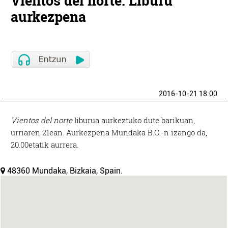
Vientos del norte. Liburu
aurkezpena
2016-10-21 18:00
Vientos del norte
liburua aurkeztuko dute barikuan,
urriaren 21ean. Aurkezpena Mundaka B.C.-n izango da,
20.00etatik aurrera.
48360 Mundaka, Bizkaia, Spain.