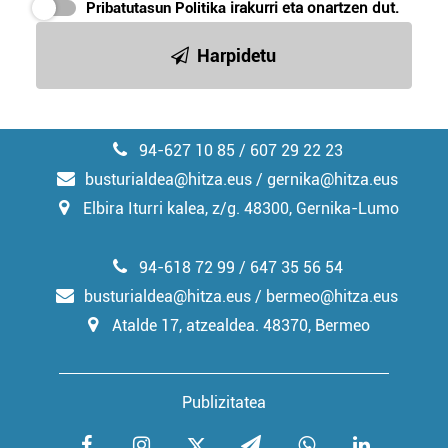
Pribatutasun Politika
irakurri eta onartzen dut.
irakurri
Harpidetu
94-627 10 85 / 607 29 22 23
busturialdea@hitza.eus / gernika@hitza.eus
Elbira Iturri kalea, z/g. 48300, Gernika-Lumo
94-618 72 99 / 647 35 56 54
busturialdea@hitza.eus / bermeo@hitza.eus
Atalde 17, atzealdea. 48370, Bermeo
Publizitatea