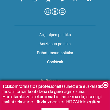
Argitalpen politika
Aniztasun politika
Pribatutasun politika
Cookieak
Babesleak:
Tokiko informazioa profesionaltasunez eta euskaratik,
modu librean kontatzea da gure eginkizuna.
Horretarako zure ekarpena beharrezkoa da, eta ongi
maitatzeko modurik zintzoena da HITZAkide egitea.