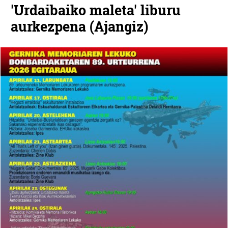
'Urdaibaiko maleta' liburu
aurkezpena (Ajangiz)