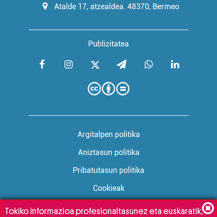
Atalde 17, atzealdea. 48370, Bermeo
Publizitatea
Argitalpen politika
Aniztasun politika
Pribatutasun politika
Cookieak
Tokiko informazioa profesionaltasunez eta euskaratik,