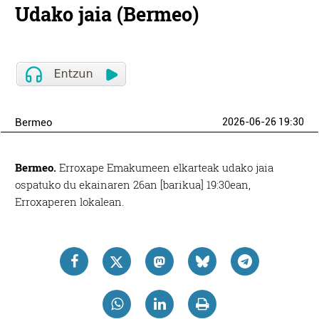
Udako jaia (Bermeo)
Bermeo
2026-06-26 19:30
Bermeo.
Erroxape Emakumeen elkarteak udako jaia
ospatuko du ekainaren 26an [barikua] 19:30ean,
Erroxaperen lokalean.