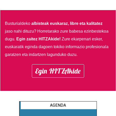
Busturialdeko
albisteak euskaraz, libre eta kalitatez
jaso nahi dituzu?
Horretarako zure babesa ezinbestekoa
dugu.
Egin zaitez HITZAkide!
Zure ekarpenari esker,
euskaratik eginda dagoen tokiko informazio profesionala
garatzen eta indartzen lagunduko duzu.
Egin HITZAkide
AGENDA