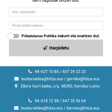
berri nagusiak biltzen ditu.
Lortu zure datu pertsonalak prozesatzeko moduari
buruzko informazio gehiago eta ezarri zure lehentasunak
datuen atalean. Edozein unetan alda edo ken dezakezu
zure baimena Cookieen adierazpenean.
Pribatutasun Politika
irakurri eta onartzen dut.
Webgune honek cookie propioak eta hirugarrenen cookie-
Harpidetu
fitxategiak erabiltzen ditu. Zure esperientzia eta
zerbitzuak hobetzeko asmoz, cookie teknologiaz
baliatzen gara. Ohar hau onartuz gero, teknologia hori
erabiltzeko baimen esplizitua ematen diguzu.
Gehiago
94-627 10 85 / 607 29 22 23
irakurri
busturialdea@hitza.eus / gernika@hitza.eus
Elbira Iturri kalea, z/g. 48300, Gernika-Lumo
94-618 72 99 / 647 35 56 54
busturialdea@hitza.eus / bermeo@hitza.eus