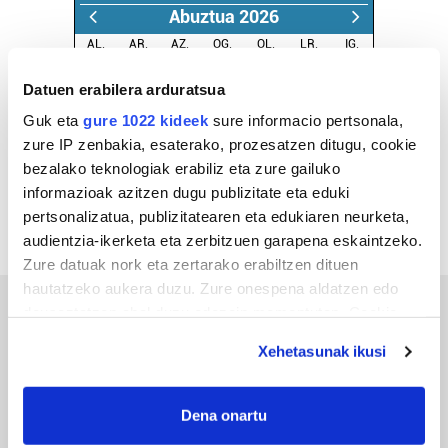
Abuztua 2026
AL.
AR.
AZ.
OG.
OL.
LR.
IG.
27
28
29
30
31
1
2
Datuen erabilera arduratsua
3
4
5
6
7
8
9
Guk eta
gure 1022 kideek
sure informacio pertsonala,
10
11
12
13
14
15
16
zure IP zenbakia, esaterako, prozesatzen ditugu, cookie
17
18
19
20
21
22
23
bezalako teknologiak erabiliz eta zure gailuko
24
25
26
27
28
29
30
informazioak azitzen dugu publizitate eta eduki
pertsonalizatua, publizitatearen eta edukiaren neurketa,
31
1
2
3
4
5
6
audientzia-ikerketa eta zerbitzuen garapena eskaintzeko.
Zure datuak nork eta zertarako erabiltzen dituen
hautatzeko aukera duzu. Zure onespena aldatzen edo
deuseztatzen ahal duzu edozein momentutan, Cookie
Bizkaia
deklaraziotik edo Privacy triggerean klikatuz.
Xehetasunak ikusi
If you allow, we would also like to:
Collect information about your geographical
Dena onartu
location which can be accurate to within several