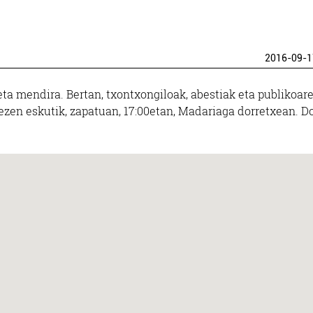
2016-09-1
 eta mendira. Bertan, txontxongiloak, abestiak eta publikoar
nezen eskutik, zapatuan, 17:00etan, Madariaga dorretxean. D