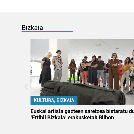
Bizkaia
KULTURA, BIZKAIA
na
Euskal artista gazteen saretzea bistaratu d
‘Ertibil Bizkaia’ erakusketak Bilbon