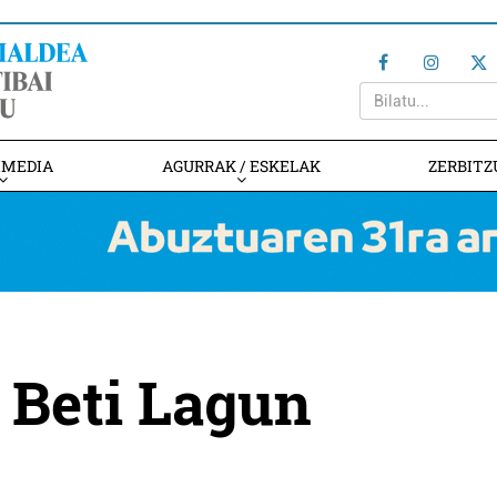
IMEDIA
AGURRAK / ESKELAK
ZERBITZ
 Beti Lagun