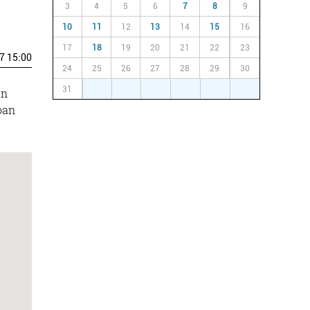
3
4
5
6
7
8
9
10
11
12
13
14
15
16
17
18
19
20
21
22
23
7 15:00
24
25
26
27
28
29
30
31
1
2
3
4
5
6
en
oan