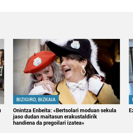
BIZIGIRO, BIZKAIA
u
Onintza Enbeita: «Bertsolari moduan sekula
E
jaso dudan maitasun erakustaldirik
handiena da pregoilari izatea»