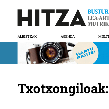
ALBISTEAK
AGENDA
MULT
Txotxongiloak: