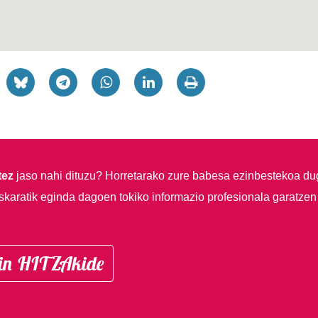
tez
jaso nahi dituzu?
Horretarako zure babesa ezinbestekoa du
skaratik eginda dagoen tokiko informazio profesionala garatzen
in HITZAkide