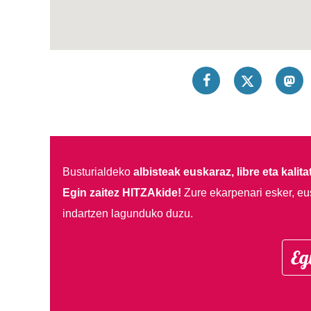
Busturialdeko
albisteak euskaraz, libre eta kalita
Egin zaitez HITZAkide!
Zure ekarpenari esker, eu
indartzen lagunduko duzu.
Eg