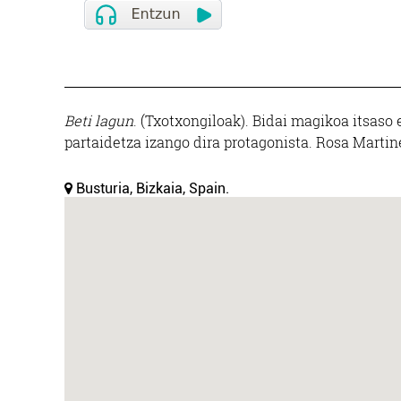
Beti lagun
. (Txotxongiloak). Bidai magikoa itsaso
partaidetza izango dira protagonista. Rosa Marti
Busturia, Bizkaia, Spain.